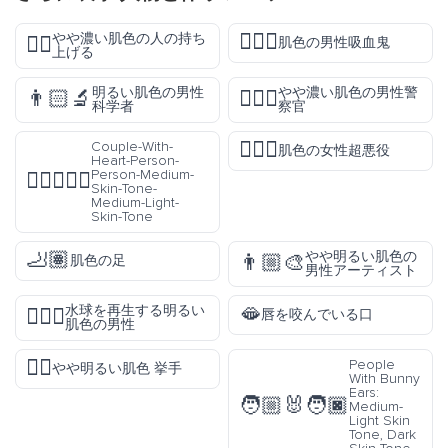
🧛🏽‍♂️
やや濃い肌色の人の持ち
🏋🏾
肌色の男性吸血鬼
上げる
明るい肌色の男性
やや濃い肌色の男性警
👨🏻‍🔬
👮🏾‍♂️
科学者
察官
🦹🏽‍♀️
Couple-With-
肌色の女性超悪役
Heart-Person-
Person-Medium-
🧑🏽‍❤️‍🧑🏼
Skin-Tone-
Medium-Light-
Skin-Tone
🦶🏽
やや明るい肌色の
👨🏼‍🎨
肌色の足
男性アーティスト
🫦
水球を再生する明るい
🤽🏻‍♂️
唇を咬んでいる口
肌色の男性
✋🏼
People
やや明るい肌色 挙手
With Bunny
Ears:
🧑🏼‍🐰‍🧑🏿
Medium-
Light Skin
Tone, Dark