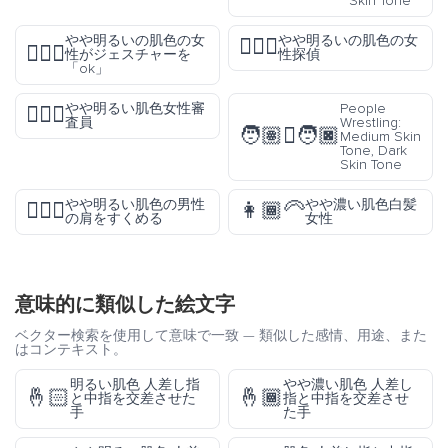
Skin Tone
やや明るいの肌色の女
やや明るいの肌色の女
🕵🏼‍♀️
🙆🏼‍♀️
性がジェスチャーを
性探偵
「ok」
やや明るい肌色女性審
People
👩🏼‍⚖️
査員
Wrestling:
🧑🏽‍🫯‍🧑🏿
Medium Skin
Tone, Dark
Skin Tone
やや明るい肌色の男性
やや濃い肌色白髪
🤷🏼‍♂️
👩🏾‍🦳
の肩をすくめる
女性
意味的に類似した絵文字
ベクター検索を使用して意味で一致 — 類似した感情、用途、また
はコンテキスト。
明るい肌色 人差し指
やや濃い肌色 人差し
🤞🏻
🤞🏾
と中指を交差させた
指と中指を交差させ
手
た手