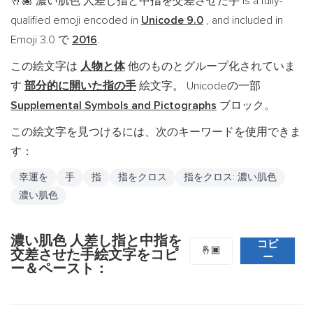
濃い肌色 人差し指と中指を交差させた手 is a fully-
🤞🏿
qualified emoji encoded in
Unicode 9.0
, and included in
Emoji 3.0 で
2016
.
この絵文字は
人物と体
他のものとグループ化されていま
す
部分的に開いた指の手
絵文字。 Unicodeの一部
Supplemental Symbols and Pictographs
ブロック。
この絵文字を見つけるには、次のキーワードを使用できま
す：
幸運を
手
指
指をクロス
指をクロス: 濃い肌色
濃い肌色
濃い肌色 人差し指と中指を
コピ
🤞🏿
交差させた手絵文字をコピ
ー
ー＆ペースト：