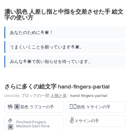
濃い肌色 人差し指と中指を交差させた手 絵文
字の使い方
あなたのために🤞🏿！
うまくいくことを願っています🤞🏿。
みんな🤞🏿で良い知らせを待っています。
さらに多くの絵文字
hand-fingers-partial
Unicode ブロックの一部
人物と体
›
hand-fingers-partial
🤟🏽
✌🏽
肌色 ラブユーの手
肌色 Ｖサインの手
🤌
✌️
Ｖサインの手
Pinched-Fingers-
🏽
Medium-Skin-Tone