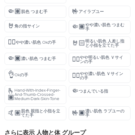
🤏🏽
🤟
肌色 つまむ手
アイラブユー
🤘
やや濃い肌色 つまむ
🤏🏾
角の指サイン
手
👌🏾
明るい肌色 人差し指
🤘🏻
やや濃い肌色 Okの手
と小指を立てた手
🤏🏿
やや明るい肌色 Ｖサイ
✌🏼
濃い肌色 つまむ手
ンの手
👌
やや濃い肌色 Ｖサイン
✌🏾
Okの手
の手
🫰
🤏
Hand-With-Index-Finger-
つまんでいる指
And-Thumb-Crossed-
🏾
Medium-Dark-Skin-Tone
肌色 親指と小指を立
濃い肌色 ラブユーの
🤙🏽
🤟🏿
てた手
手
さらに表示
人物と体
グループ