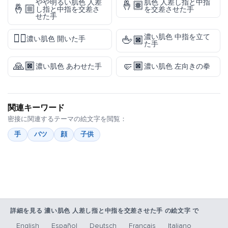
やや明るい肌色 人差
肌色 人差し指と中指
🤞🏽
🤞🏼
し指と中指を交差さ
を交差させた手
せた手
🖐🏿
濃い肌色 中指を立て
🖕🏿
濃い肌色 開いた手
た手
🙏🏿
🤛🏿
濃い肌色 あわせた手
濃い肌色 左向きの拳
関連キーワード
密接に関連するテーマの絵文字を閲覧：
手
バツ
顔
子供
詳細を見る 濃い肌色 人差し指と中指を交差させた手 の絵文字 で
English
Español
Deutsch
Français
Italiano