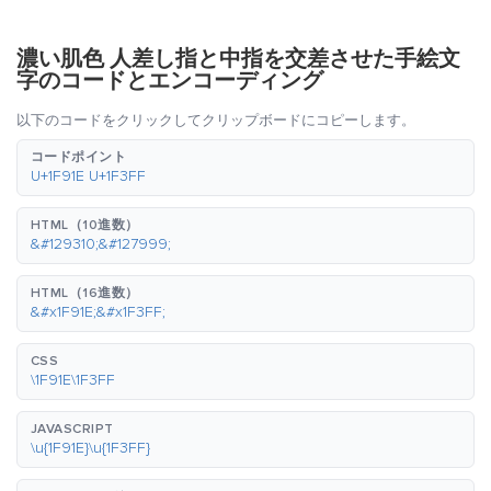
濃い肌色 人差し指と中指を交差させた手絵文
字のコードとエンコーディング
以下のコードをクリックしてクリップボードにコピーします。
コードポイント
U+1F91E U+1F3FF
HTML（10進数）
&#129310;&#127999;
HTML（16進数）
&#x1F91E;&#x1F3FF;
CSS
\1F91E\1F3FF
JAVASCRIPT
\u{1F91E}\u{1F3FF}