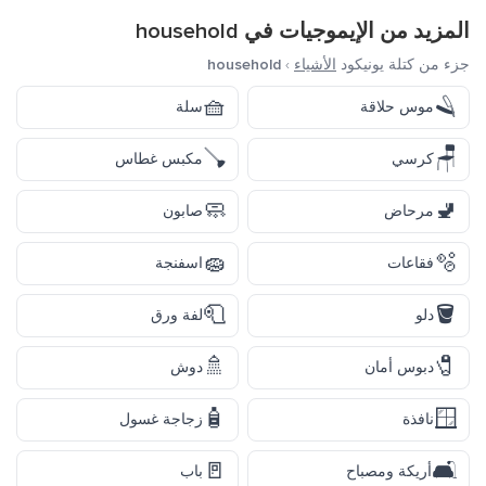
المزيد من الإيموجيات في
household
جزء من كتلة يونيكود
الأشياء
›
household
🧺
🪒
موس حلاقة
سلة
🪠
🪑
كرسي
مكبس غطاس
🧼
🚽
مرحاض
صابون
🧽
🫧
فقاعات
اسفنجة
🧻
🪣
دلو
لفة ورق
🚿
🧷
دبوس أمان
دوش
🧴
🪟
نافذة
زجاجة غسول
🚪
🛋️
أريكة ومصباح
باب