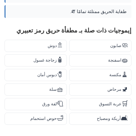
طفاية الحريق ممتلئة تمامًا 🧯.
إيموجيات ذات صلة بـ مطفأة حريق رمز تعبيري
🚿
🧼
صابون
دوش
🧴
🧽
اسفنجة
زجاجة غسول
🧷
🧹
مكنسة
دبوس أمان
🧺
🚽
مرحاض
سلة
🧻
🛒
عربة التسوق
لفة ورق
🛁
🛋️
أريكة ومصباح
حوض استحمام