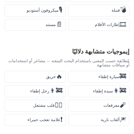
🎙️
💣
قنبلة
ميكروفون أستوديو
📄
🎞️
إطارات الأفلام
مستند
إيموجيات متشابهة دلاليًا
مُطابَقة حسب المعنى باستخدام البحث المتجه — مشاعر أو استخدامات
أو سياقات متشابهة.
🔥
🚒
سيارة إطفاء
حريق
👨‍🚒
👩‍🚒
سيدة إطفاء
رجل إطفاء
❤️‍🔥
🧨
مفرقعات
قلب مشتعل
❗
🎆
ألعاب نارية
علامة تعجب حمراء