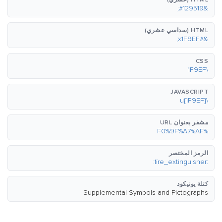
&#129519;
HTML (سداسي عشري)
&#x1F9EF;
CSS
\1F9EF
JAVASCRIPT
\u{1F9EF}
مشفر بعنوان URL
%F0%9F%A7%AF
الرمز المختصر
:fire_extinguisher:
كتلة يونيكود
Supplemental Symbols and Pictographs