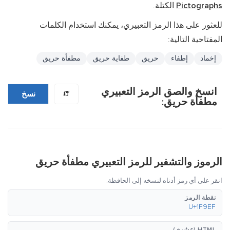
Pictographs
الكتلة.
للعثور على هذا الرمز التعبيري، يمكنك استخدام الكلمات
المفتاحية التالية:
إخماد
إطفاء
حريق
طفاية حريق
مطفأة حريق
انسخ والصق الرمز التعبيري
🧯
نسخ
مطفأة حريق:
الرموز والتشفير للرمز التعبيري مطفأة حريق
انقر على أي رمز أدناه لنسخه إلى الحافظة.
نقطة الرمز
U+1F9EF
HTML (عشري)