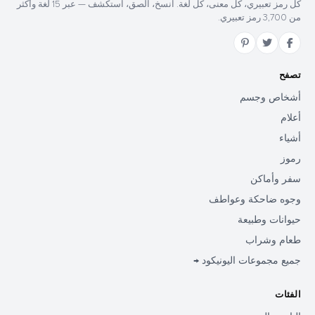
كل رمز تعبيري، كل معنى، كل لغة. انسخ، الصق، استكشف — عبر 15 لغة وأكثر
من 3,700 رمز تعبيري.
تصفح
أشخاص وجسم
أعلام
أشياء
رموز
سفر وأماكن
وجوه ضاحكة وعواطف
حيوانات وطبيعة
طعام وشراب
جميع مجموعات اليونيكود →
الفئات