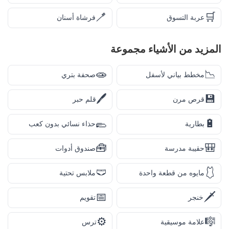
🪥
🛒
عربة التسوق
فرشاة أسنان
المزيد من
الأشياء
مجموعة
🧫
📉
مخطط بياني لأسفل
صحفة بتري
🖊️
💾
قرص مرن
قلم حبر
🥿
🔋
بطارية
حذاء نسائي بدون كعب
🧰
🎒
حقيبة مدرسة
صندوق أدوات
🩲
🩱
مايوه من قطعة واحدة
ملابس تحتية
📅
🗡️
خنجر
تقويم
⚙️
🎼
علامة موسيقية
ترس