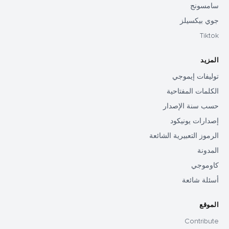
سامسونج
جوي بيكسيلز
Tiktok
المزيد
توليفات إيموجي
الكلمات المفتاحية
حسب سنة الإصدار
إصدارات يونيكود
الرموز التعبيرية الشائعة
المدونة
كاوموجي
أسئلة شائعة
الموقع
Contribute