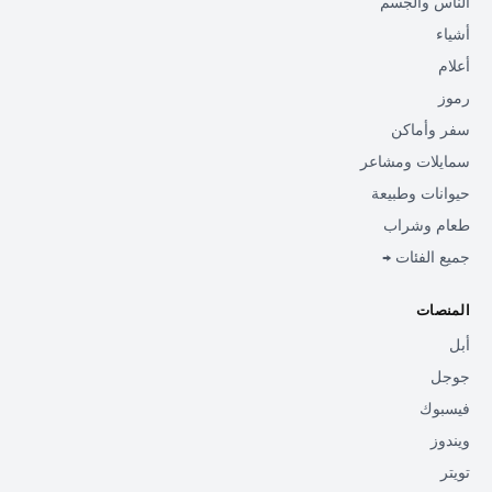
الناس والجسم
أشياء
أعلام
رموز
سفر وأماكن
سمايلات ومشاعر
حيوانات وطبيعة
طعام وشراب
جميع الفئات →
المنصات
أبل
جوجل
فيسبوك
ويندوز
تويتر