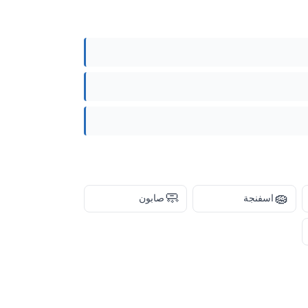
🧼
🧽
اسفنجة
صابون