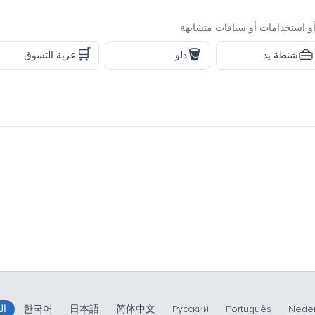
و استخدامات أو سياقات متشابهة.
🛒
🪣
👜
شنطة يد
دلو
عربة التسوق
Neder
Português
Русский
简体中文
日本語
한국어
ال