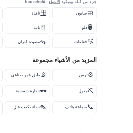
جزء من كتلة يونيكود
الأشياء
›
household
🪟
🧼
صابون
نافذة
🚪
🪣
دلو
باب
🪤
🫧
فقاعات
مصيدة فئران
المزيد من
الأشياء
مجموعة
📡
⚙️
ترس
طبق قمر صناعي
🕶️
⛏️
معول
نظارة شمسية
👠
📞
سماعة هاتف
حذاء بكعب عالٍ