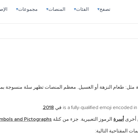
تصفح
الفئات
المنصات
مجموعات
الإص
▾
▾
▾
▾
ة مثل: طعام النزهة أو الغسيل. معظم المنصات تظهر سلة منسوجة بم
.
2018
ع أخرى
أسرة
الرموز التعبيرية. جزء من كتلة
mbols and Pictographs
ات المفتاحية التالية: