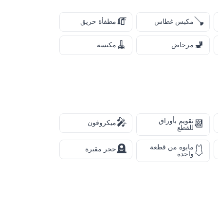
🧯
🪠
مكبس غطاس
مطفأة حريق
🧹
🚽
مرحاض
مكنسة
🎤
تقويم بأوراق
📆
ميكروفون
للقطع
🪦
مايوه من قطعة
🩱
حجر مقبرة
واحدة