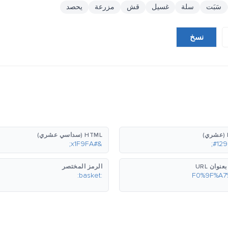
سَبَت
سلة
غسيل
قش
مزرعة
يحصد
نسخ
HTML (سداسي عشري)
&#x1F9FA;
نوان URL
الرمز المختصر
:basket: