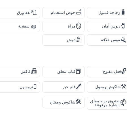
🧻
🛁
🧴
زجاجة غسول
حوض استحمام
لفة ورق
🧽
🪞
🧷
دبوس أمان
مرآة
اسفنجة
🚿
🪒
موس حلاقة
دوش
📠
📕
🔓
قفل مفتوح
كتاب مغلق
فاكس
🪊
🖊️
⚒️
شاكوش ومعول
قلم حبر
ترومبون
🛠️
صندوق بريد مغلق
📫
شاكوش ومفتاح
بإشارة مرفوعة