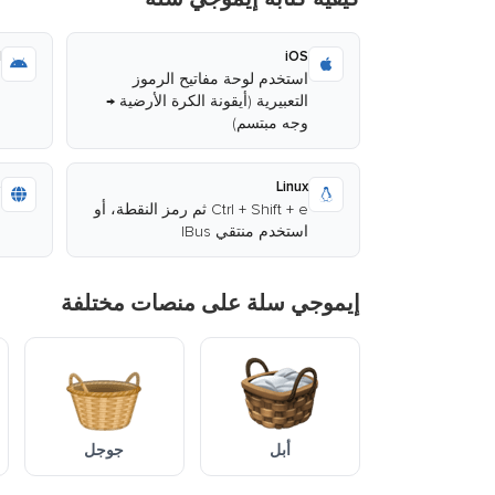
d
iOS
استخدم لوحة مفاتيح الرموز
ا
التعبيرية (أيقونة الكرة الأرضية →
وجه مبتسم)
ا
b
Linux
Ctrl + Shift + e ثم رمز النقطة، أو
ا
استخدم منتقي IBus
م
إيموجي سلة على منصات مختلفة
أبل
جوجل