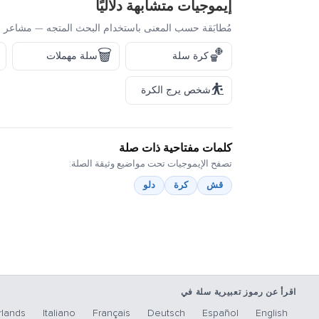
إيموجيات متشابهة دلاليًا
مُطابَقة حسب المعنى باستخدام البحث المتجه — مشاعر أ
🗑️
🏀
كرة سلة
سلة مهملات
⛹️
شخص يرج الكرة
كلمات مفتاحية ذات صلة
تصفح الإيموجيات تحت مواضيع وثيقة الصلة:
قش
كرة
دلو
اقرأ عن رموز تعبيرية سلة في
lands
Italiano
Français
Deutsch
Español
English