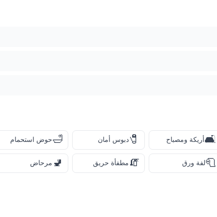
🛁
🧷
🛋️
أريكة ومصباح
دبوس أمان
حوض استحمام
🚽
🧯
🧻
لفة ورق
مطفأة حريق
مرحاض