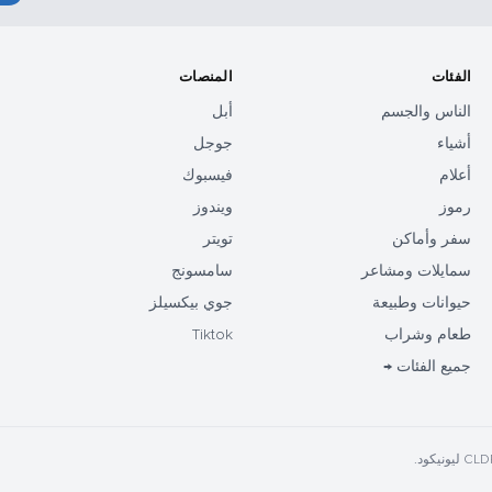
الفئات
المنصات
الناس والجسم
أبل
أشياء
جوجل
أعلام
فيسبوك
رموز
ويندوز
سفر وأماكن
تويتر
سمايلات ومشاعر
سامسونج
حيوانات وطبيعة
جوي بيكسيلز
طعام وشراب
Tiktok
جميع الفئات →