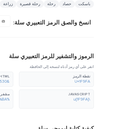
باسكت
حصاد
رحلة
رحلة قصيرة
زراعة
🧺
انسخ والصق الرمز التعبيري سلة:
الرموز والتشفير للرمز التعبيري سلة
انقر على أي رمز أدناه لنسخه إلى الحافظة.
نقطة الرمز
HTML (عشري)
&#129530;
U+1F9FA
JAVASCRIPT
مشفر بع
%F0%9F%A7%BA
\u{1F9FA}
كيفية كتابة إيموجي سلة