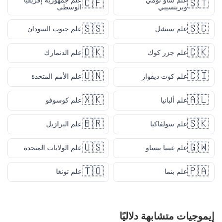
علم ساو تومي
علم جمهورية إفريقيا
🇨🇫
🇸🇹
وبرينسيبي
الوسطى
🇸🇸
🇸🇨
علم سيشل
علم جنوب السودان
🇩🇰
🇨🇰
علم جزر كوك
علم الدنمارك
🇺🇳
🇨🇮
علم كوت ديفوار
علم الأمم المتحدة
🇽🇰
🇦🇱
علم ألبانيا
علم كوسوفو
🇧🇷
🇸🇰
علم سولفاكيا
علم البرازيل
🇺🇸
🇬🇼
علم غينيا بيساو
علم الولايات المتحدة
🇹🇴
🇵🇦
علم بنما
علم تونغا
إيموجيات متشابهة دلاليًا