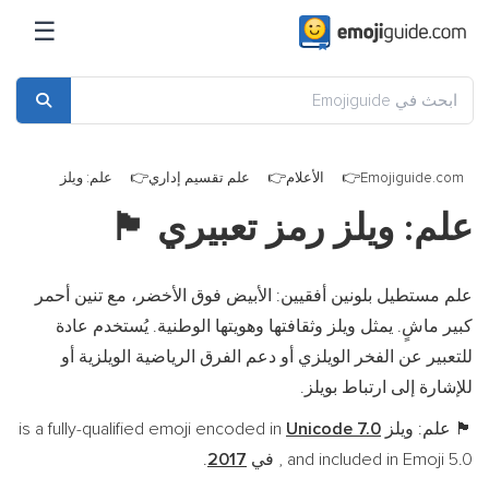
☰
Emojiguide.com
الأعلام
علم تقسيم إداري
علم: ويلز
علم: ويلز رمز تعبيري
🏴󠁧󠁢󠁷󠁬󠁳󠁿
علم مستطيل بلونين أفقيين: الأبيض فوق الأخضر، مع تنين أحمر
كبير ماشٍ. يمثل ويلز وثقافتها وهويتها الوطنية. يُستخدم عادة
للتعبير عن الفخر الويلزي أو دعم الفرق الرياضية الويلزية أو
للإشارة إلى ارتباط بويلز.
علم: ويلز is a fully-qualified emoji encoded in
Unicode 7.0
🏴󠁧󠁢󠁷󠁬󠁳󠁿
, and included in Emoji 5.0 في
2017
.