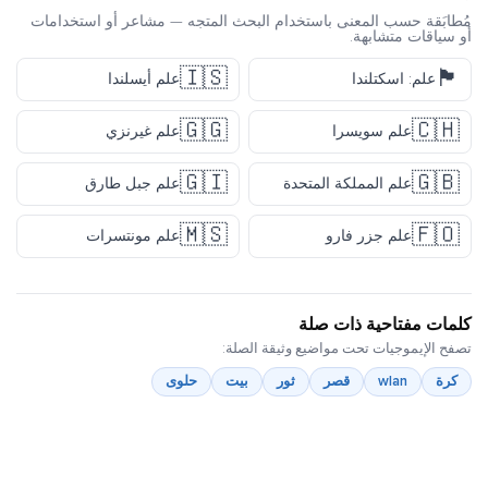
مُطابَقة حسب المعنى باستخدام البحث المتجه — مشاعر أو استخدامات
أو سياقات متشابهة.
🇮🇸
🏴󠁧󠁢󠁳󠁣󠁴󠁿
علم: اسكتلندا
علم أيسلندا
🇬🇬
🇨🇭
علم سويسرا
علم غيرنزي
🇬🇮
🇬🇧
علم المملكة المتحدة
علم جبل طارق
🇲🇸
🇫🇴
علم جزر فارو
علم مونتسرات
كلمات مفتاحية ذات صلة
تصفح الإيموجيات تحت مواضيع وثيقة الصلة:
كرة
wlan
قصر
ثور
بيت
حلوى