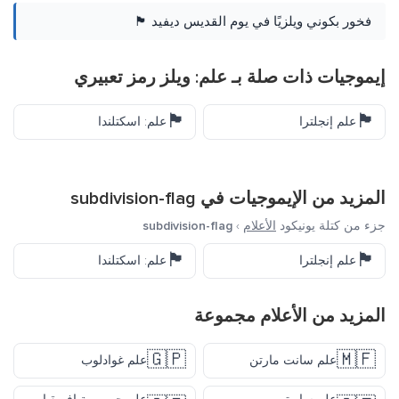
فخور بكوني ويلزيًا في يوم القديس ديفيد 🏴󠁧󠁢󠁷󠁬󠁳󠁿
إيموجيات ذات صلة بـ علم: ويلز رمز تعبيري
🏴󠁧󠁢󠁳󠁣󠁴󠁿
🏴󠁧󠁢󠁥󠁮󠁧󠁿
علم إنجلترا
علم: اسكتلندا
المزيد من الإيموجيات في
subdivision-flag
جزء من كتلة يونيكود
الأعلام
›
subdivision-flag
🏴󠁧󠁢󠁳󠁣󠁴󠁿
🏴󠁧󠁢󠁥󠁮󠁧󠁿
علم إنجلترا
علم: اسكتلندا
المزيد من
الأعلام
مجموعة
🇬🇵
🇲🇫
علم سانت مارتن
علم غوادلوب