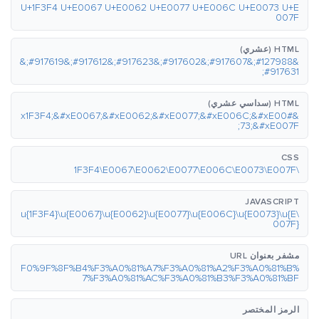
U+1F3F4 U+E0067 U+E0062 U+E0077 U+E006C U+E0073 U+E
007F
HTML (عشري)
&#127988;&#917607;&#917602;&#917623;&#917612;&#917619;&
#917631;
HTML (سداسي عشري)
&#x1F3F4;&#xE0067;&#xE0062;&#xE0077;&#xE006C;&#xE00
73;&#xE007F;
CSS
\1F3F4\E0067\E0062\E0077\E006C\E0073\E007F
JAVASCRIPT
\u{1F3F4}\u{E0067}\u{E0062}\u{E0077}\u{E006C}\u{E0073}\u{E
007F}
مشفر بعنوان URL
%F0%9F%8F%B4%F3%A0%81%A7%F3%A0%81%A2%F3%A0%81%B
7%F3%A0%81%AC%F3%A0%81%B3%F3%A0%81%BF
الرمز المختصر