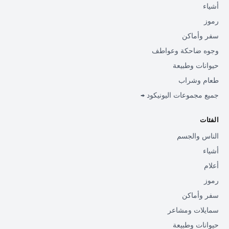
أشياء
رموز
سفر وأماكن
وجوه ضاحكة وعواطف
حيوانات وطبيعة
طعام وشراب
جميع مجموعات اليونيكود →
الفئات
الناس والجسم
أشياء
أعلام
رموز
سفر وأماكن
سمايلات ومشاعر
حيوانات وطبيعة