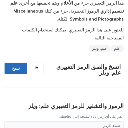
هذا الرمز التعبيري جزء من
الأعلام
ويتم تجميعها مع أخرى
علم
تقسيم إداري
الرموز التعبيرية. جزء من كتلة
Miscellaneous
Symbols and Pictographs
الكتلة.
للعثور على هذا الرمز التعبيري، يمكنك استخدام الكلمات
المفتاحية التالية:
علم
علم: ويلز
انسخ والصق الرمز التعبيري
🏴󠁧󠁢󠁷󠁬󠁳󠁿
نسخ
علم: ويلز:
الرموز والتشفير للرمز التعبيري علم: ويلز
انقر على أي رمز أدناه لنسخه إلى الحافظة.
نقطة الرمز