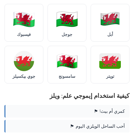
أبل
جوجل
فيسبوك
تويتر
سامسونج
جوي بيكسيلز
كيفية استخدام إيموجي علم: ويلز
كمري أم بيث! 🏴󠁧󠁢󠁷󠁬󠁳󠁿
أحب الساحل الويلزي اليوم 🏴󠁧󠁢󠁷󠁬󠁳󠁿