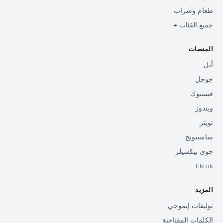
طعام وشراب
جميع الفئات →
المنصات
أبل
جوجل
فيسبوك
ويندوز
تويتر
سامسونج
جوي بيكسيلز
Tiktok
المزيد
توليفات إيموجي
الكلمات المفتاحية