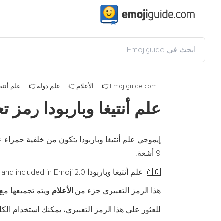
Emojiguide.com
الأعلام
علم دولة
علم أنتيغ
علم أنتيغا وباربودا رمز 
9 أشعة.
علم أنتيغا وباربودا is a fully-qualified emoji encoded in
, and included in Emoji 2.0 ف
🇦🇬
هذا الرمز التعبيري جزء من
الأعلام
ويتم تجميعها م
للعثور على هذا الرمز التعبيري، يمكنك استخدام الكلم