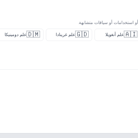
و استخدامات أو سياقات متشابهة.
🇩🇲
🇬🇩
🇦🇮
علم أنغويلا
علم غرينادا
علم دومينيكا