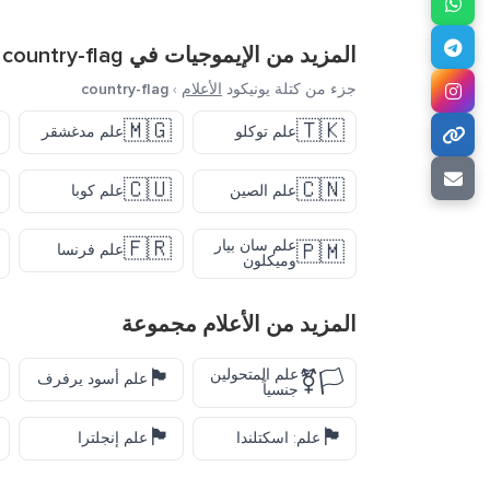
المزيد من الإيموجيات في
country-flag
جزء من كتلة يونيكود
الأعلام
›
country-flag
🇲🇬
🇹🇰
علم توكلو
علم مدغشقر
🇨🇺
🇨🇳
علم الصين
علم كوبا
🇫🇷
علم سان بيار
🇵🇲
علم فرنسا
وميكلون
المزيد من
الأعلام
مجموعة
🏴
علم المتحولين
🏳️‍⚧️
علم أسود يرفرف
جنسياً
🏴󠁧󠁢󠁥󠁮󠁧󠁿
🏴󠁧󠁢󠁳󠁣󠁴󠁿
علم: اسكتلندا
علم إنجلترا