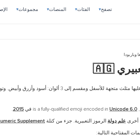
تصفح
الفئات
المنصات
مجموعات
الإص
▾
▾
▾
▾
ا وباربودا
تعبيري
🇦🇬
إيموجي علم أنتيغا وباربودا يتكون من خلفية حمراء عليها مثلث
ي
Unicode 6.0
2015
.
ع أخرى
علم دولة
الرموز التعبيرية. جزء من كتلة
numeric Supplement
ات المفتاحية التالية: