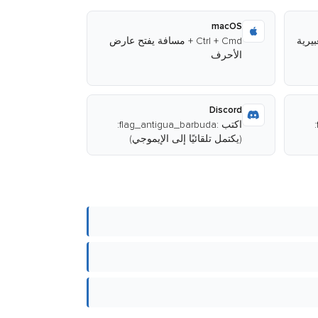
macOS
Ctrl + Cmd + مسافة يفتح عارض
الأحرف
Discord
اكتب :flag_antigua_barbuda:
اكتب :flag_antigua_barbuda:
(يكتمل تلقائيًا إلى الإيموجي)