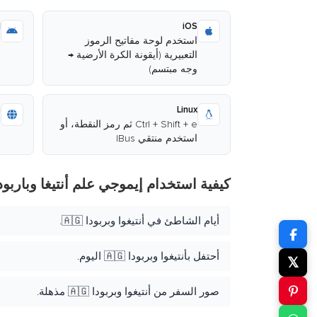
d
iOS
استخدم لوحة مفاتيح الرموز
ا
التعبيرية (أيقونة الكرة الأرضية →
وجه مبتسم)
ا
b
Linux
Ctrl + Shift + e ثم رمز النقطة، أو
ا
استخدم منتقي IBus
م
كيفية استخدام إيموجي علم أنتيغا وباربود
أيام الشاطئ في أنتيغوا وبربودا 🇦🇬.
أحتفل بأنتيغوا وبربودا 🇦🇬 اليوم.
𝕏
صور السفر من أنتيغوا وبربودا 🇦🇬 مذهلة.