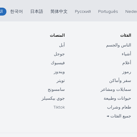
Neder
Português
Русский
简体中文
日本語
한국어
ال
الفئات
المنصات
الناس والجسم
أبل
أشياء
جوجل
أعلام
فيسبوك
رموز
ويندوز
سفر وأماكن
تويتر
سمايلات ومشاعر
سامسونج
حيوانات وطبيعة
جوي بيكسيلز
طعام وشراب
Tiktok
جميع الفئات →