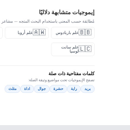
إيموجيات متشابهة دلاليًا
مُطابَقة حسب المعنى باستخدام البحث المتجه — مشاعر أ
🇦🇼
🇧🇧
علم باربادوس
علم أروبا
علم سانت
🇱🇨
لوسيا
كلمات مفتاحية ذات صلة
تصفح الإيموجيات تحت مواضيع وثيقة الصلة:
بريد
راية
حشرة
جوال
اداة
مثلث