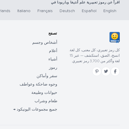
اقرأ عن رموز تعبيرية علم أنتيغا وباربودا في
lands
Italiano
Français
Deutsch
Español
English
تصفح
أشخاص وجسم
كل رمز تعبيري، كل معنى، كل لغة.
أعلام
انسخ، الصق، استكشف — عبر 15
أشياء
لغة وأكثر من 3,700 رمز تعبيري.
رموز
سفر وأماكن
وجوه ضاحكة وعواطف
حيوانات وطبيعة
طعام وشراب
جميع مجموعات اليونيكود →