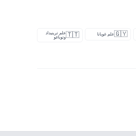
🇬🇾
علم ترينيداد
🇹🇹
علم غويانا
وتوباغو