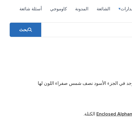
دارات
الشائعة
المدونة
كاوموجي
أسئلة شائعة
▾
بحث
 متجهة للأسفل ومقسم إلى 3 ألوان: أسود وأزرق وأبيض. وتوجد في الجزء الأسود نصف شمس صفراء اللون لها
Enclosed Alpha
الكتلة.