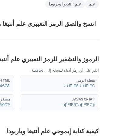
علم
علم: أنتيغوا وبربودا
انسخ والصق الرمز التعبيري علم أنتيغا وب
الرموز والتشفير للرمز التعبيري علم أنتيغا
انقر على أي رمز أدناه لنسخه إلى الحافظة.
نقطة الرمز
HTML (عشري)
&#127462;&#127468;
U+1F1E6 U+1F1EC
JAVASCRIPT
مشفر بع
%F0%9F%87%A6%F0%9F%87%AC
\u{1F1E6}\u{1F1EC}
كيفية كتابة إيموجي علم أنتيغا وباربودا