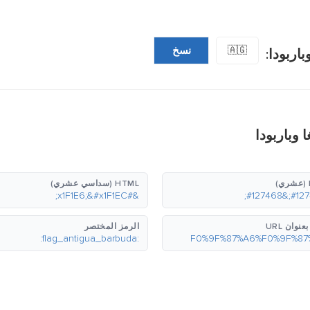
🇦🇬
نسخ
اربودا:
 وباربودا
HTML (سداسي عشري)
&#x1F1E6;&#x1F1EC;
نوان URL
الرمز المختصر
:flag_antigua_barbuda: