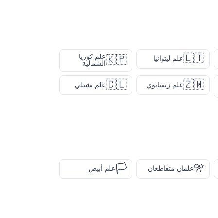
🇱🇹
علم كوريا
🇰🇵
علم ليتوانيا
الشمالية
🇨🇱
🇿🇼
علم زيمبابوي
علم تشيلي
🏳️
🎌
علمان متقاطعان
علم أبيض