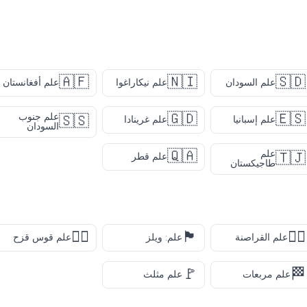
🇦🇫
🇳🇮
🇸🇩
علم السودان
علم نيكاراغوا
علم أفغانستان
🇬🇩
🇪🇸
علم جنوب
🇸🇸
علم إسبانيا
علم غرينادا
السودان
🇶🇦
علم
🇹🇯
علم قطر
طاجيكستان
🏳️‍🌈
🏴󠁧󠁢󠁷󠁬󠁳󠁿
🏴‍☠️
علم القراصنة
علم: ويلز
علم قوس قزح
🚩
🏁
علم مربعات
علم مثلث