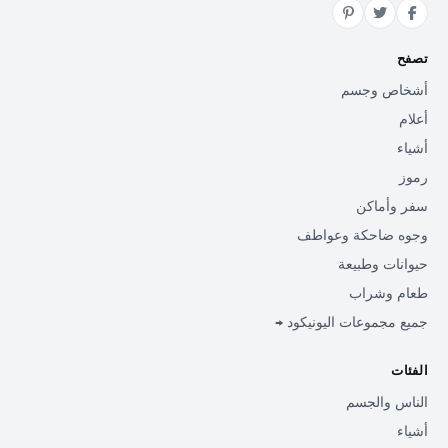
تصفح
أشخاص وجسم
أعلام
أشياء
رموز
سفر وأماكن
وجوه ضاحكة وعواطف
حيوانات وطبيعة
طعام وشراب
جميع مجموعات اليونيكود →
الفئات
الناس والجسم
أشياء