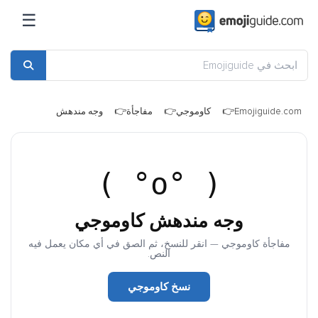
☰
Emojiguide.com
كاوموجي
مفاجأة
وجه مندهش
( °o° )
وجه مندهش كاوموجي
مفاجأة كاوموجي — انقر للنسخ، ثم الصق في أي مكان يعمل فيه
النص.
نسخ كاوموجي