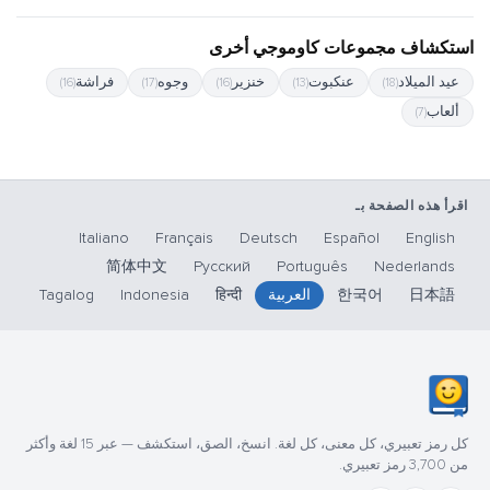
استكشاف مجموعات كاوموجي أخرى
عيد الميلاد
عنكبوت
خنزير
وجوه
فراشة
(16)
(17)
(16)
(13)
(18)
ألعاب
(7)
اقرأ هذه الصفحة بـ
Italiano
Français
Deutsch
Español
English
简体中文
Русский
Português
Nederlands
日本語
한국어
العربية
हिन्दी
Indonesia
Tagalog
كل رمز تعبيري، كل معنى، كل لغة. انسخ، الصق، استكشف — عبر 15 لغة وأكثر
من 3,700 رمز تعبيري.