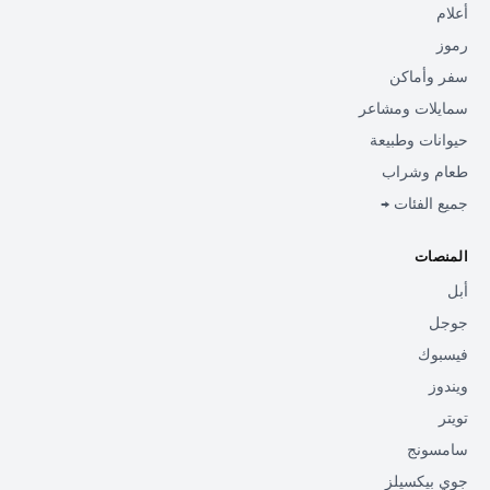
أعلام
رموز
سفر وأماكن
سمايلات ومشاعر
حيوانات وطبيعة
طعام وشراب
جميع الفئات →
المنصات
أبل
جوجل
فيسبوك
ويندوز
تويتر
سامسونج
جوي بيكسيلز