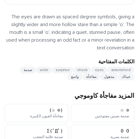
The eyes are drawn as spaced degree symbols, giving a
slightly wider and more hollow stare than a simple 'o'. The
mouth is a small 'o', indicating a quiet, stunned pause, often
used when processing an odd fact or a minor revelation in a
text conversation.
الكلمات المفتاحية
astonished
eyes
shock
surprise
wide
صدمة
عيناك
مذهول
مفاجأة
واسع
المزيد مفاجأة كاوموجي
(⊙_☉)
⊙_☉
كاوموجي
كاوموجي
صدمة بعينين مفتوحتين
مفاجأة العيون الكبيرة
Σ(ﾟДﾟ)
O_O
كاوموجي
كاوموجي
صدمة بصرية
صدمة علامة التعجب