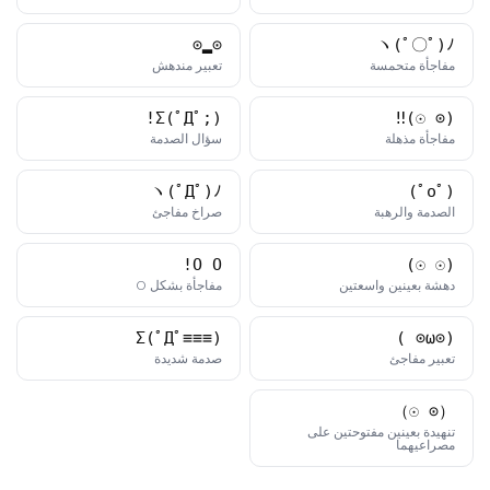
⊙▂⊙
ヽ(ﾟ〇ﾟ)ﾉ
كاوموجي
كاوموجي
مفاجأة متحمسة
تعبير مندهش
Σ(ﾟДﾟ;)!
(⊙_☉)‼
كاوموجي
كاوموجي
مفاجأة مذهلة
سؤال الصدمة
ヽ(ﾟДﾟ)ﾉ
(ﾟoﾟ)
كاوموجي
كاوموجي
الصدمة والرهبة
صراخ مفاجئ
O_O!
(☉_☉)
كاوموجي
كاوموجي
دهشة بعينين واسعتين
مفاجأة بشكل O
Σ(ﾟДﾟ≡≡≡)
(⊙ω⊙ )
كاوموجي
كاوموجي
تعبير مفاجئ
صدمة شديدة
（⊙_☉）
تنهيدة بعينين مفتوحتين على
كاوموجي
مصراعيهما