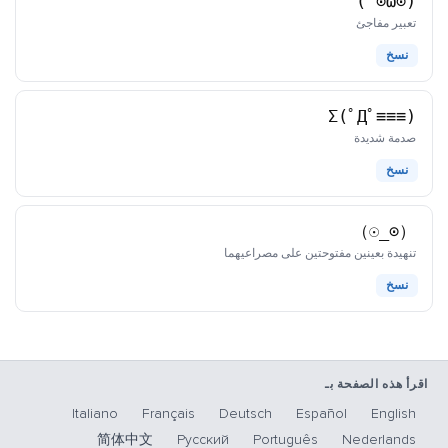
(⊙ω⊙ )
كاوموجي
تعبير مفاجئ
نسخ
Σ(ﾟДﾟ≡≡≡)
كاوموجي
صدمة شديدة
نسخ
（⊙_☉）
كاوموجي
تنهيدة بعينين مفتوحتين على مصراعيهما
نسخ
اقرأ هذه الصفحة بـ
Italiano
Français
Deutsch
Español
English
简体中文
Русский
Português
Nederlands