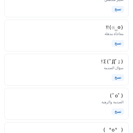
نسخ
(⊙_☉)‼
كاوموجي
مفاجأة مذهلة
نسخ
Σ(ﾟДﾟ;)!
كاوموجي
سؤال الصدمة
نسخ
(ﾟoﾟ)
كاوموجي
الصدمة والرهبة
نسخ
( °o° )