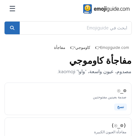
☰
Emojiguide.com
كاوموجي
مفاجأة
مفاجأة كاوموجي
مصدوم، عيون واسعة، "واو!" kaomoji.
⊙_☉
كاوموجي
صدمة بعينين مفتوحتين
نسخ
(⊙_☉)
كاوموجي
مفاجأة العيون الكبيرة