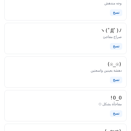
كاوموجي
وجه مندهش
نسخ
ヽ(ﾟДﾟ)ﾉ
كاوموجي
صراخ مفاجئ
نسخ
(☉_☉)
كاوموجي
دهشة بعينين واسعتين
نسخ
O_O!
كاوموجي
مفاجأة بشكل O
نسخ