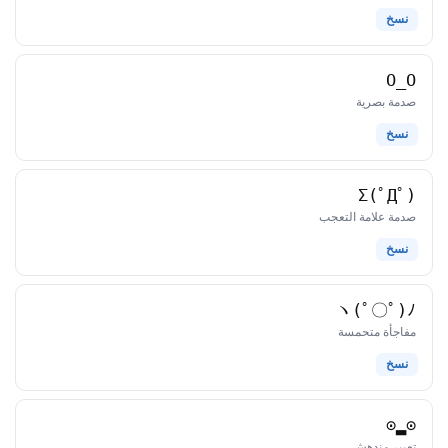
نسخ
O_O
كاوموجي
صدمة بصرية
نسخ
Σ(ﾟДﾟ)
كاوموجي
صدمة علامة التعجب
نسخ
ヽ(ﾟ〇ﾟ)ﾉ
كاوموجي
مفاجأة متحمسة
نسخ
⊙▂⊙
كاوموجي
تعبير مندهش