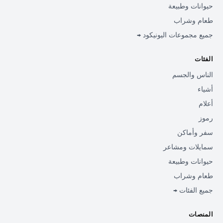
حيوانات وطبيعة
طعام وشراب
جميع مجموعات اليونيكود →
الفئات
الناس والجسم
أشياء
أعلام
رموز
سفر وأماكن
سمايلات ومشاعر
حيوانات وطبيعة
طعام وشراب
جميع الفئات →
المنصات