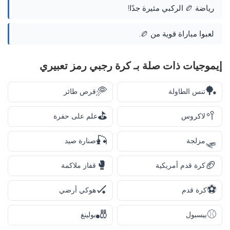
رياضة 🏉 الركبي مثيرة جدًا!
لعبوا مباراة قوية من 🏉.
إيموجيات ذات صلة بـ كرة رجبي رمز تعبيري
🥏
🏓
تنس الطاولة
قرص طائر
⛳
🥍
لاكروس
علم على حفرة
🎣
🛷
مزلجة
صنارة صيد
🥊
🏈
كرة قدم أمريكية
قفاز ملاكمة
🏑
⚽
كرة قدم
هوكي أرضي
🎳
⚾
بيسبول
بولينغ