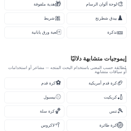
🎁
🎨
لوحة ألوان الرسام
هدية ملفوفة
🎀
♟️
بيدق شطرنج
شريط
🀄
🎫
تذكرة
لعبة ورق يابانية
إيموجيات متشابهة دلاليًا
مُطابَقة حسب المعنى باستخدام البحث المتجه — مشاعر أو استخدامات
أو سياقات متشابهة.
⚽
🏈
كرة قدم أمريكية
كرة قدم
⚾
🏏
كريكيت
بيسبول
🏀
🎾
تنس
كرة سلة
🥍
🏐
كرة طائرة
لاكروس