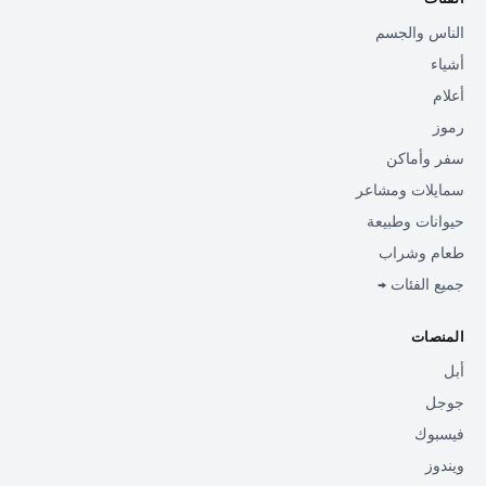
الناس والجسم
أشياء
أعلام
رموز
سفر وأماكن
سمايلات ومشاعر
حيوانات وطبيعة
طعام وشراب
جميع الفئات →
المنصات
أبل
جوجل
فيسبوك
ويندوز