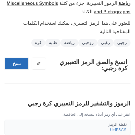
رياضة
الرموز التعبيرية. جزء من كتلة
Miscellaneous Symbols
and Pictographs
الكتلة.
للعثور على هذا الرمز التعبيري، يمكنك استخدام الكلمات
المفتاحية التالية:
رجبي
رغبي
روجبي
رياضة
طابة
كرة
انسخ والصق الرمز التعبيري
🏉
نسخ
كرة رجبي:
الرموز والتشفير للرمز التعبيري كرة رجبي
انقر على أي رمز أدناه لنسخه إلى الحافظة.
نقطة الرمز
U+1F3C9