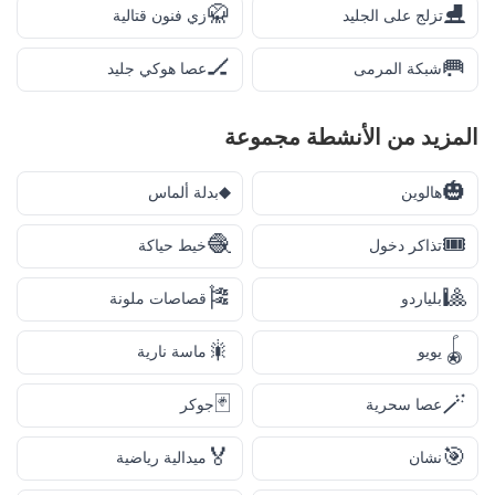
🥋
⛸️
تزلج على الجليد
زي فنون قتالية
🏒
🥅
شبكة المرمى
عصا هوكي جليد
المزيد من
الأنشطة
مجموعة
♦️
🎃
هالوين
بدلة ألماس
🧶
🎟️
تذاكر دخول
خيط حياكة
🎏
🎱
بلياردو
قصاصات ملونة
🎇
🪀
يويو
ماسة نارية
🃏
🪄
عصا سحرية
جوكر
🏅
🎯
نشان
ميدالية رياضية