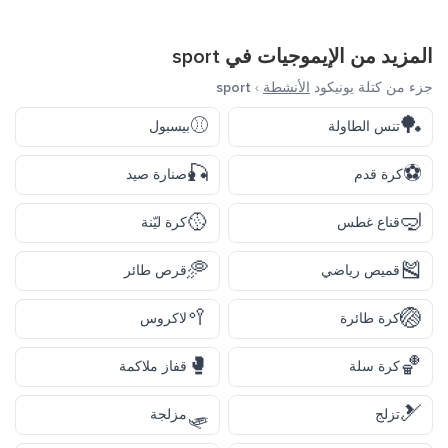
المزيد من الإيموجيات في
sport
جزء من كتلة يونيكود
الأنشطة
›
sport
⚾
🏓
تنس الطاولة
بيسبول
🎣
⚽
كرة قدم
صنارة صيد
🥎
🤿
قناع غطس
كرة ليّنة
🥏
🎽
قميص رياضي
قرص طائر
🥍
🏐
كرة طائرة
لاكروس
🥊
🏀
كرة سلة
قفاز ملاكمة
🛷
🎿
تزلج
مزلجة