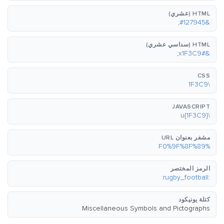
HTML (عشري)
&#127945;
HTML (سداسي عشري)
&#x1F3C9;
CSS
\1F3C9
JAVASCRIPT
\u{1F3C9}
مشفر بعنوان URL
%F0%9F%8F%89
الرمز المختصر
:rugby_football:
كتلة يونيكود
Miscellaneous Symbols and Pictographs