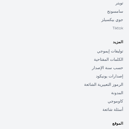
تويتر
سامسونج
جوي بيكسيلز
Tiktok
المزيد
توليفات إيموجي
الكلمات المفتاحية
حسب سنة الإصدار
إصدارات يونيكود
الرموز التعبيرية الشائعة
المدونة
كاوموجي
أسئلة شائعة
الموقع