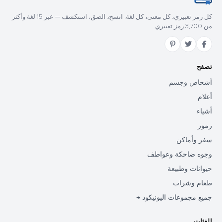
كل رمز تعبيري، كل معنى، كل لغة. انسخ، الصق، استكشف — عبر 15 لغة وأكثر
من 3,700 رمز تعبيري.
تصفح
أشخاص وجسم
أعلام
أشياء
رموز
سفر وأماكن
وجوه ضاحكة وعواطف
حيوانات وطبيعة
طعام وشراب
جميع مجموعات اليونيكود →
الفئات