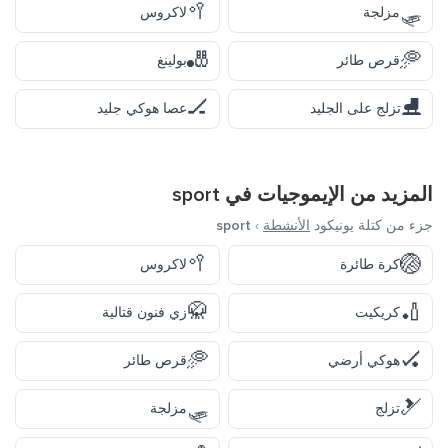
🥍
🛷
مزلجة
لاكروس
🎳
🥏
قرص طائر
بولينغ
🏒
⛸️
تزلج على الجليد
عصا هوكي جليد
المزيد من الإيموجيات في
sport
جزء من كتلة يونيكود
الأنشطة
›
sport
🥍
🏐
كرة طائرة
لاكروس
🥋
🏏
كريكيت
زي فنون قتالية
🥏
🏑
هوكي أرضي
قرص طائر
🛷
🎿
تزلج
مزلجة