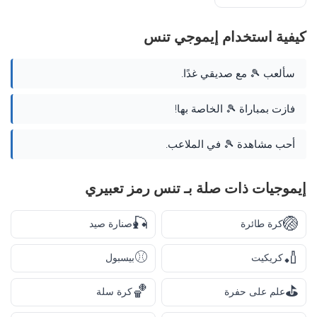
كيفية استخدام إيموجي تنس
سألعب 🎾 مع صديقي غدًا.
فازت بمباراة 🎾 الخاصة بها!
أحب مشاهدة 🎾 في الملاعب.
إيموجيات ذات صلة بـ تنس رمز تعبيري
🎣
🏐
كرة طائرة
صنارة صيد
⚾
🏏
كريكيت
بيسبول
🏀
⛳
علم على حفرة
كرة سلة