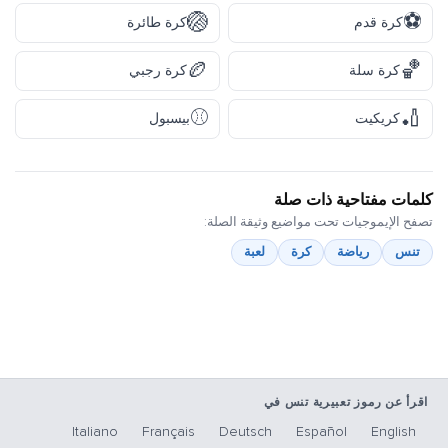
🏐
⚽
كرة قدم
كرة طائرة
🏉
🏀
كرة سلة
كرة رجبي
⚾
🏏
كريكيت
بيسبول
كلمات مفتاحية ذات صلة
تصفح الإيموجيات تحت مواضيع وثيقة الصلة:
تنس
رياضة
كرة
لعبة
اقرأ عن رموز تعبيرية تنس في
Italiano
Français
Deutsch
Español
English