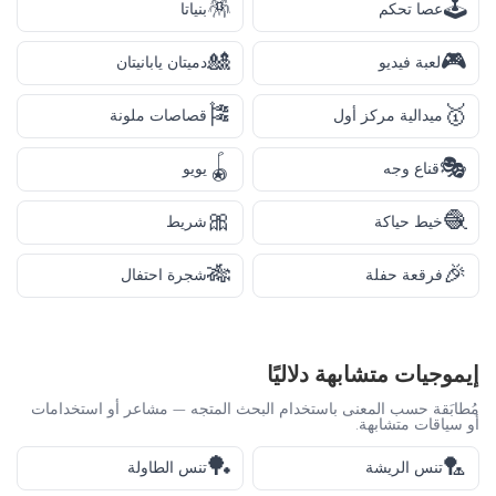
🪅
🕹️
عصا تحكم
بنياتا
🎎
🎮
لعبة فيديو
دميتان يابانيتان
🎏
🥇
ميدالية مركز أول
قصاصات ملونة
🪀
🎭
قناع وجه
يويو
🎀
🧶
خيط حياكة
شريط
🎋
🎉
فرقعة حفلة
شجرة احتفال
إيموجيات متشابهة دلاليًا
مُطابَقة حسب المعنى باستخدام البحث المتجه — مشاعر أو استخدامات
أو سياقات متشابهة.
🏓
🏸
تنس الريشة
تنس الطاولة