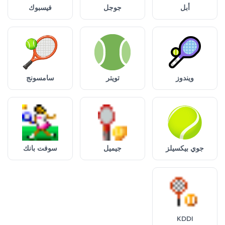
أبل
جوجل
فيسبوك
ويندوز
تويتر
سامسونج
جوي بيكسيلز
جيميل
سوفت بانك
KDDI