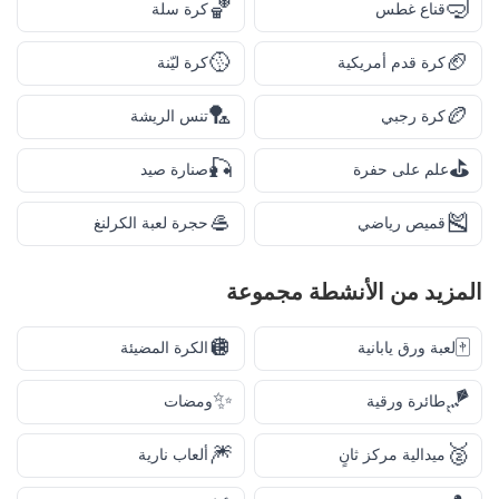
🏀
🤿
قناع غطس
كرة سلة
🥎
🏈
كرة قدم أمريكية
كرة ليّنة
🏸
🏉
كرة رجبي
تنس الريشة
🎣
⛳
علم على حفرة
صنارة صيد
🥌
🎽
قميص رياضي
حجرة لعبة الكرلنغ
المزيد من
الأنشطة
مجموعة
🪩
🀄
لعبة ورق يابانية
الكرة المضيئة
✨
🪁
طائرة ورقية
ومضات
🎆
🥈
ميدالية مركز ثانٍ
ألعاب نارية