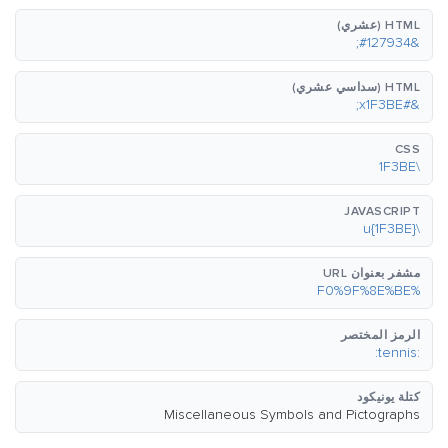
HTML (عشري)
&#127934;
HTML (سداسي عشري)
&#x1F3BE;
CSS
\1F3BE
JAVASCRIPT
\u{1F3BE}
مشفر بعنوان URL
%F0%9F%8E%BE
الرمز المختصر
:tennis:
كتلة يونيكود
Miscellaneous Symbols and Pictographs