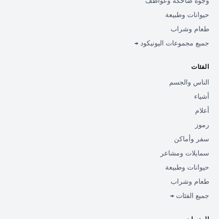
وجوه ضاحكة وعواطف
حيوانات وطبيعة
طعام وشراب
جميع مجموعات اليونيكود →
الفئات
الناس والجسم
أشياء
أعلام
رموز
سفر وأماكن
سمايلات ومشاعر
حيوانات وطبيعة
طعام وشراب
جميع الفئات →