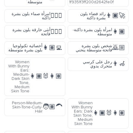
1f9351f3ff200d264
متوسطة
ائد فضاء بلون
امرأة صماء بلون بشرة
🧏🏿‍♀️
شرة داكنة
داكنة
 بلون بشرة داكنة-
أنثى خارقة بلون بشرة
🦸🏻‍♀️
طة
فاتحة
بلون بشرة
أخصائية تكنولوجيا
👩🏽‍💻
ة-متوسطة ينحني
بلون بشرة متوسطة
على كرسي
Women
ك يدوي
With Bunny
Ears:
Medium-
👩🏾‍🐰‍👩🏽
Dark Skin
Tone,
Medium
Skin Tone
Person-Medium-
Women
🧑🏽‍🦱
Skin-Tone-Curly-
With Bunny
Hair
Ears: Dark
👩🏿
Skin Tone,
Medium
Skin Tone