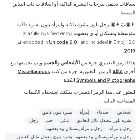
بدرجات البشرة الداكنة أو العلاقات ذات التباين
جل بلون بشرة داكنة وامرأة بلون بشرة داكنة-
متوسطة يمسكان أيدي بعضهما is a fully-qualified emoji
and included i في
Unicode 9.0
encoded in
تعبيري جزء من
الأشخاص والجسم
ويتم تجميعها مع
رموز التعبيرية. جزء من كتلة
Miscellaneous
Symbols and P
الكتلة.
ذا الرمز التعبيري، يمكنك استخدام الكلمات
لية:
أصدقاء
إمرأة
بشرة بلون غامق
عتدل مائل للغامق
ثنائي
حب
رجل
رجل وامرأة يمسكان بيد بعضهما
يمسكان بيد بعضهما: بشرة بلون معتدل مائل للغامق