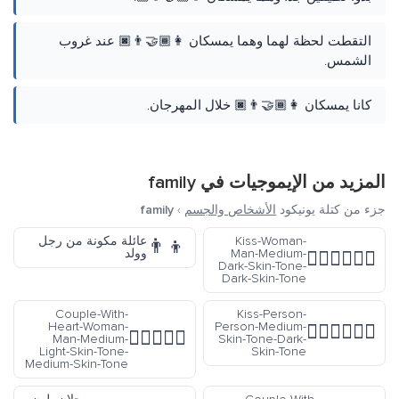
التقطت لحظة لهما وهما يمسكان 👩🏾‍🤝‍👨
كانا يمسكان 👩🏾‍🤝‍👨🏿 خلا
family
المزيد من الإي
family
›
الأشخاص والجسم
جزء من
عائلة مكونة من رجل
Kiss-Woman-
👨‍👦
وولد
Man-Medium-

Dark-Skin-Tone-
Dark-Skin-Tone
Couple-With-
Kiss-Person-
Heart-Woman-
Person-Medium-

👩🏼‍❤️‍👨🏽
Man-Medium-
Skin-Tone-Dark-
Light-Skin-Tone-
Skin-Tone
Medium-Skin-Tone