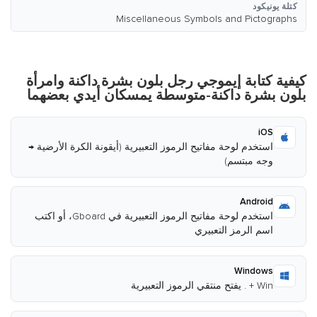
Miscellaneous Symbols and P
ة إيموجي رجل بلون بشرة داكنة وامرأة
 داكنة-متوسطة يمسكان أيدي بعضهما
 لوحة مفاتيح الرموز التعبيرية (أيقونة الكرة الأرضية →
تسم)
A
استخدم لوحة مفاتيح الرموز التعبيرية في Gboard، أو اكتب
رمز التعبيري
Wi