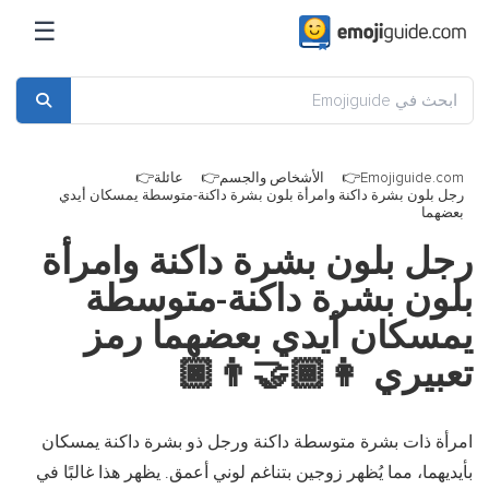
☰
Emo
الأشخاص والجسم
عائلة
 داكنة وامرأة بلون بشرة داكنة-متوسطة يمسكان أيدي
ون بشرة داكنة وامرأة
شرة داكنة-متوسطة
 أيدي بعضهما رمز
ي
👩🏾‍🤝‍👨🏿
رة متوسطة داكنة ورجل ذو بشرة داكنة يمسكان
 يُظهر زوجين بتناغم لوني أعمق. يظهر هذا غالبًا في