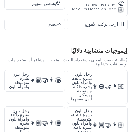
🙎
شخص متجهم
Leftward
Medium-Light-Sk
🦶
ب الأمواج
قدم
شابهة دلاليًا
المعنى باستخدام البحث المتجه — مشاعر أو استخدامات
بهة.
رجل بلون
رجل بلون
بشرة فاتحة
بشرة
👩🏾‍🤝‍👨🏽
وامرأة بلون
متوسطة
👩🏾
بشرة داكنة-
وامرأة بلون
متوسطة
يمسكان
أيدي بعضهما
رجل بلون
رجل بلون
بشرة فاتحة-
بشرة داكنة
متوسطة
وامرأة بلون
👩🏽‍🤝‍👨🏿
وامرأة بلون
بشرة
👩🏾
بشرة داكنة-
متوسطة
متوسطة
يمسكان