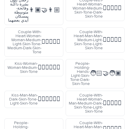
Couple-With
رجلان بلون
Heart-Woman
بشرة داكنة
Woman-Medium
وفاتحة-
👨🏿‍🤝‍👨🏼
Skin-Tone-Dark
متوسطة
Skin-Ton
يمسكان
أيدي بعضهما
Couple-With-
Couple-With
Heart-Woman-
Heart-Man-Man
Woman-Medium-
Medium-Light
👩🏼‍❤️‍👩🏾
Light-Skin-Tone-
Skin-Tone-Light
Medium-Dark-Skin-
Skin-Ton
Tone
Kiss-Woman-
People-
👩🏽‍❤️‍💋‍👩🏽
Woman-Medium-
Holding-
Skin-Tone
Hands-
🧑🏻
Light-Skin-
Tone-Dark-
Skin-Tone
Kiss-Man-Man-
Couple-With
👨🏿‍❤️‍💋‍👨🏻
Dark-Skin-Tone-
Heart-Woman
Light-Skin-Tone
Man-Medium-Dark
Skin-Tone-Light
Skin-Ton
People-
Couple-With
Holding-
Heart-Man-Man