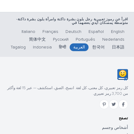
عبيرية رجل بلون بشرة داكنة وامرأة بلون بشرة داكنة-
ن أيدي بعضهما في
Italiano
Français
Deutsch
Español
简体中文
Русский
Português
N
한국어
العربية
हिन्दी
Indonesia
Tagalog
كل رمز تعبيري، كل معنى، كل لغة. انسخ، الصق، استكشف — عبر 15 لغة وأكثر
م