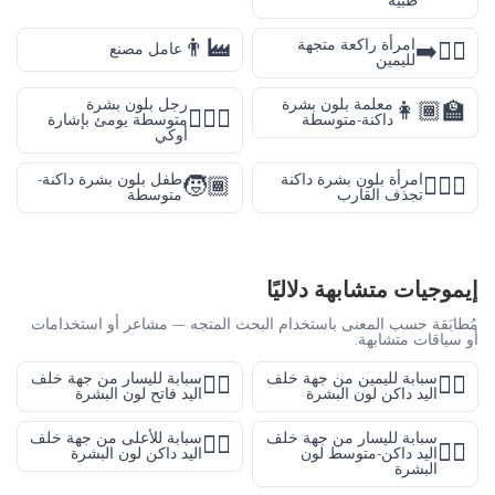
طبية
👨‍🏭
امرأة راكعة متجهة
🧎‍♀️‍➡️
عامل مصنع
لليمين
معلمة بلون بشرة
رجل بلون بشرة
👩🏾‍🏫
🙆🏽‍♂️
داكنة-متوسطة
متوسطة يومئ بإشارة
أوكي
امرأة بلون بشرة داكنة
طفل بلون بشرة داكنة-
🧒🏾
🚣🏿‍♀️
تجذف القارب
متوسطة
إيموجيات متشابهة دلاليًا
مُطابَقة حسب المعنى باستخدام البحث المتجه — مشاعر أو استخدامات
أو سياقات متشابهة.
سبابة لليمين من جهة خلف
سبابة لليسار من جهة خلف
👈🏻
👉🏿
اليد داكن لون البشرة
اليد فاتح لون البشرة
سبابة لليسار من جهة خلف
سبابة للأعلى من جهة خلف
👆🏿
👈🏾
اليد داكن-متوسط لون
اليد داكن لون البشرة
البشرة