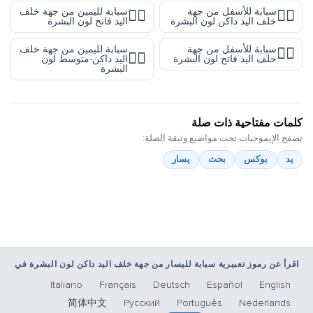
سبابة للأسفل من جهة
سبابة لليمين من جهة خلف
👉🏻
👇🏿
خلف اليد داكن لون البشرة
اليد فاتح لون البشرة
سبابة للأسفل من جهة
سبابة لليمين من جهة خلف
👇🏻
👉🏾
خلف اليد فاتح لون البشرة
اليد داكن-متوسط لون
البشرة
كلمات مفتاحية ذات صلة
تصفح الإيموجيات تحت مواضيع وثيقة الصلة:
يد
بوكس
بحث
يسار
اقرأ عن رموز تعبيرية سبابة لليسار من جهة خلف اليد داكن لون البشرة في
Italiano
Français
Deutsch
Español
English
简体中文
Русский
Português
Nederlands