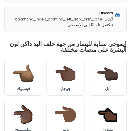
Discord
اكتب :backhand_index_pointing_left_dark_skin_tone:
(يكتمل تلقائيًا إلى الإيموجي)
إيموجي سبابة لليسار من جهة خلف اليد داكن لون
البشرة على منصات مختلفة
أبل
جوجل
فيسبوك
ويندوز
تويتر
سامسونج