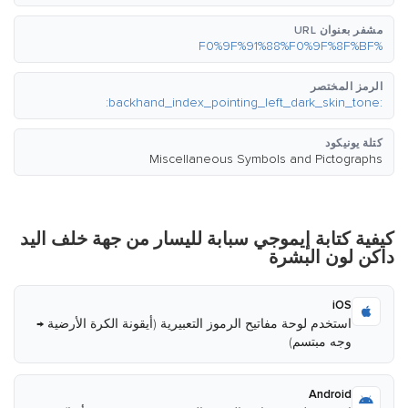
مشفر بعنوان URL
%F0%9F%91%88%F0%9F%8F%BF
الرمز المختصر
:backhand_index_pointing_left_dark_skin_tone:
كتلة يونيكود
Miscellaneous Symbols and Pictographs
كيفية كتابة إيموجي سبابة لليسار من جهة خلف اليد
داكن لون البشرة
iOS
استخدم لوحة مفاتيح الرموز التعبيرية (أيقونة الكرة الأرضية →
وجه مبتسم)
Android