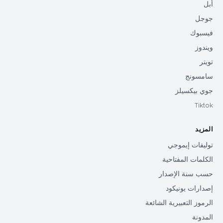
أبل
جوجل
فيسبوك
ويندوز
تويتر
سامسونج
جوي بيكسيلز
Tiktok
المزيد
توليفات إيموجي
الكلمات المفتاحية
حسب سنة الإصدار
إصدارات يونيكود
الرموز التعبيرية الشائعة
المدونة