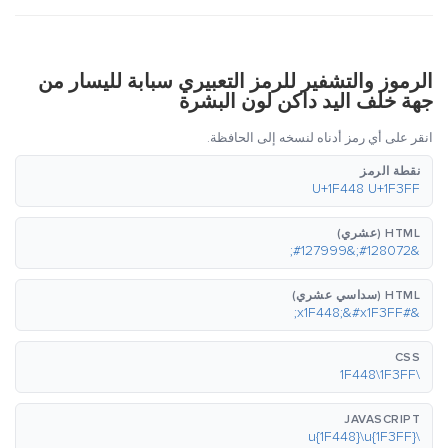
الرموز والتشفير للرمز التعبيري سبابة لليسار من
جهة خلف اليد داكن لون البشرة
انقر على أي رمز أدناه لنسخه إلى الحافظة.
نقطة الرمز
U+1F448 U+1F3FF
HTML (عشري)
&#128072;&#127999;
HTML (سداسي عشري)
&#x1F448;&#x1F3FF;
CSS
\1F448\1F3FF
JAVASCRIPT
\u{1F448}\u{1F3FF}