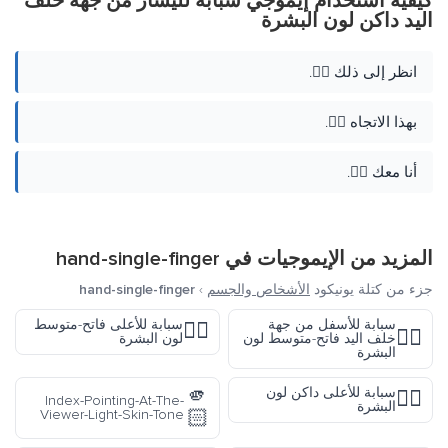
كيفية استخدام إيموجي سبابة لليسار من جهة خلف
اليد داكن لون البشرة
انظر إلى ذلك 👈🏿.
بهذا الاتجاه 👈🏿.
أنا معك 👈🏿.
المزيد من الإيموجيات في
hand-single-finger
جزء من كتلة يونيكود
الأشخاص والجسم
›
hand-single-finger
سبابة للأسفل من جهة
سبابة للأعلى فاتح-متوسط
☝🏼
👇🏼
خلف اليد فاتح-متوسط لون
لون البشرة
البشرة
🫵
سبابة للأعلى داكن لون
☝🏿
Index-Pointing-At-The-
البشرة
🏻
Viewer-Light-Skin-Tone