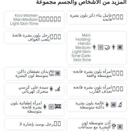
المزيد من
الأشخاص والجسم
مجموعة
عامل بناء ذكر بلون بشرة
Kiss-Woman-
👷🏻‍♂️
👩🏼‍❤️‍💋‍👨🏼
فاتحة
Man-Medium-
Light-Skin-Tone
Men-
رجل بلون بشرة فاتحة
🏌🏻‍♂️
Holding-
يلعب الغواف
Hands-
👨🏼‍🤝‍👨🏿
Medium-
Light-Skin-
Tone-Dark-
Skin-Tone
امرأة بلون بشرة فاتحة-
يدان تصفقان داكن-
👏🏾
🧍🏼‍♀️
متوسطة واقفة
متوسط لون البشرة
امرأة بلون بشرة فاتحة
سيدة على كرسي
👩‍🦼
🚣🏻‍♀️
تجذف القارب
متحرك كهربائي
عالمة بلون بشرة
امرأة إطفائية بلون
👩🏾‍🔬
👩🏼‍🚒
داكنة-متوسطة
بشرة فاتحة-
متوسطة
🙅‍♂️
أذن متوسطة لون
رجل يومئ بإشارة لا
🦻🏽
البشرة مع سماعات