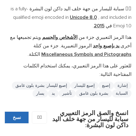
سبابة لليسار من جهة خلف اليد داكن لون البشرة is a fully-
👈🏿
qualified emoji encoded in
Unicode 8.0
, and included in
Emoji 1.0 في
2015
.
هذا الرمز التعبيري جزء من
الأشخاص والجسم
ويتم تجميعها مع
أخرى
يد بإصبع واحد
الرموز التعبيرية. جزء من كتلة
Miscellaneous Symbols and Pictographs
الكتلة.
للعثور على هذا الرمز التعبيري، يمكنك استخدام الكلمات
المفتاحية التالية:
إشارة
إصبع
إصبع لليسار
إصبع لليسار: بشرة بلون غامق
السبابة
بشرة بلون غامق
تأشير
يد
يسار
انسخ والصق الرمز التعبيري
👈🏿
نسخ
سبابة لليسار من جهة خلف اليد
داكن لون البشرة: