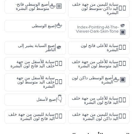
سبابة لليمين من جهة خلف
أصبع الوسطى فاتح-
🖕🏼
👉🏾
اليد داكن-متوسط لون
متوسط لون البشرة
البشرة
🖕
🫵
إصبع الوسطى
Index-Pointing-At-The-
🏿
Viewer-Dark-Skin-Tone
سبابة للأعلى فاتح لون
إصبع السبابة يشير إلى
🫵
☝🏻
البشرة
الناظر
سبابة للأعلى من جهة خلف
سبابة للأسفل من جهة
👇🏻
👆🏽
اليد متوسط لون البشرة
خلف اليد فاتح لون البشرة
أصبع الوسطى داكن لون
سبابة للأسفل من جهة
🖕🏿
👇🏽
البشرة
خلف اليد متوسط لون
البشرة
👇
سبابة للأعلى من جهة خلف
👆🏻
إصبع لأسفل
اليد فاتح لون البشرة
سبابة لليمين من جهة خلف
سبابة لليمين من جهة خلف
👉🏻
👉🏿
اليد داكن لون البشرة
اليد فاتح لون البشرة