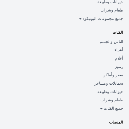
حيوانات وطبيعة
طعام وشراب
جميع مجموعات اليونيكود →
الفئات
الناس والجسم
أشياء
أعلام
رموز
سفر وأماكن
سمايلات ومشاعر
حيوانات وطبيعة
طعام وشراب
جميع الفئات →
المنصات