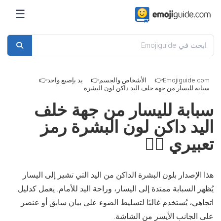
☰
Emojiguide.com
الأشخاص والجسم
يد بإصبع واحد
سبابة لليسار من جهة خلف اليد داكن لون البشرة
سبابة لليسار من جهة خلف
اليد داكن لون البشرة رمز
تعبيري
👈🏿
هذا الإصدار بلون البشرة الداكن من اليد التي تشير إلى اليسار
يُظهر السبابة ممتدة إلى اليسار، وراحة اليد للأمام. يعمل كدليل
اتجاهي، يُستخدم غالبًا لتسليط الضوء على بيان سابق أو عنصر
على الجانب الأيسر من الشاشة.