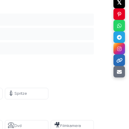
𝕏
💉
Spritze
📀
🎥
Dvd
Filmkamera