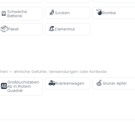
🧦
💣
Schwache
🪫
Socken
Bombe
Batterie
📦
👒
Paket
Damenhut
chen — ähnliche Gefühle, Verwendungen oder Kontexte.
🚑
🍏
Großbuchstaben
Krankenwagen
Grüner Apfel
🆎
Ab In Rotem
Quadrat