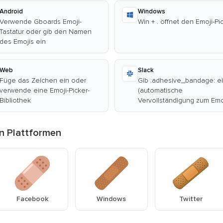
Android
Windows
Verwende Gboards Emoji-
Win + . öffnet den Emoji-Pi
Tastatur oder gib den Namen
des Emojis ein
Web
Slack
Füge das Zeichen ein oder
Gib :adhesive_bandage: e
verwende eine Emoji-Picker-
(automatische
Bibliothek
Vervollständigung zum Emo
en Plattformen
Facebook
Windows
Twitter