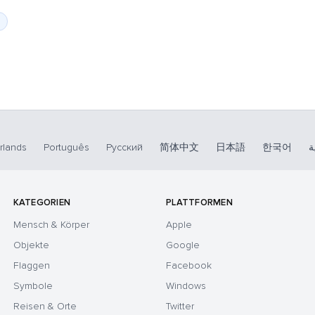
rlands
Português
Русский
简体中文
日本語
한국어
ة
KATEGORIEN
PLATTFORMEN
Mensch & Körper
Apple
Objekte
Google
Flaggen
Facebook
Symbole
Windows
Reisen & Orte
Twitter