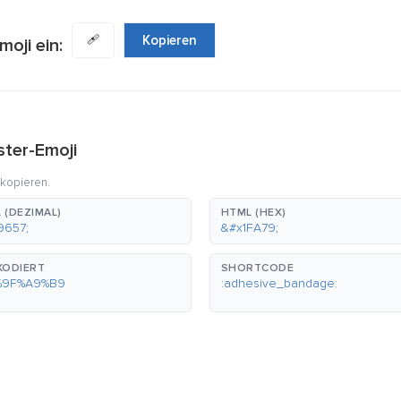
🩹
Kopieren
oji ein:
ster-Emoji
 kopieren.
 (DEZIMAL)
HTML (HEX)
9657;
&#x1FA79;
KODIERT
SHORTCODE
%9F%A9%B9
:adhesive_bandage: