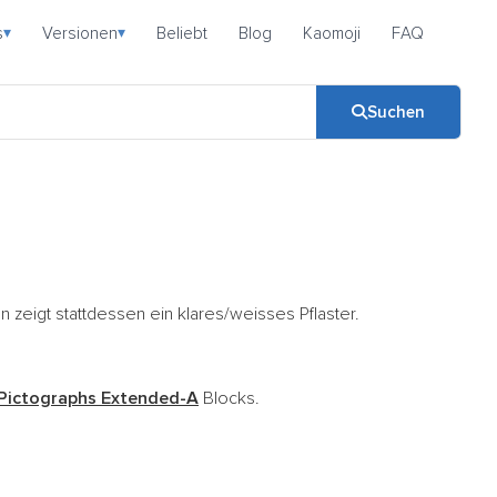
s
Versionen
Beliebt
Blog
Kaomoji
FAQ
▾
▾
Suchen
zeigt stattdessen ein klares/weisses Pflaster.
Pictographs Extended-A
Blocks.