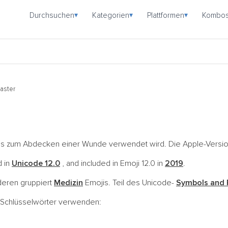
Durchsuchen
Kategorien
Plattformen
Kombo
▾
▾
▾
laster
das zum Abdecken einer Wunde verwendet wird. Die Apple-Version 
d in
Unicode 12.0
, and included in Emoji 12.0 in
2019
.
nderen gruppiert
Medizin
Emojis. Teil des Unicode-
Symbols and 
e Schlüsselwörter verwenden: