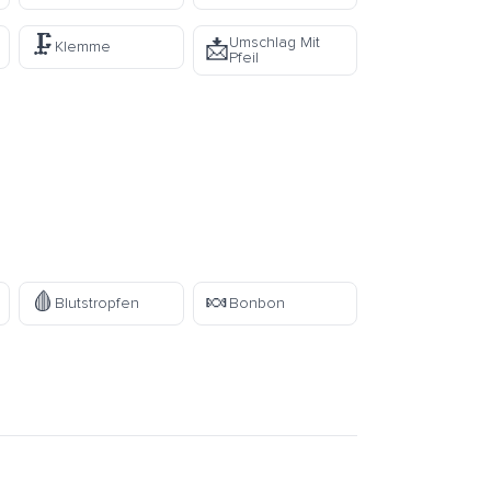
🗜️
Umschlag Mit
📩
Klemme
Pfeil
🩸
🍬
Blutstropfen
Bonbon