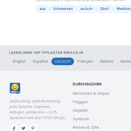
Durchstöbere Emojis unter eng verwandten Themen:
aua
Schmerzen
autsch
Obst
Medizin
LESEN ÜBER HEFTPFLASTER-EMOJIS IN
English
Español
Deutsch
Français
Italiano
Nede
DURCHSUCHEN
Menschen & Körper
Jedes Emoji, jede Bedeutung,
Flaggen
jede Sprache. Kopieren,
Objekte
einfügen, entdecken — in 15
Sprachen und über 3.700 Emojis.
Symbole
Reisen & Orte