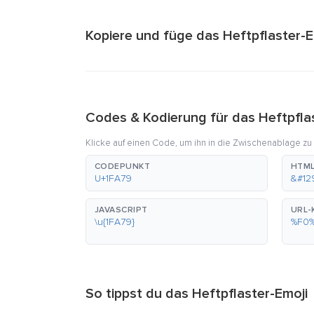
Kopiere und füge das Heftpflaster-Em
Codes & Kodierung für das Heftpfla
Klicke auf einen Code, um ihn in die Zwischenablage zu
CODEPUNKT
HTML
U+1FA79
&#12
JAVASCRIPT
URL-
\u{1FA79}
%F0
So tippst du das Heftpflaster-Emoji