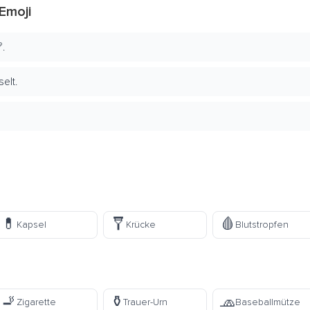
Emoji
.
elt.
💊
🩼
🩸
Kapsel
Krücke
Blutstropfen
🚬
⚱️
🧢
Zigarette
Trauer-Urn
Baseballmütze