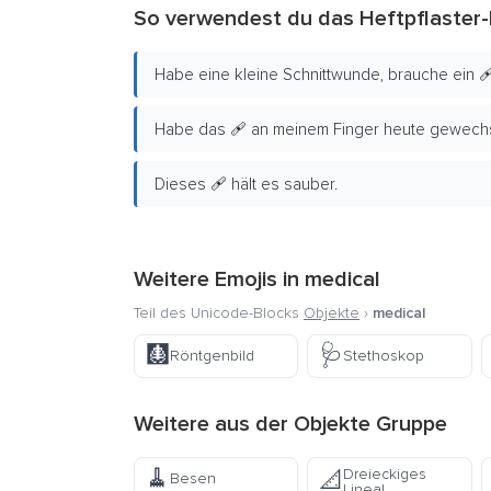
So verwendest du das Heftpflaster-
Habe eine kleine Schnittwunde, brauche ein 
Habe das 🩹 an meinem Finger heute gewechs
Dieses 🩹 hält es sauber.
Weitere Emojis in
medical
Teil des Unicode-Blocks
Objekte
›
medical
🩻
🩺
Röntgenbild
Stethoskop
Weitere aus der
Objekte
Gruppe
🧹
Dreieckiges
📐
Besen
Lineal