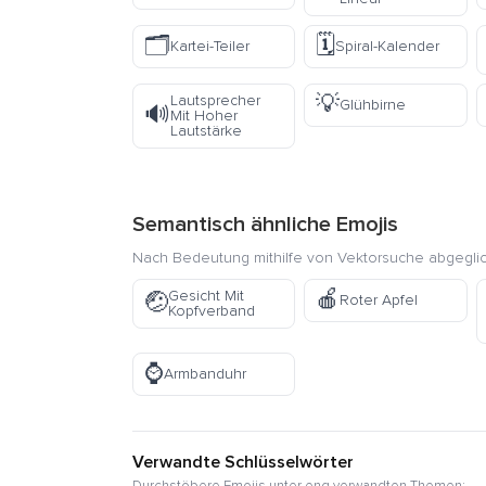
🗂️
🗓️
Kartei-Teiler
Spiral-Kalender
💡
Lautsprecher
Glühbirne
🔊
Mit Hoher
Lautstärke
Semantisch ähnliche Emojis
Nach Bedeutung mithilfe von Vektorsuche abgegli
🍎
Gesicht Mit
🤕
Roter Apfel
Kopfverband
⌚
Armbanduhr
Verwandte Schlüsselwörter