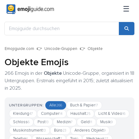
☰
Emojiguide.com
Unicode-Gruppen
Objekte
Objekte Emojis
266 Emojis in der
Objekte
Unicode-Gruppe, organisiert in 18
Untergruppen. Erstmals eingeführt in 2015; zuletzt aktualisiert
in 2025.
Alle
Buch & Papier
UNTERGRUPPEN:
266
17
Kleidung
Computer
Haushalt
Licht & Video
47
14
25
16
Schloss
Post
Medizin
Geld
Musik
6
13
7
11
9
Musikinstrument
Büro
Anderes Objekt
13
23
9
Telefon
Wissenschaft
Ton
Werkzeug
6
7
9
27