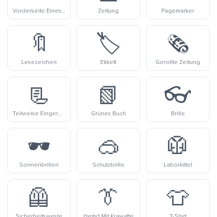
Vorderseite Eines Blattes
Zeitung
Pagemarker
🔖
🏷️
🗞️
Lesezeichen
Etikett
Gerollte Zeitung
📃
📗
👓
Teilweise Eingerolltes Blatt
Grünes Buch
Brille
🕶️
🥽
🥼
Sonnenbrillen
Schutzbrille
Laborkittel
🦺
👔
👕
Sicherheitsweste
Hemd Mit Krawatte
T-Shirt