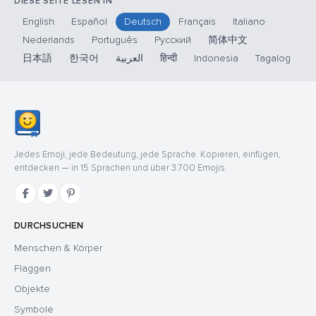
DIESE SEITE LESEN IN
English
Español
Deutsch
Français
Italiano
Nederlands
Português
Русский
简体中文
日本語
한국어
العربية
हिन्दी
Indonesia
Tagalog
Jedes Emoji, jede Bedeutung, jede Sprache. Kopieren, einfügen,
entdecken — in 15 Sprachen und über 3.700 Emojis.
DURCHSUCHEN
Menschen & Körper
Flaggen
Objekte
Symbole