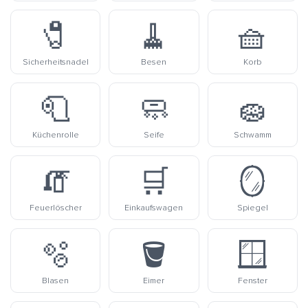
🧷
🧹
🧺
Sicherheitsnadel
Besen
Korb
🧻
🧼
🧽
Küchenrolle
Seife
Schwamm
🧯
🛒
🪞
Feuerlöscher
Einkaufswagen
Spiegel
🫧
🪣
🪟
Blasen
Eimer
Fenster