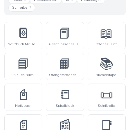
Schreiben
7
📔
📕
📖
Notizbuch Mit Dekorativem Einband
Geschlossenes Buch
Offenes Buch
📘
📙
📚
Blaues Buch
Orangefarbenes Buch
Bücherstapel
📓
📒
📜
Notizbuch
Spiralblock
Schriftrolle
📄
📰
📑