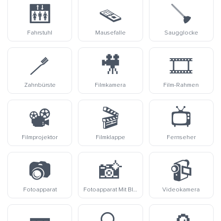
🛗
🪤
🪠
Fahrstuhl
Mausefalle
Saugglocke
🪥
🎥
🎞️
Zahnbürste
Filmkamera
Film-Rahmen
📽️
🎬
📺
Filmprojektor
Filmklappe
Fernseher
📷
📸
📹
Fotoapparat
Fotoapparat Mit Blitz
Videokamera