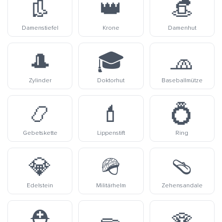
👢
👑
👒
Damenstiefel
Krone
Damenhut
🎩
🎓
🧢
Zylinder
Doktorhut
Baseballmütze
📿
💄
💍
Gebetskette
Lippenstift
Ring
💎
🪖
🩴
Edelstein
Militärhelm
Zehensandale
⛑️
🥿
🪭