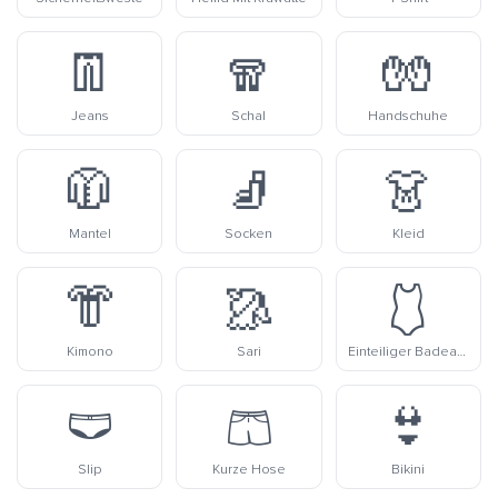
👖
🧣
🧤
Jeans
Schal
Handschuhe
🧥
🧦
👗
Mantel
Socken
Kleid
👘
🥻
🩱
Kimono
Sari
Einteiliger Badeanzug
🩲
🩳
👙
Slip
Kurze Hose
Bikini