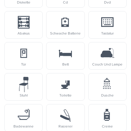
Diskette
Cd
Dvd
🧮
🪫
⌨️
Abakus
Schwache Batterie
Tastatur
🚪
🛏️
🛋️
Tür
Bett
Couch Und Lampe
🪑
🚽
🚿
Stuhl
Toilette
Dusche
🛁
🪒
🧴
Badewanne
Rasierer
Creme