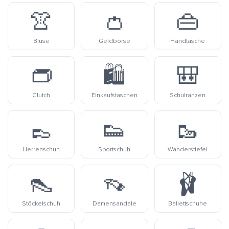
👚
👛
👜
Bluse
Geldbörse
Handtasche
👝
🛍️
🎒
Clutch
Einkaufstaschen
Schulranzen
👞
👟
🥾
Herrenschuh
Sportschuh
Wanderstiefel
👠
👡
🩰
Stöckelschuh
Damensandale
Ballettschuhe