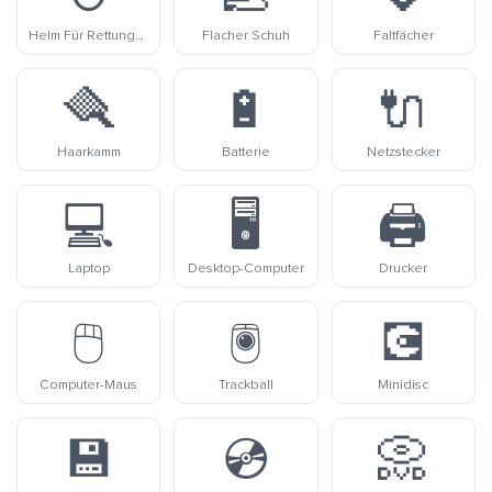
Helm Für Rettungskräfte
Flacher Schuh
Faltfächer
🪮
🔋
🔌
Haarkamm
Batterie
Netzstecker
💻
🖥️
🖨️
Laptop
Desktop-Computer
Drucker
🖱️
🖲️
💽
Computer-Maus
Trackball
Minidisc
💾
💿
📀