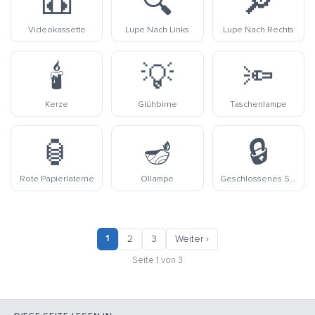
📼
🔍
🔎
Videokassette
Lupe Nach Links
Lupe Nach Rechts
🕯️
💡
🔦
Kerze
Glühbirne
Taschenlampe
🏮
🪔
🔒
Rote Papierlaterne
Öllampe
Geschlossenes Schloss
1
2
3
Weiter ›
Seite 1 von 3