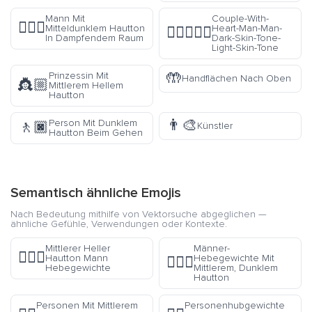
Mann Mit
Couple-With-
🧖🏾‍♂️
Mitteldunklem Hautton
Heart-Man-Man-
👨🏿‍❤️‍👨🏻
In Dampfendem Raum
Dark-Skin-Tone-
Light-Skin-Tone
🤲
Prinzessin Mit
Handflächen Nach Oben
👸🏼
Mittlerem Hellem
Hautton
👨‍🎨
Person Mit Dunklem
🚶🏿
Künstler
Hautton Beim Gehen
Semantisch ähnliche Emojis
Nach Bedeutung mithilfe von Vektorsuche abgeglichen —
ähnliche Gefühle, Verwendungen oder Kontexte.
Mittlerer Heller
Männer-
🏋🏼‍♂️
Hautton Mann
Hebegewichte Mit
🏋🏾‍♂️
Hebegewichte
Mittlerem, Dunklem
Hautton
Personen Mit Mittlerem
Personenhubgewichte