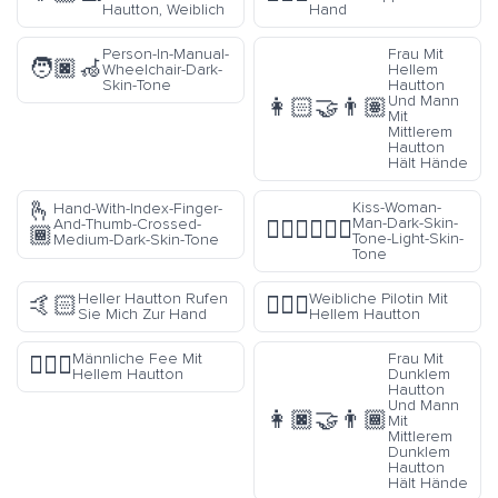
Hautton, Weiblich
Hand
Person-In-Manual-
Frau Mit
🧑🏿‍🦽
Wheelchair-Dark-
Hellem
Skin-Tone
Hautton
Und Mann
👩🏻‍🤝‍👨🏽
Mit
Mittlerem
Hautton
Hält Hände
🫰
Kiss-Woman-
Hand-With-Index-Finger-
Man-Dark-Skin-
And-Thumb-Crossed-
👩🏿‍❤️‍💋‍👨🏻
🏾
Tone-Light-Skin-
Medium-Dark-Skin-Tone
Tone
Heller Hautton Rufen
Weibliche Pilotin Mit
🤙🏻
👩🏻‍✈️
Sie Mich Zur Hand
Hellem Hautton
Männliche Fee Mit
Frau Mit
🧚🏻‍♂️
Hellem Hautton
Dunklem
Hautton
Und Mann
👩🏿‍🤝‍👨🏾
Mit
Mittlerem
Dunklem
Hautton
Hält Hände