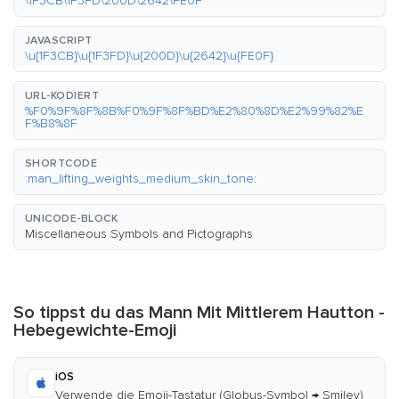
\1F3CB\1F3FD\200D\2642\FE0F
JAVASCRIPT
\u{1F3CB}\u{1F3FD}\u{200D}\u{2642}\u{FE0F}
URL-KODIERT
%F0%9F%8F%8B%F0%9F%8F%BD%E2%80%8D%E2%99%82%E
F%B8%8F
SHORTCODE
:man_lifting_weights_medium_skin_tone:
UNICODE-BLOCK
Miscellaneous Symbols and Pictographs
So tippst du das Mann Mit Mittlerem Hautton -
Hebegewichte-Emoji
iOS
Verwende die Emoji-Tastatur (Globus-Symbol → Smiley)