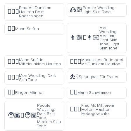
Frau Mit Dunklem
People Wrestling:
🤼🏻
🤸🏿‍♀️
Hautton Beim
Light Skin Tone
Radschlagen
🏄‍♂️
Men
Mann Surfen
Wrestling:
Medium-
👨🏼‍🫯‍👨🏻
Light Skin
Tone, Light
Skin Tone
Mann Surft In
Männliches Ruderboot
🏄🏾‍♂️
🚣🏿‍♂️
Mitteldunklem Hautton
Mit Dunklem Hautton
⛹️‍♀️
Men Wrestling: Dark
🤼🏿‍♂️
Sprungball Für Frauen
Skin Tone
🤼‍♂️
🏊‍♂️
Ringen Männer
Mann Schwimmen
People
Frau Mit Mittlerem
🏋🏼‍♀️
Wrestling:
Hellem Hautton
Dark Skin
Hebegewichte
🧑🏿‍🫯‍🧑🏽
Tone,
Medium Skin
Tone