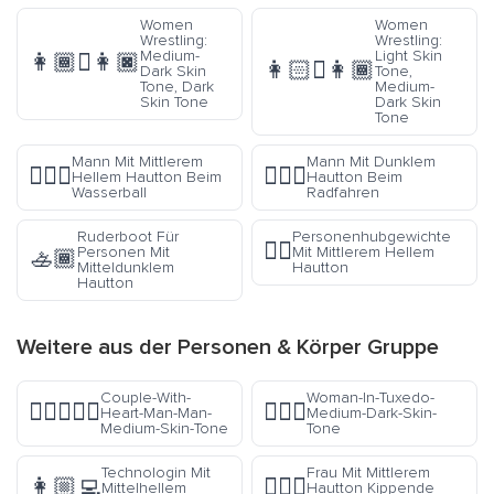
Women
Women
Wrestling:
Wrestling:
Medium-
Light Skin
👩🏾‍🫯‍👩🏿
👩🏻‍🫯‍👩🏾
Dark Skin
Tone,
Tone, Dark
Medium-
Skin Tone
Dark Skin
Tone
Mann Mit Mittlerem
Mann Mit Dunklem
🤽🏼‍♂️
🚴🏿‍♂️
Hellem Hautton Beim
Hautton Beim
Wasserball
Radfahren
Ruderboot Für
Personenhubgewichte
🏋🏼
Personen Mit
Mit Mittlerem Hellem
🚣🏾
Mitteldunklem
Hautton
Hautton
Weitere aus der
Personen & Körper
Gruppe
Couple-With-
Woman-In-Tuxedo-
👨🏽‍❤️‍👨🏽
🤵🏾‍♀️
Heart-Man-Man-
Medium-Dark-Skin-
Medium-Skin-Tone
Tone
Technologin Mit
Frau Mit Mittlerem
👩🏼‍💻
💁🏽‍♀️
Mittelhellem
Hautton Kippende