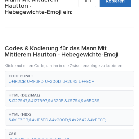
🏋🏽‍♂️
Kopieren
Hautton -
Hebegewichte-Emoji ein:
Codes & Kodierung für das Mann Mit
Mittlerem Hautton - Hebegewichte-Emoji
Klicke auf einen Code, um ihn in die Zwischenablage zu kopieren.
CODEPUNKT
U+1F3CB U+1F3FD U+200D U+2642 U+FE0F
HTML (DEZIMAL)
&#127947;&#127997;&#8205;&#9794;&#65039;
HTML (HEX)
&#x1F3CB;&#x1F3FD;&#x200D;&#x2642;&#xFE0F;
CSS