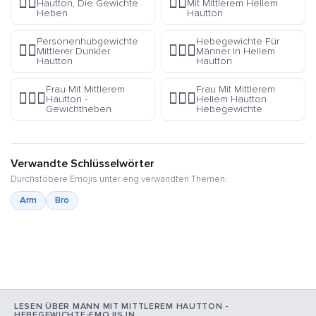
🏋🏽
🏋🏼
Hautton, Die Gewichte
Mit Mittlerem Hellem
Heben
Hautton
Personenhubgewichte
Hebegewichte Für
🏋🏾
🏋🏻‍♂️
Mittlerer Dunkler
Männer In Hellem
Hautton
Hautton
Frau Mit Mittlerem
Frau Mit Mittlerem
🏋🏽‍♀️
🏋🏼‍♀️
Hautton -
Hellem Hautton
Gewichtheben
Hebegewichte
Verwandte Schlüsselwörter
Durchstöbere Emojis unter eng verwandten Themen:
Arm
Bro
LESEN ÜBER MANN MIT MITTLEREM HAUTTON -
HEBEGEWICHTE-EMOJIS IN