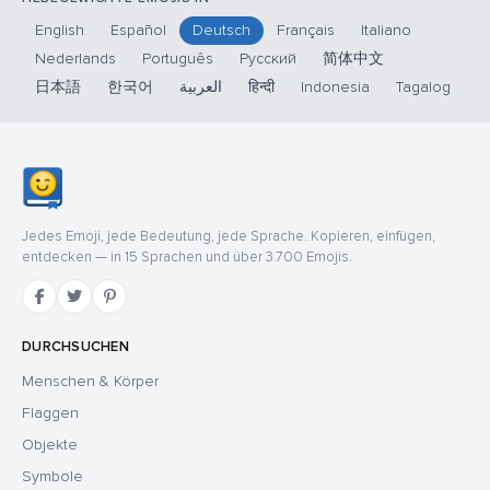
English
Español
Deutsch
Français
Italiano
Nederlands
Português
Русский
简体中文
日本語
한국어
العربية
हिन्दी
Indonesia
Tagalog
Jedes Emoji, jede Bedeutung, jede Sprache. Kopieren, einfügen,
entdecken — in 15 Sprachen und über 3.700 Emojis.
DURCHSUCHEN
Menschen & Körper
Flaggen
Objekte
Symbole