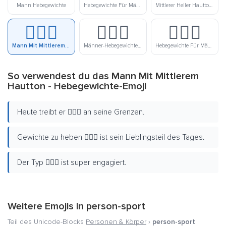
Mann Hebegewichte
Hebegewichte Für Männer In Hellem Hautton
Mittlerer Heller Hautton Mann Hebegewichte
🏋🏽‍♂️
🏋🏾‍♂️
🏋🏿‍♂️
Mann Mit Mittlerem Hautton - Hebegewichte
Männer-Hebegewichte Mit Mittlerem, Dunklem Hautton
Hebegewichte Für Männer Mit Dunklem Hautton
So verwendest du das Mann Mit Mittlerem
Hautton - Hebegewichte-Emoji
Heute treibt er 🏋🏽‍♂️ an seine Grenzen.
Gewichte zu heben 🏋🏽‍♂️ ist sein Lieblingsteil des Tages.
Der Typ 🏋🏽‍♂️ ist super engagiert.
Weitere Emojis in
person-sport
Teil des Unicode-Blocks
Personen & Körper
›
person-sport