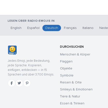
LESEN ÜBER RADIO-EMOJIS IN
English
Español
Deutsch
Français
Italiano
Nede
DURCHSUCHEN
Menschen & Körper
Jedes Emoji, jede Bedeutung,
Flaggen
jede Sprache. Kopieren,
Objekte
einfügen, entdecken — in 15
Sprachen und über 3.700 Emojis.
Symbole
Reisen & Orte
Smileys & Emotionen
Tiere & Natur
Essen & Trinken