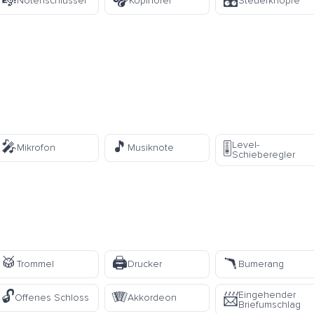
🎼
🎧
🎛️
Notenschlüssel
Kopfhörer
Steuerknöpfe
🎤
🎵
Level-
🎚️
Mikrofon
Musiknote
Schieberegler
🥁
🖨️
🪃
Trommel
Drucker
Bumerang
🔓
🪗
Eingehender
📨
Offenes Schloss
Akkordeon
Briefumschlag