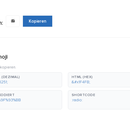
📻
Kopieren
n:
oji
 kopieren.
 (DEZIMAL)
HTML (HEX)
8251;
&#x1F4FB;
KODIERT
SHORTCODE
%9F%93%BB
:radio: