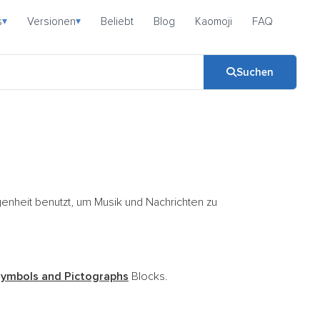
s
Versionen
Beliebt
Blog
Kaomoji
FAQ
▾
▾
Suchen
genheit benutzt, um Musik und Nachrichten zu
Symbols and Pictographs
Blocks.