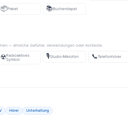
📦
📚
Paket
Bücherstapel
chen — ähnliche Gefühle, Verwendungen oder Kontexte.
🎙️
📞
Radioaktives
☢️
Studio-Mikrofon
Telefonhörer
Symbol
V
Hörer
Unterhaltung