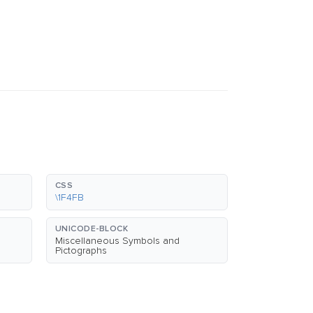
CSS
\1F4FB
UNICODE-BLOCK
Miscellaneous Symbols and
Pictographs