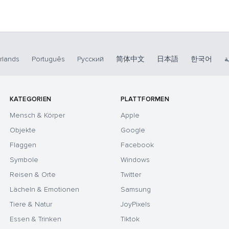
rlands
Português
Русский
简体中文
日本語
한국어
ة
KATEGORIEN
PLATTFORMEN
Mensch & Körper
Apple
Objekte
Google
Flaggen
Facebook
Symbole
Windows
Reisen & Orte
Twitter
Lächeln & Emotionen
Samsung
Tiere & Natur
JoyPixels
Essen & Trinken
Tiktok