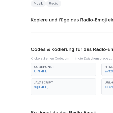
Musik
Radio
Kopiere und füge das Radio-Emoji ei
Codes & Kodierung für das Radio-Em
Klicke auf einen Code, um ihn in die Zwischenablage zu
CODEPUNKT
HTML
U+1F4FB
&#12
JAVASCRIPT
URL-
\u{1F4FB}
%F0
So tippst du das Radio-Emoji