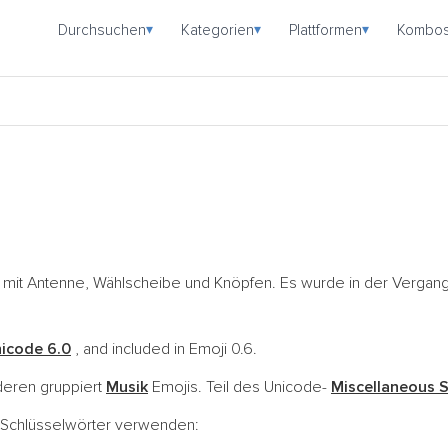
Durchsuchen
Kategorien
Plattformen
Kombo
▾
▾
▾
dio mit Antenne, Wählscheibe und Knöpfen. Es wurde in der Vergan
icode 6.0
, and included in Emoji 0.6.
nderen gruppiert
Musik
Emojis. Teil des Unicode-
Miscellaneous 
e Schlüsselwörter verwenden: