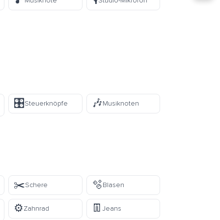
🎵
🎙️
Musiknote
Studio-Mikrofon
🎛️
🎶
Steuerknöpfe
Musiknoten
✂️
🫧
Schere
Blasen
⚙️
👖
Zahnrad
Jeans