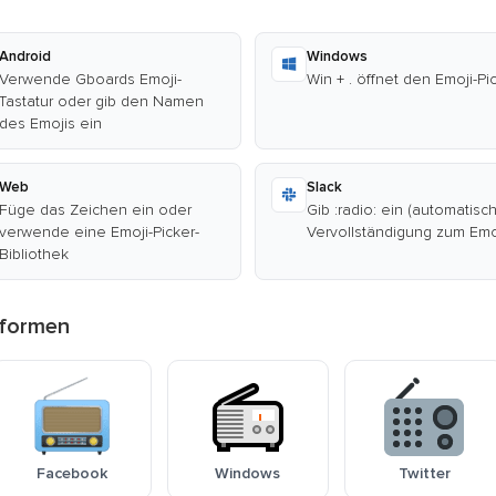
Android
Windows
Verwende Gboards Emoji-
Win + . öffnet den Emoji-Pi
Tastatur oder gib den Namen
des Emojis ein
Web
Slack
Füge das Zeichen ein oder
Gib :radio: ein (automatisc
verwende eine Emoji-Picker-
Vervollständigung zum Emo
Bibliothek
tformen
Facebook
Windows
Twitter