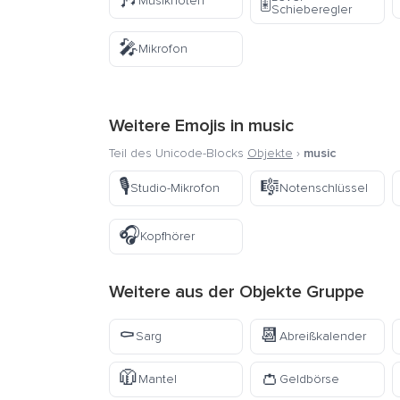
🎶
🎚️
Musiknoten
Schieberegler
🎤
Mikrofon
Weitere Emojis in
music
Teil des Unicode-Blocks
Objekte
›
music
🎙️
🎼
Studio-Mikrofon
Notenschlüssel
🎧
Kopfhörer
Weitere aus der
Objekte
Gruppe
⚰️
📆
Sarg
Abreißkalender
🧥
👛
Mantel
Geldbörse