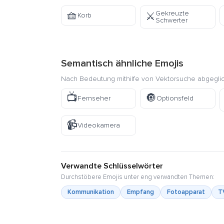
🧺
Gekreuzte
⚔️
Korb
Schwerter
Semantisch ähnliche Emojis
Nach Bedeutung mithilfe von Vektorsuche abgegli
📺
🔘
Fernseher
Optionsfeld
📹
Videokamera
Verwandte Schlüsselwörter
Durchstöbere Emojis unter eng verwandten Themen:
Kommunikation
Empfang
Fotoapparat
T