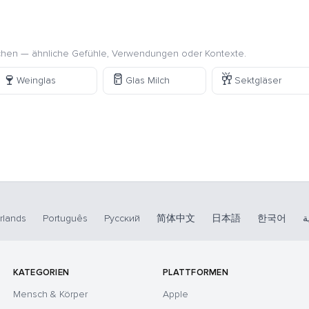
chen — ähnliche Gefühle, Verwendungen oder Kontexte.
🍷
🥛
🥂
Weinglas
Glas Milch
Sektgläser
rlands
Português
Русский
简体中文
日本語
한국어
ة
KATEGORIEN
PLATTFORMEN
Mensch & Körper
Apple