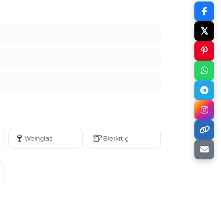
𝕏
🍷
🍺
Weinglas
Bierkrug