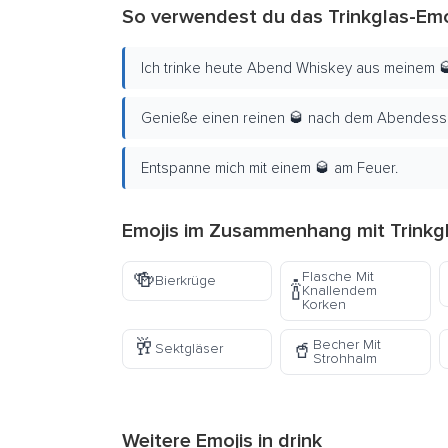
So verwendest du das Trinkglas-Emo
Ich trinke heute Abend Whiskey aus meinem 
Genieße einen reinen 🥃 nach dem Abendess
Entspanne mich mit einem 🥃 am Feuer.
Emojis im Zusammenhang mit Trinkgl
🍻
Flasche Mit
Bierkrüge
🍾
Knallendem
Korken
🥂
Becher Mit
🥤
Sektgläser
Strohhalm
Weitere Emojis in
drink