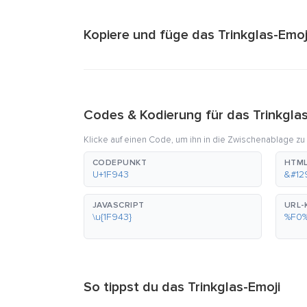
Kopiere und füge das Trinkglas-Emoji
Codes & Kodierung für das Trinkgla
Klicke auf einen Code, um ihn in die Zwischenablage zu
CODEPUNKT
HTML
U+1F943
&#12
JAVASCRIPT
URL-
\u{1F943}
%F0
So tippst du das Trinkglas-Emoji