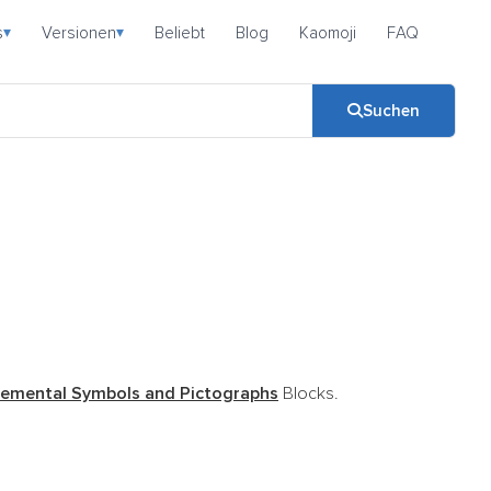
s
Versionen
Beliebt
Blog
Kaomoji
FAQ
▾
▾
Suchen
emental Symbols and Pictographs
Blocks.