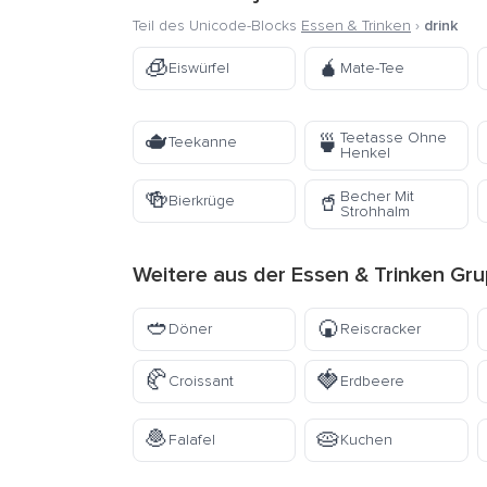
Teil des Unicode-Blocks
Essen & Trinken
›
drink
🧊
🧉
Eiswürfel
Mate-Tee
🫖
Teetasse Ohne
🍵
Teekanne
Henkel
🍻
Becher Mit
🥤
Bierkrüge
Strohhalm
Weitere aus der
Essen & Trinken
Gru
🥙
🍘
Döner
Reiscracker
🥐
🍓
Croissant
Erdbeere
🧆
🥧
Falafel
Kuchen