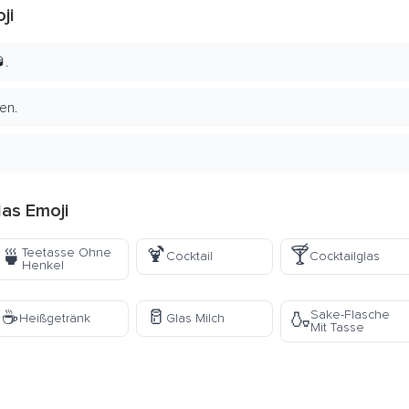
ji
.
en.
as Emoji
🍹
🍸
Teetasse Ohne
🍵
Cocktail
Cocktailglas
Henkel
☕
🥛
Sake-Flasche
🍶
Heißgetränk
Glas Milch
Mit Tasse