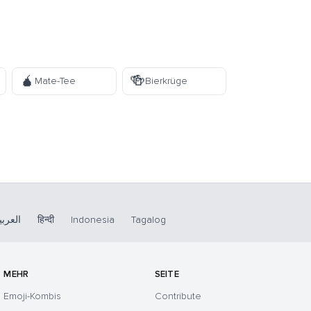
🧉
🍻
Mate-Tee
Bierkrüge
العربي
हिन्दी
Indonesia
Tagalog
MEHR
SEITE
Emoji-Kombis
Contribute