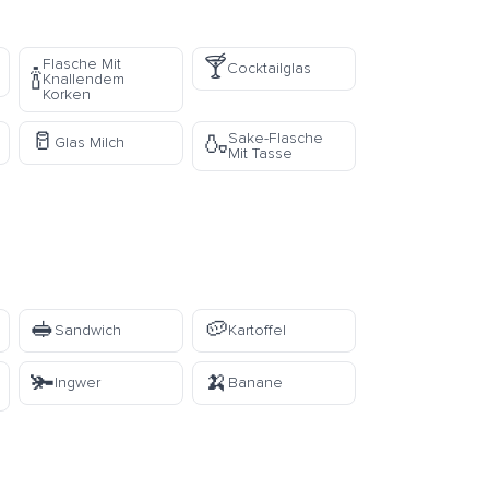
🍸
Flasche Mit
Cocktailglas
🍾
Knallendem
Korken
🥛
Sake-Flasche
🍶
Glas Milch
Mit Tasse
🥪
🥔
Sandwich
Kartoffel
🫚
🍌
Ingwer
Banane