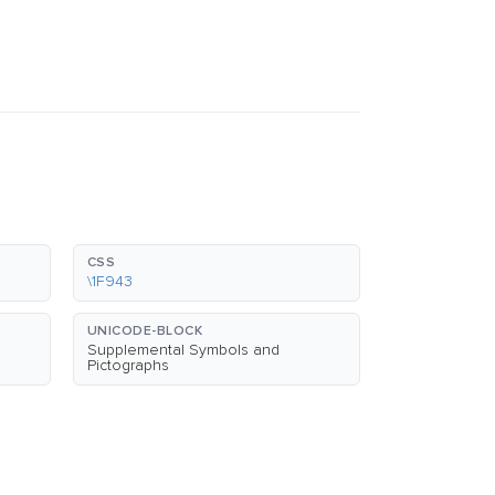
CSS
\1F943
UNICODE-BLOCK
Supplemental Symbols and
Pictographs