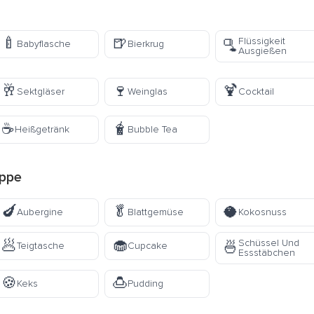
🍼
🍺
Flüssigkeit
🫗
Babyflasche
Bierkrug
Ausgießen
🥂
🍷
🍹
Sektgläser
Weinglas
Cocktail
☕
🧋
Heißgetränk
Bubble Tea
ppe
🍆
🥬
🥥
Aubergine
Blattgemüse
Kokosnuss
🥟
🧁
Schüssel Und
🍜
Teigtasche
Cupcake
Essstäbchen
🍪
🍮
Keks
Pudding