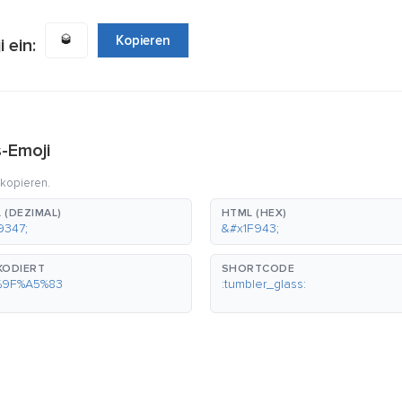
🥃
Kopieren
 ein:
s-Emoji
 kopieren.
 (DEZIMAL)
HTML (HEX)
9347;
&#x1F943;
KODIERT
SHORTCODE
%9F%A5%83
:tumbler_glass: