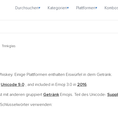
Durchsuchen
Kategorien
Plattformen
Kombo
▾
▾
▾
Trinkglas
hiskey. Einige Plattformen enthalten Eiswürfel in dem Getränk.
n
Unicode 9.0
, and included in Emoji 3.0 in
2016
.
st mit anderen gruppiert
Getränk
Emojis. Teil des Unicode-
Suppl
e Schlüsselwörter verwenden: