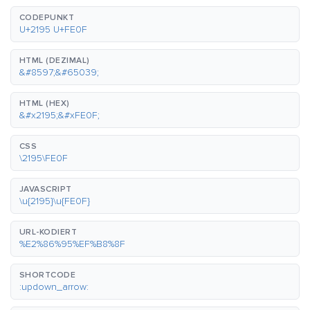
CODEPUNKT
U+2195 U+FE0F
HTML (DEZIMAL)
&#8597;&#65039;
HTML (HEX)
&#x2195;&#xFE0F;
CSS
\2195\FE0F
JAVASCRIPT
\u{2195}\u{FE0F}
URL-KODIERT
%E2%86%95%EF%B8%8F
SHORTCODE
:updown_arrow: