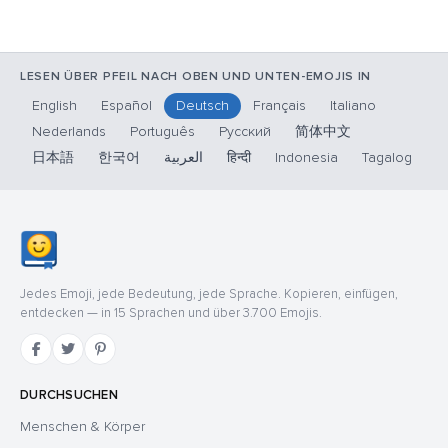
LESEN ÜBER PFEIL NACH OBEN UND UNTEN-EMOJIS IN
English
Español
Deutsch
Français
Italiano
Nederlands
Português
Русский
简体中文
日本語
한국어
العربية
हिन्दी
Indonesia
Tagalog
Jedes Emoji, jede Bedeutung, jede Sprache. Kopieren, einfügen,
entdecken — in 15 Sprachen und über 3.700 Emojis.
DURCHSUCHEN
Menschen & Körper