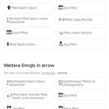
⬆️
🔚
Pfeil Nach Oben
End-Pfeil
↔️
Rechter Pfeil Nach Unten
⤵️
Pfeil Links-Rechts
Gekrümmt
🔜
↘️
Soon-Pfeil
Pfeil Unten Rechts
⬇️
🔝
Pfeil Nach Unten
Top-Pfeil
Weitere Emojis in
arrow
Teil des Unicode-Blocks
Symbole
›
arrow
Rechtspfeil Nach Oben
Kreisförmige Pfeile Im
⤴️
🔃
Gekrümmt
Uhrzeigersinn
🔚
Pfeil Nach Rechts Pfeil
↩️
End-Pfeil
Nach Links Krümmen
🔛
🔙
On!-Pfeil
Back-Pfeil