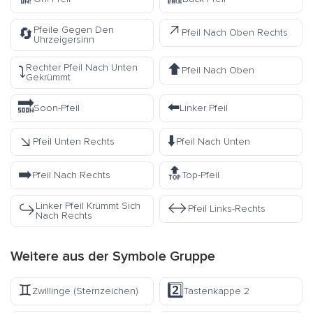
↗️
Pfeile Gegen Den
🔄
Pfeil Nach Oben Rechts
Uhrzeigersinn
⬆️
Rechter Pfeil Nach Unten
⤵️
Pfeil Nach Oben
Gekrümmt
🔜
⬅️
Soon-Pfeil
Linker Pfeil
↘️
⬇️
Pfeil Unten Rechts
Pfeil Nach Unten
➡️
🔝
Pfeil Nach Rechts
Top-Pfeil
↔️
Linker Pfeil Krümmt Sich
↪️
Pfeil Links-Rechts
Nach Rechts
Weitere aus der
Symbole
Gruppe
♊
2️⃣
Zwillinge (Sternzeichen)
Tastenkappe 2