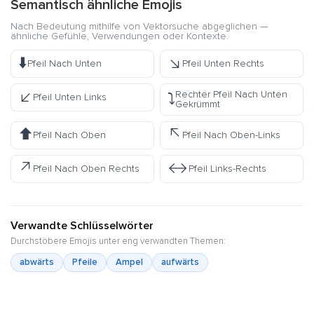
Semantisch ähnliche Emojis
Nach Bedeutung mithilfe von Vektorsuche abgeglichen —
ähnliche Gefühle, Verwendungen oder Kontexte.
⬇️
↘️
Pfeil Nach Unten
Pfeil Unten Rechts
↙️
Rechter Pfeil Nach Unten
⤵️
Pfeil Unten Links
Gekrümmt
⬆️
↖️
Pfeil Nach Oben
Pfeil Nach Oben-Links
↗️
↔️
Pfeil Nach Oben Rechts
Pfeil Links-Rechts
Verwandte Schlüsselwörter
Durchstöbere Emojis unter eng verwandten Themen:
abwärts
Pfeile
Ampel
aufwärts