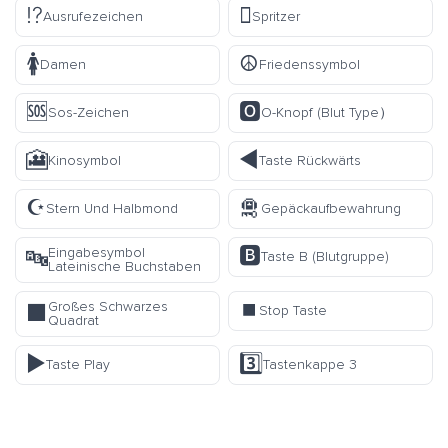
⁉️
🫟
Ausrufezeichen
Spritzer
🚺
☮️
Damen
Friedenssymbol
🆘
🅾️
Sos-Zeichen
O-Knopf (Blut Type）
🎦
◀️
Kinosymbol
Taste Rückwärts
☪️
🛅
Stern Und Halbmond
Gepäckaufbewahrung
🅱️
Eingabesymbol
🔤
Taste B (Blutgruppe)
Lateinische Buchstaben
⏹️
Großes Schwarzes
⬛
Stop Taste
Quadrat
▶️
3️⃣
Taste Play
Tastenkappe 3