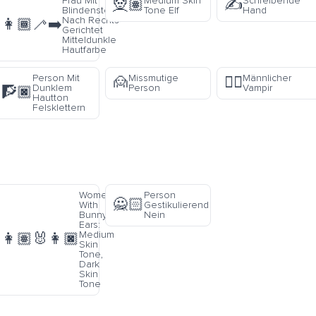
Frau Mit
Medium Skin
Schreibende
🧝🏽
✍️
Blindenstock
Tone Elf
Hand
Nach Rechts
👩🏾‍🦯‍➡️
Gerichtet
Mitteldunkle
Hautfarbe
Person Mit
Missmutige
Männlicher
🙍
🧛‍♂️
Dunklem
Person
Vampir
🧗🏿
Hautton
Felsklettern
Women
Person
🙅🏻
With
Gestikulierend
Bunny
Nein
Ears:
Medium
👩🏽‍🐰‍👩🏿
Skin
Tone,
Dark
Skin
Tone