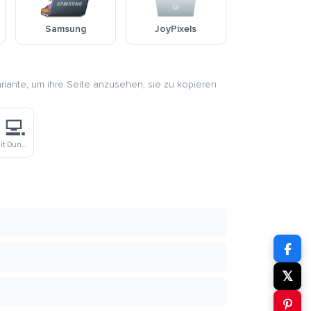
Samsung
JoyPixels
ariante, um ihre Seite anzusehen, sie zu kopieren
‍💻
Technologin Mit Dunklem Hautton
𝕏