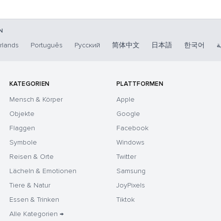
N
rlands
Português
Русский
简体中文
日本語
한국어
ة
KATEGORIEN
PLATTFORMEN
Mensch & Körper
Apple
Objekte
Google
Flaggen
Facebook
Symbole
Windows
Reisen & Orte
Twitter
Lächeln & Emotionen
Samsung
Tiere & Natur
JoyPixels
Essen & Trinken
Tiktok
Alle Kategorien →