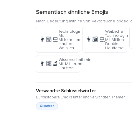
Semantisch ähnliche Emojis
Nach Bedeutung mithilfe von Vektorsuche abgegli
Technologin
Weibliche
Mit
Technologin
👩🏼‍💻
👩🏾‍💻
Mittelhellem
Mit Mittlerer
Hautton,
Dunkler
Weiblich
Hautfarbe
Wissenschaftlerin
👩🏽‍🔬
Mit Mittlerem
Hautton
Verwandte Schlüsselwörter
Durchstöbere Emojis unter eng verwandten Themen:
Quadrat