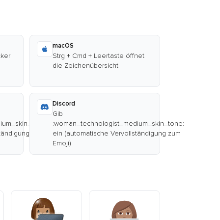
macOS
cker
Strg + Cmd + Leertaste öffnet
die Zeichenübersicht
Discord
Gib
ium_skin_tone:
:woman_technologist_medium_skin_tone:
ständigung zum
ein (automatische Vervollständigung zum
Emoji)