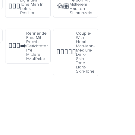
Light Skin
Person Mit
Tone Man In
Mittlerem
🧘🏻‍♂️
🙍🏽
Lotus
Hautton
Position
Stirnrunzeln
Rennende
Couple-
Frau Mit
With-
Rechts
Heart-
🏃🏽‍♀️‍➡️
Gerichteter
Man-Man-
Pfeil:
Medium-
👨🏾‍❤️‍👨🏻
Mittlere
Dark-
Hautfarbe
Skin-
Tone-
Light-
Skin-Tone