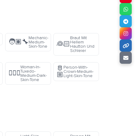
Mechanic-
Braut Mit
🧑🏽‍🔧
Medium-
Hellem
👰🏻
Skin-Tone
Hautton Und
Schleier
🫅
Woman-In-
Person-With-
Tuxedo-
Crown-Medium-
🤵🏾‍♀️
🏼
Medium-Dark-
Light-Skin-Tone
Skin-Tone