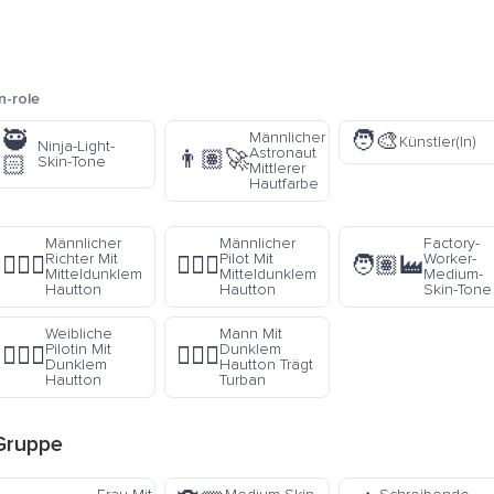
n-role
🥷
🧑‍🎨
Männlicher
Künstler(In)
Ninja-Light-
ter
Astronaut
👨🏽‍🚀
🏻
Skin-Tone
Mittlerer
Hautfarbe
Männlicher
Männlicher
Factory-
Richter Mit
Pilot Mit
Worker-
👨🏾‍⚖️
👨🏾‍✈️
🧑🏽‍🏭
Mitteldunklem
Mitteldunklem
Medium-
Hautton
Hautton
Skin-Tone
Weibliche
Mann Mit
Pilotin Mit
Dunklem
👩🏿‍✈️
👳🏿‍♂️
Dunklem
Hautton Trägt
Hautton
Turban
ruppe