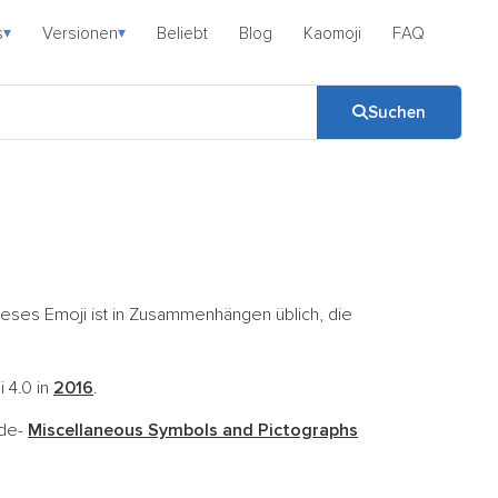
s
Versionen
Beliebt
Blog
Kaomoji
FAQ
▾
▾
Suchen
. Dieses Emoji ist in Zusammenhängen üblich, die
i 4.0 in
2016
.
ode-
Miscellaneous Symbols and Pictographs