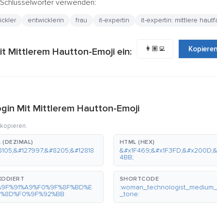
e Schlüsselwörter verwenden:
ickler
entwicklerin
frau
it-expertin
it-expertin: mittlere haut
👩🏽‍💻
Kopiere
t Mittlerem Hautton-Emoji ein:
gin Mit Mittlerem Hautton-Emoji
 kopieren.
 (DEZIMAL)
HTML (HEX)
8105;&#127997;&#8205;&#12818
&#x1F469;&#x1F3FD;&#x200D;&
4BB;
KODIERT
SHORTCODE
%9F%91%A9%F0%9F%8F%BD%E
:woman_technologist_medium_
0%8D%F0%9F%92%BB
_tone: