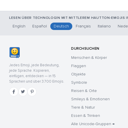
LESEN ÜBER TECHNOLOGIN MIT MITTLEREM HAUTTON-EMOJIS I
English
Español
Deutsch
Français
Italiano
Nede
DURCHSUCHEN
Menschen & Körper
Jedes Emoji, jede Bedeutung,
Flaggen
jede Sprache. Kopieren,
Objekte
einfügen, entdecken — in 15
Sprachen und über 3.700 Emojis.
Symbole
Reisen & Orte
Smileys & Emotionen
Tiere & Natur
Essen & Trinken
Alle Unicode-Gruppen →