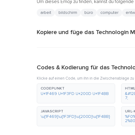
Um dieses Emoji zu finden, kannst du folgend
arbeit
bildschirm
büro
computer
entw
Kopiere und füge das Technologin Mi
Codes & Kodierung für das Technolo
Klicke auf einen Code, um ihn in die Zwischenablage zu
CODEPUNKT
HTML
U+1F469 U+1F3FD U+200D U+1F4BB
&#12
7;
JAVASCRIPT
URL-
\u{1F469}\u{1F3FD}\u{200D}\u{1F4BB}
%F0
2%8