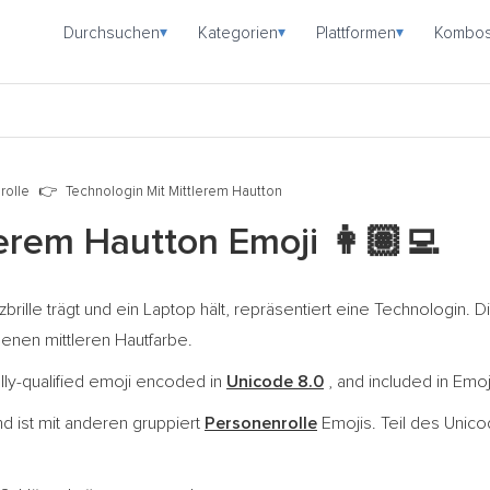
Durchsuchen
Kategorien
Plattformen
Kombo
▾
▾
▾
rolle
Technologin Mit Mittlerem Hautton
lerem Hautton Emoji
👩🏽‍💻
tzbrille trägt und ein Laptop hält, repräsentiert eine Technologin
enen mittleren Hautfarbe.
ully-qualified emoji encoded in
Unicode 8.0
, and included in Emoj
d ist mit anderen gruppiert
Personenrolle
Emojis. Teil des Unic