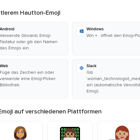
ttlerem Hautton-Emoji
Android
Windows
Verwende Gboards Emoji-
Win + . öffnet den Emoji-Pi
Tastatur oder gib den Namen
des Emojis ein
Web
Slack
Füge das Zeichen ein oder
Gib
verwende eine Emoji-Picker-
:woman_technologist_med
Bibliothek
ein (automatische Vervoll
Emoji)
Emoji auf verschiedenen Plattformen