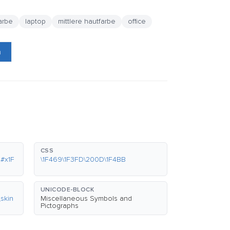
farbe
laptop
mittlere hautfarbe
office
n
CSS
#x1F
\1F469\1F3FD\200D\1F4BB
UNICODE-BLOCK
skin
Miscellaneous Symbols and
Pictographs