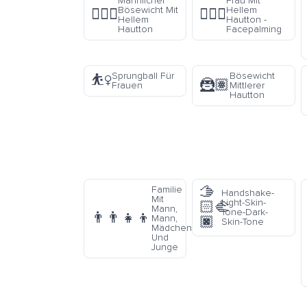
Männlicher
Frau Mit
Bösewicht Mit
Hellem
🦹🏻‍♂️
🤦🏻‍♀️
Hellem
Hautton -
Hautton
Facepalming
Sprungball Für
Bösewicht
⛹️‍♀️
🦹🏽
Frauen
Mittlerer
Hautton
🫱
Familie
Handshake-
Mit
Light-Skin-
🏻‍🫲
Mann,
Tone-Dark-
👨‍👨‍👧‍👦
Mann,
🏿
Skin-Tone
Mädchen
Und
Junge