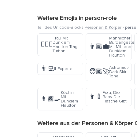
Weitere Emojis in
person-role
Teil des Unicode-Blocks
Personen & Körper
›
perso
Frau Mit
Männlicher
Dunklem
Büroangestell
👳🏿‍♀️
👨🏾‍💼
Hautton Trägt
Mit Mittlerem
Turban
Dunklem
Hautton
👨‍💻
Astronaut-
It-Experte
🧑🏿‍🚀
Dark-Skin-
Tone
Köchin
Frau, Die
👩‍🍼
Mit
Baby Die
👩🏿‍🍳
Dunklem
Flasche Gibt
Hautton
Weitere aus der
Personen & Körper
G