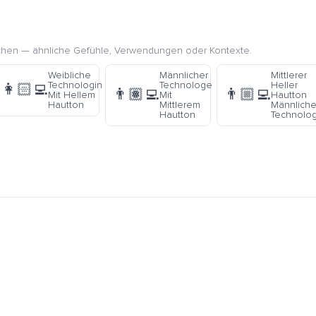
chen — ähnliche Gefühle, Verwendungen oder Kontexte.
Weibliche
Männlicher
Mittlerer
Technologin
Technologe
Heller
👩🏻‍💻
👨🏽‍💻
👨🏼‍💻
Mit Hellem
Mit
Hautton
Hautton
Mittlerem
Männliche
Hautton
Technolo