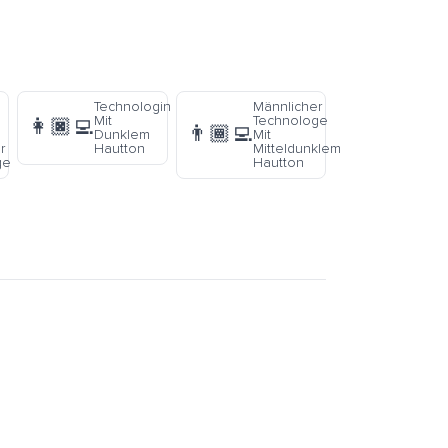
Technologin
Männlicher
Mit
Technologe
👩🏿‍💻
👨🏾‍💻
Dunklem
Mit
r
Hautton
Mitteldunklem
ge
Hautton