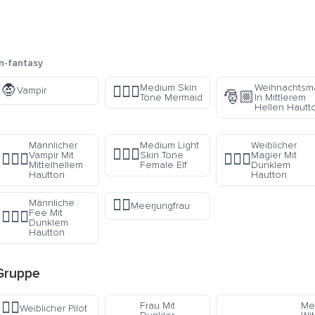
n-fantasy
🧛
Medium Skin
Weihnachtsm
🧜🏽‍♀️
Vampir
🎅🏼
Tone Mermaid
In Mittlerem
Hellen Hautt
Männlicher
Medium Light
Weiblicher
🧝🏼‍♀️
Vampir Mit
Skin Tone
Magier Mit
🧛🏼‍♂️
🧙🏿‍♀️
Mittelhellem
Female Elf
Dunklem
Hautton
Hautton
🧜‍♀️
Männliche
Meerjungfrau
Fee Mit
🧚🏿‍♂️
Dunklem
Hautton
ruppe
👩‍✈️
r
Frau Mit
Me
Weiblicher Pilot