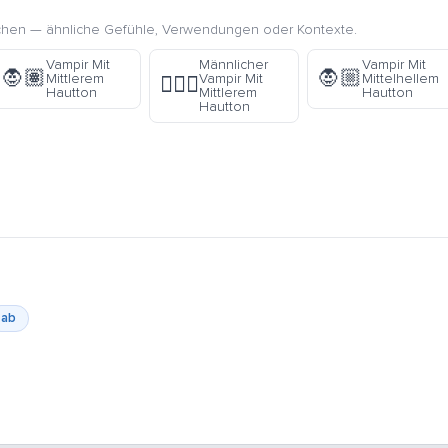
chen — ähnliche Gefühle, Verwendungen oder Kontexte.
Vampir Mit
Männlicher
Vampir Mit
🧛🏽
🧛🏼
Mittlerem
Vampir Mit
Mittelhellem
🧛🏽‍♂️
Hautton
Mittlerem
Hautton
Hautton
ab