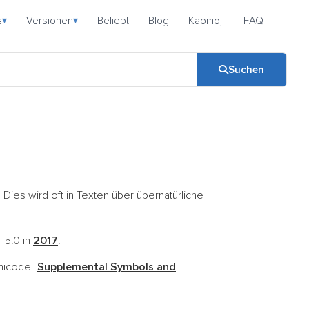
s
Versionen
Beliebt
Blog
Kaomoji
FAQ
▾
▾
Suchen
Dies wird oft in Texten über übernatürliche
i 5.0 in
2017
.
Unicode-
Supplemental Symbols and