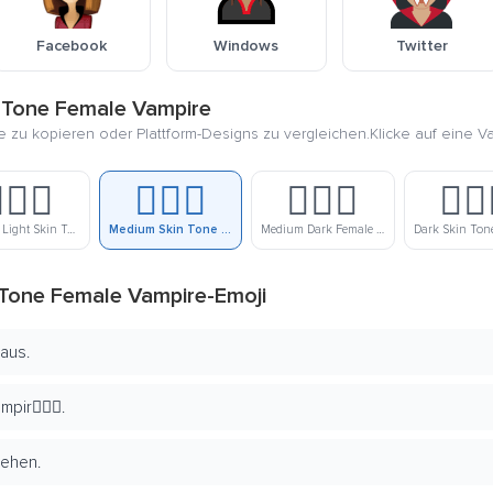
Facebook
Windows
Twitter
 Tone Female Vampire
ie zu kopieren oder Plattform-Designs zu vergleichen.Klicke auf eine V
🏼‍♀️
🧛🏽‍♀️
🧛🏾‍♀️
🧛🏿‍
Medium Light Skin Tone Female Vampire
Medium Skin Tone Female Vampire
Medium Dark Female Vampire
Tone Female Vampire-Emoji
 aus.
ir🧛🏽‍♀️.
sehen.