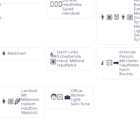
Dunkler
Wi
🤾🏿‍♀️
n
Hautfarbe
Bu
Spielt
Ear
Handball
Me
👨🏽‍🐰‍👨🏼
n
Sk
r
To
Me
Lig
Sk
To
👧
Nach Links
Kniende
Mädchen
🫷
Schiebende
Person
🏽
Hand: Mittlere
Mit Heller
🧎🏻‍➡️
Hautfarbe
Hautfarbe
Nach
Rechts
Landwirt
Office-
Mit
Worker-
🧑🏻‍💼
Mittlerem
Light-
👩🏼‍🌾
Hellem
Skin-Tone
Hautton,
Weiblich