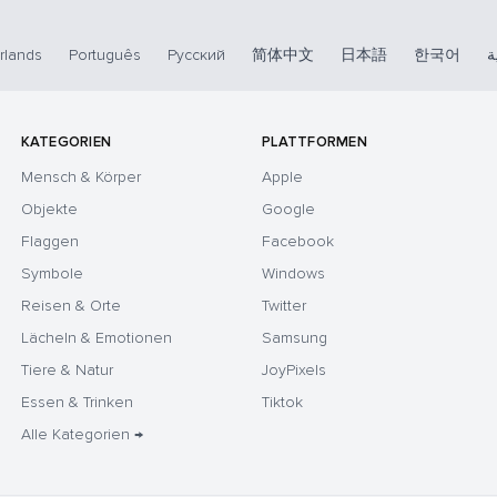
rlands
Português
Русский
简体中文
日本語
한국어
ة
KATEGORIEN
PLATTFORMEN
Mensch & Körper
Apple
Objekte
Google
Flaggen
Facebook
Symbole
Windows
Reisen & Orte
Twitter
Lächeln & Emotionen
Samsung
Tiere & Natur
JoyPixels
Essen & Trinken
Tiktok
Alle Kategorien →