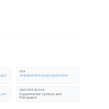
CSS
&#x2
\1F9DB\1F3FD\200D\2640\FE0F
UNICODE-BLOCK
_ton
Supplemental Symbols and
Pictographs