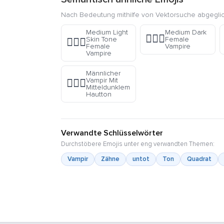
Nach Bedeutung mithilfe von Vektorsuche abgegli
Medium Light
Medium Dark
🧛🏾‍♀️
Skin Tone
Female
🧛🏼‍♀️
Female
Vampire
Vampire
Männlicher
Vampir Mit
🧛🏾‍♂️
Mitteldunklem
Hautton
Verwandte Schlüsselwörter
Durchstöbere Emojis unter eng verwandten Themen:
Vampir
Zähne
untot
Ton
Quadrat