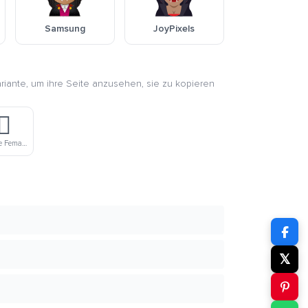
Samsung
JoyPixels
ariante, um ihre Seite anzusehen, sie zu kopieren
♀️
Dark Skin Tone Female Vampire
𝕏