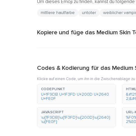
Um dieses Emoji zu finden, kannst du folgend
mittlere hautfarbe
untoter
weiblicher vampi
Kopiere und füge das Medium Skin T
Codes & Kodierung für das Medium 
Klicke auf einen Code, um ihn in die Zwischenablage zu
CODEPUNKT
HTML
U+1F9DB U+1F3FD U+200D U+2640
&#12
U+FE0F
2;&#
JAVASCRIPT
URL-
\u{1F9DB}\u{1F3FD}\u{200D}\u{2640}
%F0
\u{FE0F}
2%8