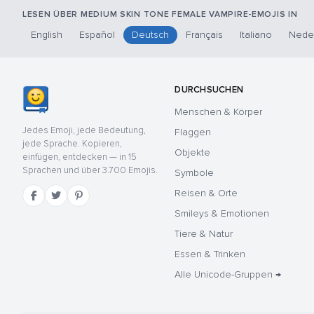
LESEN ÜBER MEDIUM SKIN TONE FEMALE VAMPIRE-EMOJIS IN
English
Español
Deutsch
Français
Italiano
Nede
DURCHSUCHEN
Menschen & Körper
Jedes Emoji, jede Bedeutung,
Flaggen
jede Sprache. Kopieren,
Objekte
einfügen, entdecken — in 15
Sprachen und über 3.700 Emojis.
Symbole
Reisen & Orte
Smileys & Emotionen
Tiere & Natur
Essen & Trinken
Alle Unicode-Gruppen →