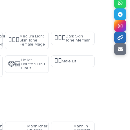
ann
Medium Light
Dark Skin
🧜🏿‍♂️
🧙🏼‍♀️
Skin Tone
Tone Merman
on
Female Mage
🧝‍♂️
Heller
Male Elf
🤶🏻
Hautton Frau
Claus
n
Männlicher
Mann In