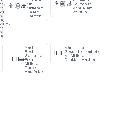
th
Student
Mittlerem
👨🏽‍🦽
nny
Mit
Hautton In
👨🏼‍🎓
s:
Mittlerem
Manuellem
dium
Hellem
Rollstuhl
in
Hautton
ne,
dium-
ht
in
ne
Nach
Männlicher
Rechts
Gesundheitsarbeiter
👨🏾‍⚕️
Gehende
Mit Mittlerem
🚶🏾‍♀️‍➡️
Frau:
Dunklem Hautton
Mittlere
Dunkle
Hautfarbe