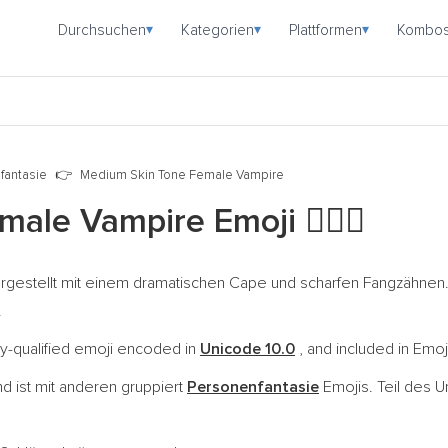
Durchsuchen
Kategorien
Plattformen
Kombo
▾
▾
▾
fantasie
Medium Skin Tone Female Vampire
male Vampire Emoji
🧛🏽‍♀️
dargestellt mit einem dramatischen Cape und scharfen Fangzähnen. 
.
y-qualified emoji encoded in
Unicode 10.0
, and included in Emoj
d ist mit anderen gruppiert
Personenfantasie
Emojis. Teil des 