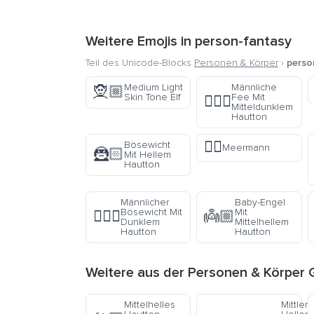
Weitere Emojis in
person-fantasy
Teil des Unicode-Blocks
Personen & Körper
›
perso
Medium Light
Männliche
🧝🏼
Skin Tone Elf
Fee Mit
🧚🏾‍♂️
Mitteldunklem
Hautton
🧜‍♂️
Bösewicht
Meermann
🦹🏻
Mit Hellem
Hautton
Männlicher
Baby-Engel
Bösewicht Mit
Mit
🦹🏿‍♂️
👼🏼
Dunklem
Mittelhellem
Hautton
Hautton
Weitere aus der
Personen & Körper
G
Mittelhelles
Mittlere