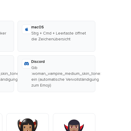
macOS
cker
Strg + Cmd + Leertaste öffnet
die Zeichenübersicht
Discord
Gib
skin_tone:
:woman_vampire_medium_skin_tone:
ständigung
ein (automatische Vervollständigung
zum Emoji)