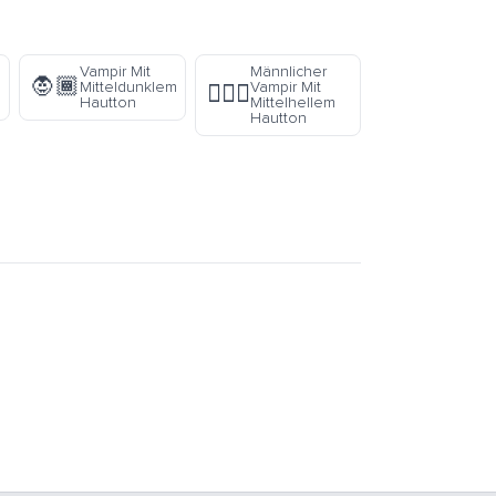
Vampir Mit
Männlicher
🧛🏾
Mitteldunklem
Vampir Mit
🧛🏼‍♂️
Hautton
Mittelhellem
Hautton