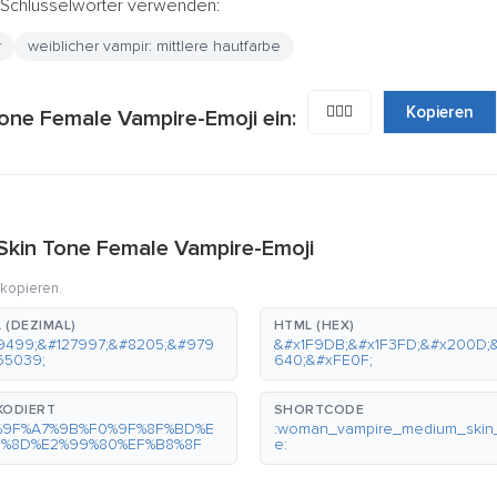
e Schlüsselwörter verwenden:
r
weiblicher vampir: mittlere hautfarbe
🧛🏽‍♀️
Kopieren
one Female Vampire-Emoji ein:
Skin Tone Female Vampire-Emoji
 kopieren.
 (DEZIMAL)
HTML (HEX)
9499;&#127997;&#8205;&#979
&#x1F9DB;&#x1F3FD;&#x200D;
65039;
640;&#xFE0F;
KODIERT
SHORTCODE
%9F%A7%9B%F0%9F%8F%BD%E
:woman_vampire_medium_skin
0%8D%E2%99%80%EF%B8%8F
e: