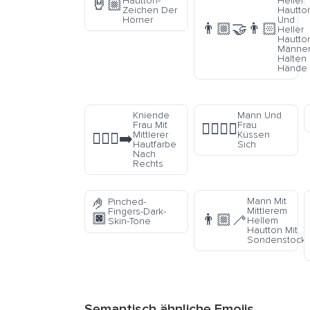
Hautton-
Heller
🤘🏼
Zeichen Der
Hautto
Hörner
Und
👨🏼‍🤝‍👨🏻
Heller
Hautto
Männe
Halten
Hände
Kniende
Mann Und
Frau Mit
Frau
👩‍❤️‍💋‍👨
Mittlerer
Küssen
🧎🏽‍♀️‍➡️
Hautfarbe
Sich
Nach
Rechts
🤌
Mann Mit
Pinched-
Mittlerem
Fingers-Dark-
🏿
👨🏼‍🦯
Hellem
Skin-Tone
Hautton Mit
Sondenstock
Semantisch ähnliche Emojis