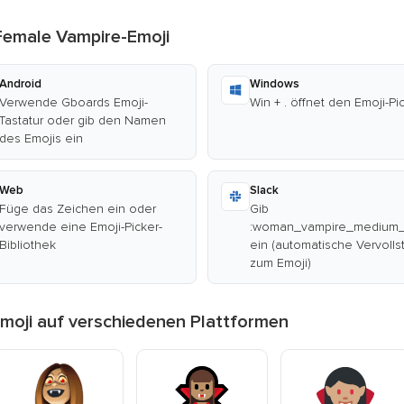
Female Vampire-Emoji
Android
Windows
Verwende Gboards Emoji-
Win + . öffnet den Emoji-Pi
Tastatur oder gib den Namen
des Emojis ein
Web
Slack
Füge das Zeichen ein oder
Gib
verwende eine Emoji-Picker-
:woman_vampire_medium_
Bibliothek
ein (automatische Vervoll
zum Emoji)
moji auf verschiedenen Plattformen