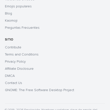
Emojis populares
Blog
Kaomoji
Preguntas Frecuentes
SITIO
Contribute
Terms and Conditions
Privacy Policy
Affiliate Disclosure
DMCA
Contact Us
GNOME: The Free Software Desktop Project
© 2019–2026 Emojiguide. Nombres y palabras clave de emojis del