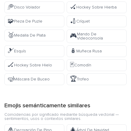
🥏
🏑
Disco Volador
Hockey Sobre Hierba
🧩
🏏
Pieza De Puzle
Críquet
🥈
Mando De
🎮
Medalla De Plata
Videoconsola
🎿
🪆
Esquís
Muñeca Rusa
🏒
🃏
Hockey Sobre Hielo
Comodín
🤿
🏆
Máscara De Buceo
Trofeo
Emojis semánticamente similares
Coincidencias por significado mediante búsqueda vectorial —
sentimientos, usos o contextos similares.
🎍
🎄
Decoración De Pino
Árbol De Navidad