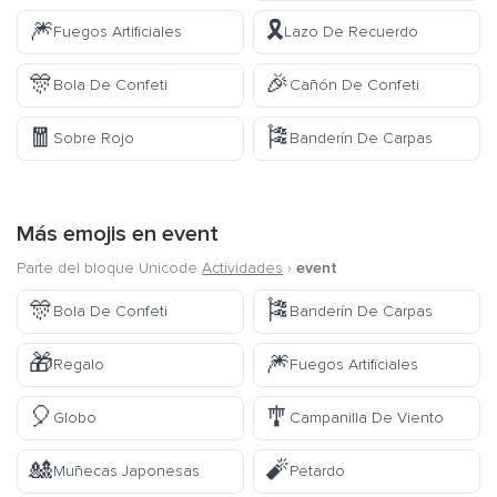
🎆
🎗️
Fuegos Artificiales
Lazo De Recuerdo
🎊
🎉
Bola De Confeti
Cañón De Confeti
🧧
🎏
Sobre Rojo
Banderín De Carpas
Más emojis en
event
Parte del bloque Unicode
Actividades
›
event
🎊
🎏
Bola De Confeti
Banderín De Carpas
🎁
🎆
Regalo
Fuegos Artificiales
🎈
🎐
Globo
Campanilla De Viento
🎎
🧨
Muñecas Japonesas
Petardo