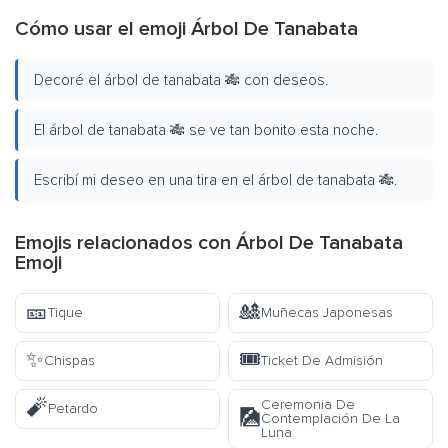
Cómo usar el emoji Árbol De Tanabata
Decoré el árbol de tanabata 🎋 con deseos.
El árbol de tanabata 🎋 se ve tan bonito esta noche.
Escribí mi deseo en una tira en el árbol de tanabata 🎋.
Emojis relacionados con Árbol De Tanabata
Emoji
🎫
🎎
Tique
Muñecas Japonesas
✨
🎟️
Chispas
Ticket De Admisión
🧨
Ceremonia De
Petardo
🎑
Contemplación De La
Luna