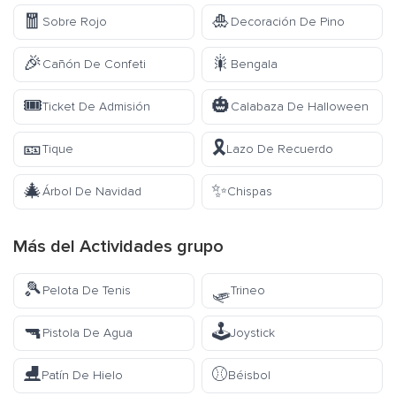
🧧
🎍
Sobre Rojo
Decoración De Pino
🎉
🎇
Cañón De Confeti
Bengala
🎟️
🎃
Ticket De Admisión
Calabaza De Halloween
🎫
🎗️
Tique
Lazo De Recuerdo
🎄
✨
Árbol De Navidad
Chispas
Más del
Actividades
grupo
🎾
🛷
Pelota De Tenis
Trineo
🔫
🕹️
Pistola De Agua
Joystick
⛸️
⚾
Patín De Hielo
Béisbol