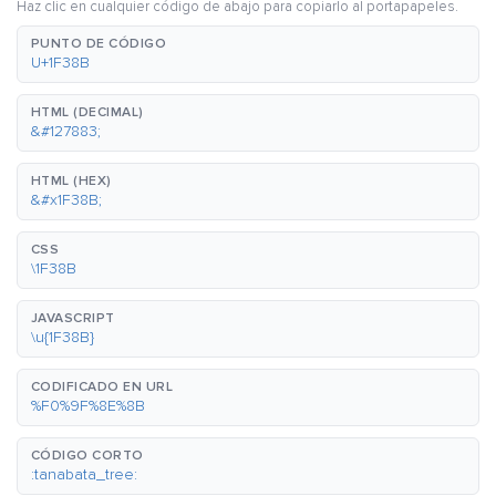
Haz clic en cualquier código de abajo para copiarlo al portapapeles.
PUNTO DE CÓDIGO
U+1F38B
HTML (DECIMAL)
&#127883;
HTML (HEX)
&#x1F38B;
CSS
\1F38B
JAVASCRIPT
\u{1F38B}
CODIFICADO EN URL
%F0%9F%8E%8B
CÓDIGO CORTO
:tanabata_tree: