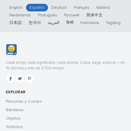
English
Español
Deutsch
Français
Italiano
Nederlands
Português
Русский
简体中文
日本語
한국어
العربية
हिन्दी
Indonesia
Tagalog
Cada emoji, cada significado, cada idioma. Copia, pega, explora — en
15 idiomas y más de 3,700 emojis.
EXPLORAR
Personas y Cuerpo
Banderas
Objetos
Símbolos