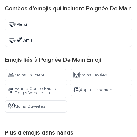
Combos d'emojis qui incluent Poignée De Main
🤝
Merci
🤝💕
Amis
Emojis liés à Poignée De Main Émoji
🙏
🙌
Mains En Prière
Mains Levées
👏
Paume Contre Paume
🤲
Applaudissements
Doigts Vers Le Haut
👐
Mains Ouvertes
Plus d'emojis dans
hands