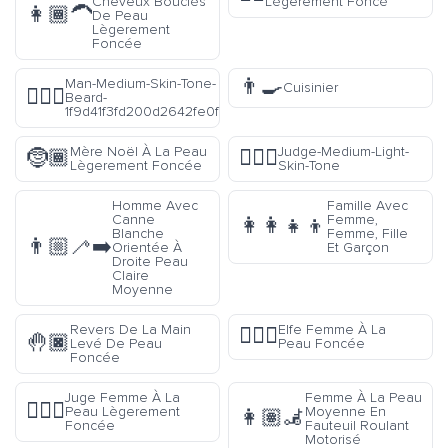
Cheveux Bouclés
Lègerement Foncé
👩🏾‍🦱
De Peau
Lègerement
Foncée
👨‍🍳
Man-Medium-Skin-Tone-
Cuisinier
🧔🏽‍♂️
Beard-
1f9d41f3fd200d2642fe0f
Mère Noël À La Peau
Judge-Medium-Light-
🤶🏾
🧑🏼‍⚖️
Lègerement Foncée
Skin-Tone
Homme Avec
Famille Avec
Canne
Femme,
👩‍👩‍👧‍👦
Blanche
Femme, Fille
👨🏼‍🦯‍➡️
Orientée À
Et Garçon
Droite Peau
Claire
Moyenne
Revers De La Main
Elfe Femme À La
🧝🏿‍♀️
🤚🏿
Levé De Peau
Peau Foncée
Foncée
Juge Femme À La
Femme À La Peau
👩🏽‍⚖️
Peau Lègerement
Moyenne En
👩🏽‍🦼
Foncée
Fauteuil Roulant
Motorisé