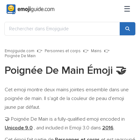
☰
Emojiguide.com
Personnes et corps
Mains
Poignée De Main
Poignée De Main Émoji
🤝
Cet emoji montre deux mains jointes ensemble dans une
poignée de main. Il s'agit de la couleur de peau d'emoji
jaune par défaut.
Poignée De Main is a fully-qualified emoji encoded in
🤝
Unicode 9.0
, and included in Emoji 3.0 dans
2016
.
Cet émoji fait partie de
Personnes et corps
et est regroupé