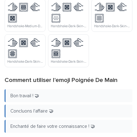
🫱🏾‍🫲
🫱🏿‍🫲
🫱🏿‍🫲
🏿
🏻
🏼
Handshake-Medium-Dark-Skin-Tone-Dark-Skin-Tone
Handshake-Dark-Skin-Tone-Light-Skin-Tone
Handshake-Dark-Skin-Tone-Medium-Light-Skin-Tone
🫱🏿‍🫲
🫱🏿‍🫲
🏽
🏾
Handshake-Dark-Skin-Tone-Medium-Skin-Tone
Handshake-Dark-Skin-Tone-Medium-Dark-Skin-Tone
Comment utiliser l'emoji Poignée De Main
Bon travail ! 🤝
Concluons l'affaire 🤝
Enchanté de faire votre connaissance ! 🤝