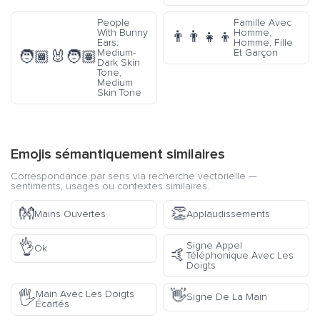
People
Famille Avec
With Bunny
Homme,
👨‍👨‍👧‍👦
Ears:
Homme, Fille
Medium-
Et Garçon
🧑🏾‍🐰‍🧑🏽
Dark Skin
Tone,
Medium
Skin Tone
Emojis sémantiquement similaires
Correspondance par sens via recherche vectorielle —
sentiments, usages ou contextes similaires.
👐
👏
Mains Ouvertes
Applaudissements
👌
Signe Appel
Ok
🤙
Téléphonique Avec Les
Doigts
👋
Main Avec Les Doigts
🖐️
Signe De La Main
Écartés