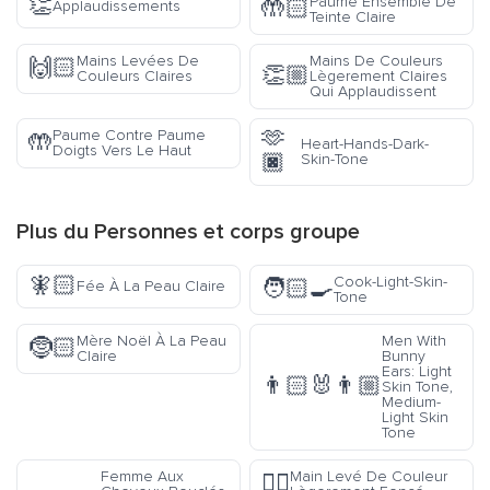
👏
Paume Ensemble De
🤲🏻
Applaudissements
Teinte Claire
Mains Levées De
Mains De Couleurs
🙌🏻
👏🏼
Couleurs Claires
Lègerement Claires
Qui Applaudissent
🫶
Paume Contre Paume
🤲
Heart-Hands-Dark-
Doigts Vers Le Haut
🏿
Skin-Tone
Plus du
Personnes et corps
groupe
🧚🏻
Cook-Light-Skin-
🧑🏻‍🍳
Fée À La Peau Claire
Tone
Mère Noël À La Peau
Men With
🤶🏻
Claire
Bunny
Ears: Light
👨🏻‍🐰‍👨🏼
Skin Tone,
Medium-
Light Skin
Tone
Femme Aux
Main Levé De Couleur
✋🏾