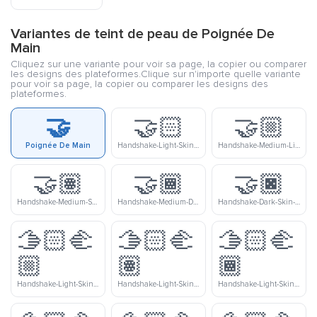
Variantes de teint de peau de Poignée De
Main
Cliquez sur une variante pour voir sa page, la copier ou comparer
les designs des plateformes.Clique sur n'importe quelle variante
pour voir sa page, la copier ou comparer les designs des
plateformes.
🤝
🤝🏻
🤝🏼
Poignée De Main
Handshake-Light-Skin-Tone
Handshake-Medium-Light-Skin-Tone
🤝🏽
🤝🏾
🤝🏿
Handshake-Medium-Skin-Tone
Handshake-Medium-Dark-Skin-Tone
Handshake-Dark-Skin-Tone
🫱🏻‍🫲
🫱🏻‍🫲
🫱🏻‍🫲
🏼
🏽
🏾
Handshake-Light-Skin-Tone-Medium-Light-Skin-Tone
Handshake-Light-Skin-Tone-Medium-Skin-Tone
Handshake-Light-Skin-Tone-Medium-Dark-Skin-Tone