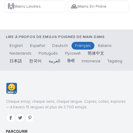
🙌
🙏
Mains Levées
Mains En Prière
LIRE À PROPOS DE EMOJIS POIGNÉE DE MAIN DANS
English
Español
Deutsch
Français
Italiano
Nederlands
Português
Русский
简体中文
日本語
한국어
العربية
हिन्दी
Indonesia
Tagalog
Chaque emoji, chaque sens, chaque langue. Copiez, collez, explorez
— à travers 15 langues et plus de 3 700 emojis.
PARCOURIR