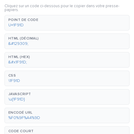
Cliquez sur un code ci-dessous pour le copier dans votre presse-
papiers.
POINT DE CODE
U+1F91D
HTML (DÉCIMAL)
&#129309;
HTML (HEX)
&#x1F91D;
CSS
\1F91D
JAVASCRIPT
\u{1F91D}
ENCODÉ URL
%F0%9F%A4%9D
CODE COURT