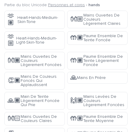
Partie du bloc Unicode
Personnes et corps
›
hands
🫶
Mains Ouvertes De
Heart-Hands-Medium-
👐🏼
Couleurs
🏽
Skin-Tone
Lègerement Claires
🫶
Paume Ensemble De
🤲🏿
Heart-Hands-Medium-
Teinte Foncée
🏼
Light-Skin-Tone
Mains Ouvertes De
Paume Ensemble De
👐🏾
🤲🏾
Couleurs
Teinte Lègerement
Lègerement Foncées
Foncée
🙏
Mains De Couleurs
Mains En Prière
👏🏿
Foncés Qui
Applaudissent
Main De Teinte
Mains Levées De
🙏🏾
🙌🏾
Lègerement Foncée
Couleurs
Qui Prie
Lègerement Foncées
Mains Ouvertes De
Paume Ensemble De
👐🏻
🤲🏽
Couleurs Claires
Teinte Moyenne