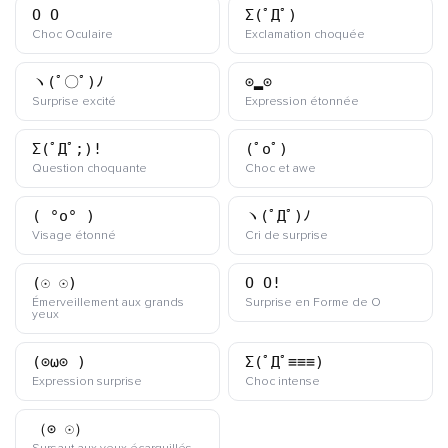
O_O
Σ(ﾟДﾟ)
kaomoji
kaomoji
Choc Oculaire
Exclamation choquée
ヽ(ﾟ〇ﾟ)ﾉ
⊙▂⊙
kaomoji
kaomoji
Surprise excité
Expression étonnée
Σ(ﾟДﾟ;)!
(ﾟoﾟ)
kaomoji
kaomoji
Question choquante
Choc et awe
( °o° )
ヽ(ﾟДﾟ)ﾉ
kaomoji
kaomoji
Visage étonné
Cri de surprise
(☉_☉)
O_O!
kaomoji
Émerveillement aux grands
Surprise en Forme de O
kaomoji
yeux
(⊙ω⊙ )
Σ(ﾟДﾟ≡≡≡)
kaomoji
kaomoji
Expression surprise
Choc intense
（⊙_☉）
kaomoji