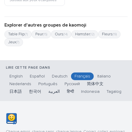
Sursaut aux yeux écarquillés
Explorer d'autres groupes de kaomoji
Table Flip
Peur
Ours
Hamster
Fleurs
(7)
(15)
(14)
(12)
(19)
Jeux
(7)
LIRE CETTE PAGE DANS
English
Español
Deutsch
Français
Italiano
Nederlands
Português
Русский
简体中文
日本語
한국어
العربية
हिन्दी
Indonesia
Tagalog
Chaque emoji, chaque sens, chaque langue. Copiez, collez, explorez