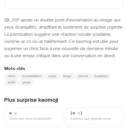
(⊙_☉)‼ ajoute un double point d'exclamation au visage aux
yeux écarquillés, amplifiant le sentiment de surprise urgente.
La ponctuation suggère une réaction vocale soudaine,
comme un cri ou un halètement. Ce kaomoji est utile pour
exprimer un choc face à une nouvelle de dernière minute
ou à une erreur critique dans une conversation en direct.
Mots-clés
choc
exclamation
eyes
large
shock
surprise
wide
yeux
Plus surprise kaomoji
⊙_☉
(⊙_☉)
kaomoji
kaomoji
Choc aux yeux écarquillés
Surprise aux grands yeux