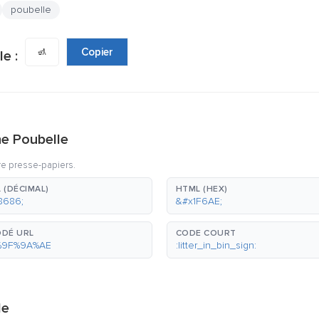
poubelle
🚮
Copier
e :
ne Poubelle
re presse-papiers.
 (DÉCIMAL)
HTML (HEX)
8686;
&#x1F6AE;
DÉ URL
CODE COURT
%9F%9A%AE
:litter_in_bin_sign:
le