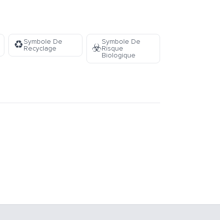
Symbole De
Symbole De
♻️
☣️
Recyclage
Risque
Biologique