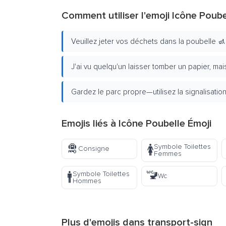
Comment utiliser l'emoji Icône Poube
Veuillez jeter vos déchets dans la poubelle 🚮
J'ai vu quelqu'un laisser tomber un papier, mais l
Gardez le parc propre—utilisez la signalisati
Emojis liés à Icône Poubelle Émoji
🛅
Symbole Toilettes
🚺
Consigne
Femmes
🚾
Symbole Toilettes
🚹
Wc
Hommes
Plus d'emojis dans
transport-sign