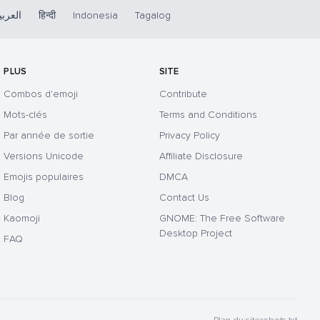
العربي
हिन्दी
Indonesia
Tagalog
PLUS
SITE
Combos d'emoji
Contribute
Mots-clés
Terms and Conditions
Par année de sortie
Privacy Policy
Versions Unicode
Affiliate Disclosure
Emojis populaires
DMCA
Blog
Contact Us
Kaomoji
GNOME: The Free Software
Desktop Project
FAQ