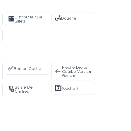
🛃
Distributeur De
🏧
Douane
Billets
✅
Flèche Droite
Bouton Coché
↩️
Courbe Vers La
Gauche
7️⃣
Saisie De
🔢
Touche 7
Chiffres