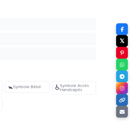
𝕏
🚼
Symbole Accès
♿
Symbole Bébé
Handicapés