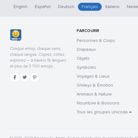
English
Español
Deutsch
Français
Italiano
Nede
PARCOURIR
Personnes & Corps
Chaque emoji, chaque sens,
Drapeaux
chaque langue. Copiez, collez,
Objets
explorez — à travers 15 langues
et plus de 3 700 emojis.
Symboles
Voyages & Lieux
Smileys & Émotion
Animaux & Nature
Nourriture & Boissons
Tous les groupes Unicode →