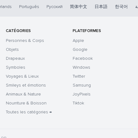
rlands
Português
Русский
简体中文
日本語
한국어
ة
CATÉGORIES
PLATEFORMES
Personnes & Corps
Apple
Objets
Google
Drapeaux
Facebook
Symboles
Windows
Voyages & Lieux
Twitter
Smileys et émotions
Samsung
Animaux & Nature
JoyPixels
Nourriture & Boisson
Tiktok
Toutes les catégories →