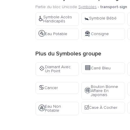
Partie du bloc Unicode
Symboles
›
transport-sign
🚼
Symbole Accès
♿
Symbole Bébé
Handicapés
🚰
🛅
Eau Potable
Consigne
Plus du
Symboles
groupe
🟦
Diamant Avec
💠
Carré Bleu
Un Point
♋
Bouton Bonne
Cancer
🉐
Affaire En
Japonais
☑️
Eau Non
🚱
Case À Cocher
Potable