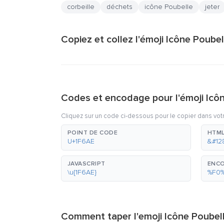
corbeille
déchets
icône Poubelle
jeter
Copiez et collez l'émoji Icône Poubell
Codes et encodage pour l'émoji Icô
Cliquez sur un code ci-dessous pour le copier dans vot
POINT DE CODE
HTML
U+1F6AE
&#12
JAVASCRIPT
ENCO
\u{1F6AE}
%F0
Comment taper l'emoji Icône Poubel