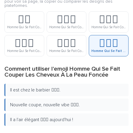
pour voir sa page, la copier ou comparer les designs des
plateformes.
💇‍♂️
💇🏻‍♂️
💇🏼‍♂️
Homme Qui Se Fait Couper Les Cheveux
Homme Qui Se Fait Couper Les Cheveux À La Peau Claire
Homme Qui Se Fait Couper Les Cheveux À La Peau Lègerement Claire
💇🏽‍♂️
💇🏾‍♂️
💇🏿‍♂️
Homme Qui Se Fait Couper Les Cheveux À La Peau Moyenne
Homme Qui Se Fait Couper Les Cheveux À La Peau Lègerement Foncée
Homme Qui Se Fait Couper Les Cheveux À La Peau Foncée
Comment utiliser l'emoji Homme Qui Se Fait
Couper Les Cheveux À La Peau Foncée
Il est chez le barbier 💇🏿‍♂️.
Nouvelle coupe, nouvelle vibe 💇🏿‍♂️.
Il a l'air élégant 💇🏿‍♂️ aujourd'hui !