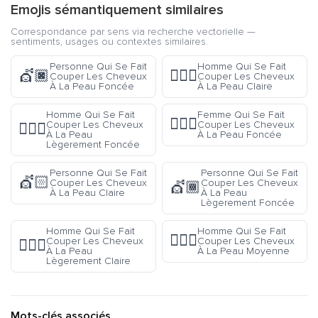
Emojis sémantiquement similaires
Correspondance par sens via recherche vectorielle —
sentiments, usages ou contextes similaires.
Personne Qui Se Fait
Homme Qui Se Fait
💇🏿
💇🏻‍♂️
Couper Les Cheveux
Couper Les Cheveux
À La Peau Foncée
À La Peau Claire
Homme Qui Se Fait
Femme Qui Se Fait
💇🏿‍♀️
Couper Les Cheveux
Couper Les Cheveux
💇🏾‍♂️
À La Peau
À La Peau Foncée
Lègerement Foncée
Personne Qui Se Fait
Personne Qui Se Fait
💇🏻
Couper Les Cheveux
Couper Les Cheveux
💇🏾
À La Peau Claire
À La Peau
Lègerement Foncée
Homme Qui Se Fait
Homme Qui Se Fait
💇🏽‍♂️
Couper Les Cheveux
Couper Les Cheveux
💇🏼‍♂️
À La Peau
À La Peau Moyenne
Lègerement Claire
Mots-clés associés