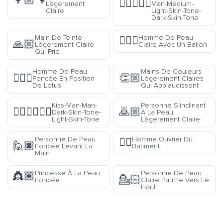
👩🏼‍🔧
👩🏼‍❤️‍👨🏿
Lègerement
Man-Medium-
Claire
Light-Skin-Tone-
Dark-Skin-Tone
Main De Teinte
Homme De Peau
⛹🏻‍♂️
🙏🏼
Lègerement Claire
Claire Avec Un Ballon
Qui Prie
Homme De Peau
Mains De Couleurs
🧘🏿‍♂️
👏🏼
Foncée En Position
Lègerement Claires
De Lotus
Qui Applaudissent
Kiss-Man-Man-
Personne S'inclinant
👨🏿‍❤️‍💋‍👨🏻
🙇🏼
Dark-Skin-Tone-
À La Peau
Light-Skin-Tone
Lègerement Claire
Personne De Peau
Homme Ouvrier Du
👷‍♂️
🙋🏿
Foncée Levant La
Batiment
Main
Princesse À La Peau
Personne De Peau
👸🏾
💁🏻
Foncée
Claire Paume Vers Le
Haut