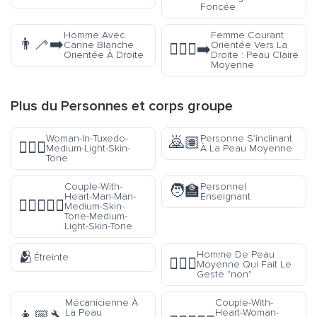
Foncée
Homme Avec
Femme Courant
👨‍🦯‍➡️
Canne Blanche
Orientée Vers La
🏃🏼‍♀️‍➡️
Orientée À Droite
Droite : Peau Claire
Moyenne
Plus du
Personnes et corps
groupe
Woman-In-Tuxedo-
Personne S'inclinant
🙇🏽
🤵🏼‍♀️
Medium-Light-Skin-
À La Peau Moyenne
Tone
Couple-With-
Personnel
🧑‍🏫
Heart-Man-Man-
Enseignant
👨🏽‍❤️‍👨🏼
Medium-Skin-
Tone-Medium-
Light-Skin-Tone
🫂
Homme De Peau
Étreinte
🙅🏽‍♂️
Moyenne Qui Fait Le
Geste "non"
Mécanicienne À
Couple-With-
La Peau
Heart-Woman-