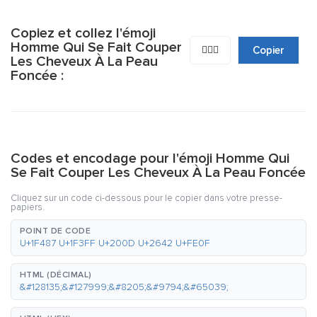
Copiez et collez l'émoji
Homme Qui Se Fait Couper
💇🏿‍♂️
Copier
Les Cheveux À La Peau
Foncée :
Codes et encodage pour l'émoji Homme Qui
Se Fait Couper Les Cheveux À La Peau Foncée
Cliquez sur un code ci-dessous pour le copier dans votre presse-
papiers.
POINT DE CODE
U+1F487 U+1F3FF U+200D U+2642 U+FE0F
HTML (DÉCIMAL)
&#128135;&#127999;&#8205;&#9794;&#65039;