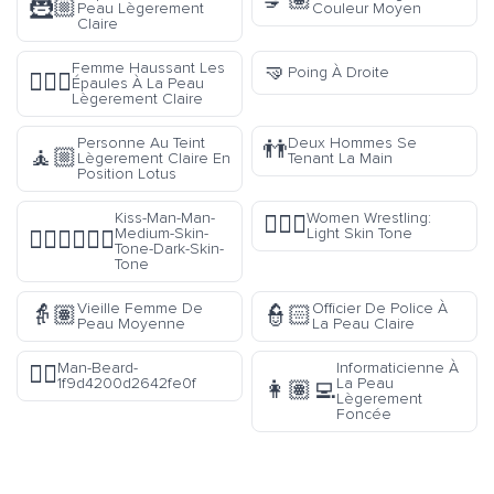
💅🏽
🦹🏼
Peau Lègerement
Couleur Moyen
Claire
🤜
Femme Haussant Les
Poing À Droite
🤷🏼‍♀️
Épaules À La Peau
Lègerement Claire
Personne Au Teint
Deux Hommes Se
👬
🧘🏼
Lègerement Claire En
Tenant La Main
Position Lotus
Kiss-Man-Man-
Women Wrestling:
🤼🏻‍♀️
Medium-Skin-
Light Skin Tone
👨🏽‍❤️‍💋‍👨🏿
Tone-Dark-Skin-
Tone
Vieille Femme De
Officier De Police À
👵🏽
👮🏻
Peau Moyenne
La Peau Claire
Man-Beard-
Informaticienne À
🧔‍♂️
1f9d4200d2642fe0f
La Peau
👩🏽‍💻
Lègerement
Foncée