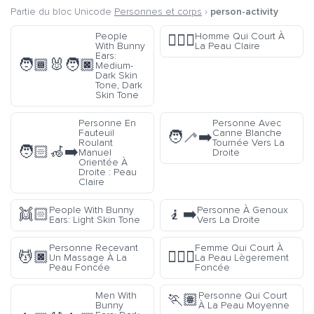
Partie du bloc Unicode
Personnes et corps
›
person-activity
People
Homme Qui Court À
🏃🏻‍♂️
With Bunny
La Peau Claire
Ears:
🧑🏾‍🐰‍🧑🏿
Medium-
Dark Skin
Tone, Dark
Skin Tone
Personne En
Personne Avec
Fauteuil
Canne Blanche
🧑‍🦯‍➡️
Roulant
Tournée Vers La
🧑🏻‍🦽‍➡️
Manuel
Droite
Orientée À
Droite : Peau
Claire
People With Bunny
Personne À Genoux
👯🏻
🧎‍➡️
Ears: Light Skin Tone
Vers La Droite
Personne Recevant
Femme Qui Court À
💆🏿
🏃🏾‍♀️
Un Massage À La
La Peau Lègerement
Peau Foncée
Foncée
Men With
Personne Qui Court
🏃🏽
Bunny
À La Peau Moyenne