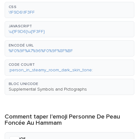
CSS
\1F9D6\1F3FF
JAVASCRIPT
\u{1F9D6}\u{1F3FF}
ENCODÉ URL
%F0%9F%A7%96%F0%9F%8F%BF
CODE COURT
:person_in_steamy_room_dark_skin_tone:
BLOC UNICODE
Supplemental Symbols and Pictographs
Comment taper l'emoji Personne De Peau
Foncée Au Hammam