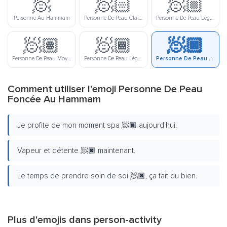
🧖
🧖🏻
🧖🏼
Personne Au Hammam
Personne De Peau Claire Au Hammam
Personne De Peau Lègerement Claire Au Hammam
🧖🏽
🧖🏾
🧖🏿
Personne De Peau Moyenne Au Hammam
Personne De Peau Lègerement Foncée Au Hammam
Personne De Peau Foncée Au Hammam
Comment utiliser l'emoji Personne De Peau
Foncée Au Hammam
Je profite de mon moment spa 🧖🏿 aujourd'hui.
Vapeur et détente 🧖🏿 maintenant.
Le temps de prendre soin de soi 🧖🏿, ça fait du bien.
Plus d'emojis dans
person-activity