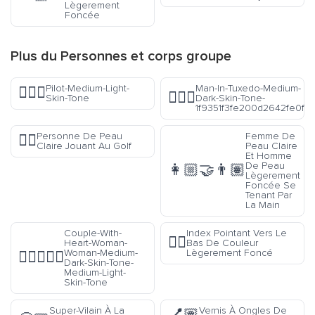
Lègerement
Foncée
Plus du
Personnes et corps
groupe
Pilot-Medium-Light-
Man-In-Tuxedo-Medium-
🧑🏼‍✈️
🤵🏾‍♂️
Skin-Tone
Dark-Skin-Tone-
1f9351f3fe200d2642fe0f
Personne De Peau
Femme De
🏌🏻
Claire Jouant Au Golf
Peau Claire
Et Homme
De Peau
👩🏼‍🤝‍👨🏽
Lègerement
Foncée Se
Tenant Par
La Main
Couple-With-
Index Pointant Vers Le
👇🏾
Heart-Woman-
Bas De Couleur
Woman-Medium-
Lègerement Foncé
👩🏾‍❤️‍👩🏼
Dark-Skin-Tone-
Medium-Light-
Skin-Tone
Super-Vilain À La
Vernis À Ongles De