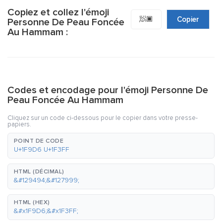
Copiez et collez l'émoji
🧖🏿
Copier
Personne De Peau Foncée
Au Hammam :
Codes et encodage pour l'émoji Personne De
Peau Foncée Au Hammam
Cliquez sur un code ci-dessous pour le copier dans votre presse-
papiers.
POINT DE CODE
U+1F9D6 U+1F3FF
HTML (DÉCIMAL)
&#129494;&#127999;
HTML (HEX)
&#x1F9D6;&#x1F3FF;