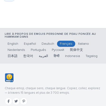
LIRE À PROPOS DE EMOJIS PERSONNE DE PEAU FONCÉE AU
HAMMAM DANS
English
Español
Deutsch
Français
Italiano
Nederlands
Português
Русский
简体中文
日本語
한국어
العربية
हिन्दी
Indonesia
Tagalog
Chaque emoji, chaque sens, chaque langue. Copiez, collez, explorez
— à travers 15 langues et plus de 3 700 emojis.