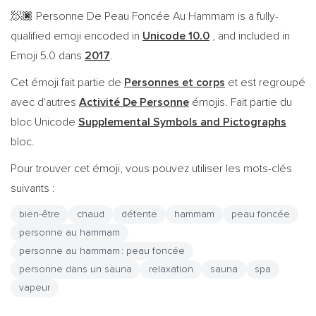
Personne De Peau Foncée Au Hammam is a fully-
🧖🏿
qualified emoji encoded in
Unicode 10.0
, and included in
Emoji 5.0 dans
2017
.
Cet émoji fait partie de
Personnes et corps
et est regroupé
avec d'autres
Activité De Personne
émojis. Fait partie du
bloc Unicode
Supplemental Symbols and Pictographs
bloc.
Pour trouver cet émoji, vous pouvez utiliser les mots-clés
suivants :
bien-être
chaud
détente
hammam
peau foncée
personne au hammam
personne au hammam : peau foncée
personne dans un sauna
relaxation
sauna
spa
vapeur