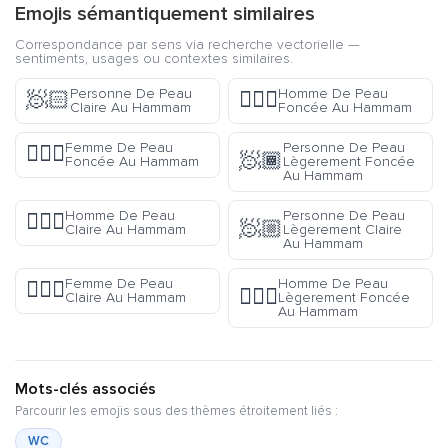
Emojis sémantiquement similaires
Correspondance par sens via recherche vectorielle —
sentiments, usages ou contextes similaires.
Personne De Peau
Homme De Peau
🧖🏻
🧖🏿‍♂️
Claire Au Hammam
Foncée Au Hammam
Femme De Peau
Personne De Peau
🧖🏿‍♀️
🧖🏾
Foncée Au Hammam
Lègerement Foncée
Au Hammam
Homme De Peau
Personne De Peau
🧖🏻‍♂️
🧖🏼
Claire Au Hammam
Lègerement Claire
Au Hammam
Femme De Peau
Homme De Peau
🧖🏻‍♀️
🧖🏾‍♂️
Claire Au Hammam
Lègerement Foncée
Au Hammam
Mots-clés associés
Parcourir les emojis sous des thèmes étroitement liés :
WC