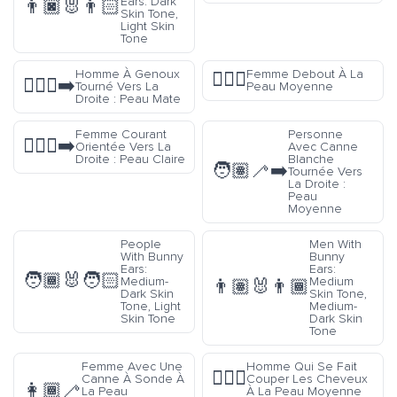
Ears: Dark
👨🏿‍🐰‍👨🏻
Skin Tone,
Light Skin
Tone
Homme À Genoux
Femme Debout À La
🧍🏽‍♀️
🧎🏾‍♂️‍➡️
Tourné Vers La
Peau Moyenne
Droite : Peau Mate
Femme Courant
Personne
🏃🏻‍♀️‍➡️
Orientée Vers La
Avec Canne
Droite : Peau Claire
Blanche
🧑🏽‍🦯‍➡️
Tournée Vers
La Droite :
Peau
Moyenne
People
Men With
With Bunny
Bunny
Ears:
Ears:
🧑🏾‍🐰‍🧑🏻
Medium-
Medium
👨🏽‍🐰‍👨🏾
Dark Skin
Skin Tone,
Tone, Light
Medium-
Skin Tone
Dark Skin
Tone
Femme Avec Une
Homme Qui Se Fait
💇🏽‍♂️
Canne À Sonde À
Couper Les Cheveux
👩🏾‍🦯
La Peau
À La Peau Moyenne