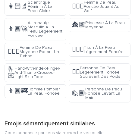
Scientifique
Femme De Peau
👩🏻‍🔬
🏌🏿‍♀️
Féminin À La
Foncée Jouant Au
Peau Claire
Golf
Astronaute
Princesse À La Peau
👸🏽
Masculin À La
Moyenne
👨🏾‍🚀
Peau Lègerement
Foncée
Femme De Peau
Triton À La Peau
🧜🏾‍♂️
👳🏽‍♀️
Moyenne Portant Un
Lègerement Foncée
Turban
🫰
Personne De Peau
Hand-With-Index-Finger-
🏋🏾
Lègerement Foncée
And-Thumb-Crossed-
🏻
Soulevant Des Poids
Light-Skin-Tone
Homme Pompier
Personne De Peau
👨🏿‍🚒
🙋🏿
La Peau Foncée
Foncée Levant La
Main
Emojis sémantiquement similaires
Correspondance par sens via recherche vectorielle —