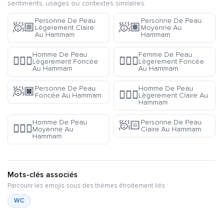
sentiments, usages ou contextes similaires.
Personne De Peau
Personne De Peau
🧖🏼
🧖🏽
Lègerement Claire
Moyenne Au
Au Hammam
Hammam
Homme De Peau
Femme De Peau
🧖🏾‍♂️
🧖🏾‍♀️
Lègerement Foncée
Lègerement Foncée
Au Hammam
Au Hammam
Personne De Peau
Homme De Peau
🧖🏿
🧖🏼‍♂️
Foncée Au Hammam
Lègerement Claire Au
Hammam
Homme De Peau
Personne De Peau
🧖🏻
🧖🏽‍♂️
Moyenne Au
Claire Au Hammam
Hammam
Mots-clés associés
Parcourir les emojis sous des thèmes étroitement liés :
WC