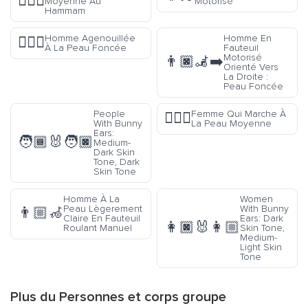
🧖🏽‍♂️
Moyenne Au
Motorisé
Hammam
Homme Agenouillée
Homme En
🧎🏿‍♂️
À La Peau Foncée
Fauteuil
Motorisé
👨🏿‍🦼‍➡️
Orienté Vers
La Droite :
Peau Foncée
People
Femme Qui Marche À
🚶🏽‍♀️
With Bunny
La Peau Moyenne
Ears:
🧑🏾‍🐰‍🧑🏿
Medium-
Dark Skin
Tone, Dark
Skin Tone
Homme À La
Women
Peau Lègerement
With Bunny
👨🏼‍🦽
Claire En Fauteuil
Ears: Dark
👩🏿‍🐰‍👩🏼
Roulant Manuel
Skin Tone,
Medium-
Light Skin
Tone
Plus du
Personnes et corps
groupe