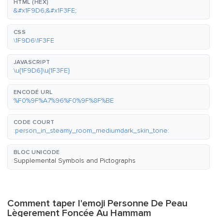
HTML (HEX)
&#x1F9D6;&#x1F3FE;
CSS
\1F9D6\1F3FE
JAVASCRIPT
\u{1F9D6}\u{1F3FE}
ENCODÉ URL
%F0%9F%A7%96%F0%9F%8F%BE
CODE COURT
:person_in_steamy_room_mediumdark_skin_tone:
BLOC UNICODE
Supplemental Symbols and Pictographs
Comment taper l'emoji Personne De Peau
Lègerement Foncée Au Hammam