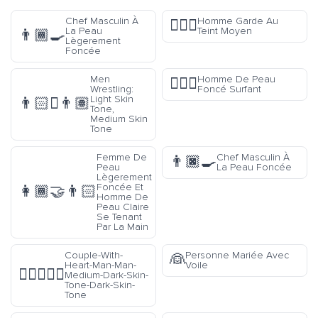
Chef Masculin À
Homme Garde Au
💂🏽‍♂️
La Peau
Teint Moyen
👨🏾‍🍳
Lègerement
Foncée
Men
Homme De Peau
🏄🏿‍♂️
Wrestling:
Foncé Surfant
Light Skin
👨🏻‍🫯‍👨🏽
Tone,
Medium Skin
Tone
Femme De
Chef Masculin À
👨🏿‍🍳
Peau
La Peau Foncée
Lègerement
Foncée Et
👩🏾‍🤝‍👨🏻
Homme De
Peau Claire
Se Tenant
Par La Main
Couple-With-
Personne Mariée Avec
👰
Heart-Man-Man-
Voile
👨🏾‍❤️‍👨🏿
Medium-Dark-Skin-
Tone-Dark-Skin-
Tone