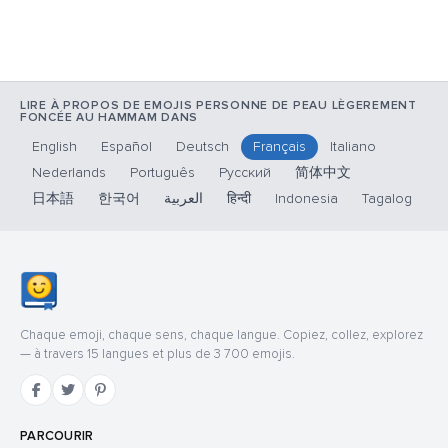
LIRE À PROPOS DE EMOJIS PERSONNE DE PEAU LÈGEREMENT
FONCÉE AU HAMMAM DANS
English
Español
Deutsch
Français
Italiano
Nederlands
Português
Русский
简体中文
日本語
한국어
العربية
हिन्दी
Indonesia
Tagalog
Chaque emoji, chaque sens, chaque langue. Copiez, collez, explorez
— à travers 15 langues et plus de 3 700 emojis.
PARCOURIR