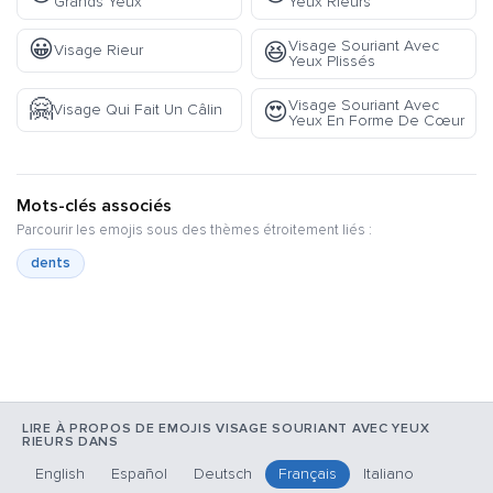
Grands Yeux
Yeux Rieurs
😀
Visage Souriant Avec
😆
Visage Rieur
Yeux Plissés
🤗
Visage Souriant Avec
😍
Visage Qui Fait Un Câlin
Yeux En Forme De Cœur
Mots-clés associés
Parcourir les emojis sous des thèmes étroitement liés :
dents
LIRE À PROPOS DE EMOJIS VISAGE SOURIANT AVEC YEUX
RIEURS DANS
English
Español
Deutsch
Français
Italiano