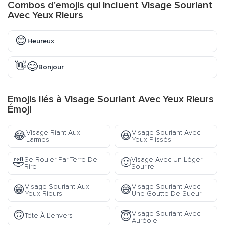
Combos d'emojis qui incluent Visage Souriant
Avec Yeux Rieurs
😊
Heureux
👋😊
Bonjour
Emojis liés à Visage Souriant Avec Yeux Rieurs
Émoji
Visage Riant Aux
Visage Souriant Avec
😂
😆
Larmes
Yeux Plissés
Se Rouler Par Terre De
Visage Avec Un Léger
🤣
🙂
Rire
Sourire
Visage Souriant Aux
Visage Souriant Avec
😁
😅
Yeux Rieurs
Une Goutte De Sueur
🙃
Visage Souriant Avec
😇
Tête À L’envers
Auréole