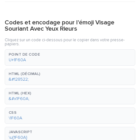
Codes et encodage pour l'émoji Visage
Souriant Avec Yeux Rieurs
Cliquez sur un code ci-dessous pour le copier dans votre presse-
papiers.
POINT DE CODE
U+1F60A
HTML (DÉCIMAL)
&#128522;
HTML (HEX)
&#x1F60A;
CSS
\1F60A
JAVASCRIPT
\u{1F60A}