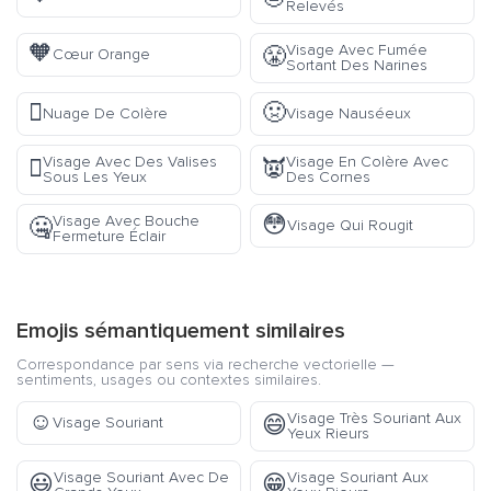
Relevés
🧡
Visage Avec Fumée
😤
Cœur Orange
Sortant Des Narines
🫯
🤢
Nuage De Colère
Visage Nauséeux
Visage Avec Des Valises
Visage En Colère Avec
🫩
👿
Sous Les Yeux
Des Cornes
😳
Visage Avec Bouche
🤐
Visage Qui Rougit
Fermeture Éclair
Emojis sémantiquement similaires
Correspondance par sens via recherche vectorielle —
sentiments, usages ou contextes similaires.
☺️
Visage Très Souriant Aux
😄
Visage Souriant
Yeux Rieurs
Visage Souriant Avec De
Visage Souriant Aux
😃
😁