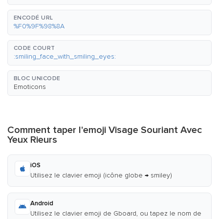
ENCODÉ URL
%F0%9F%98%8A
CODE COURT
:smiling_face_with_smiling_eyes:
BLOC UNICODE
Emoticons
Comment taper l'emoji Visage Souriant Avec
Yeux Rieurs
iOS
Utilisez le clavier emoji (icône globe → smiley)
Android
Utilisez le clavier emoji de Gboard, ou tapez le nom de