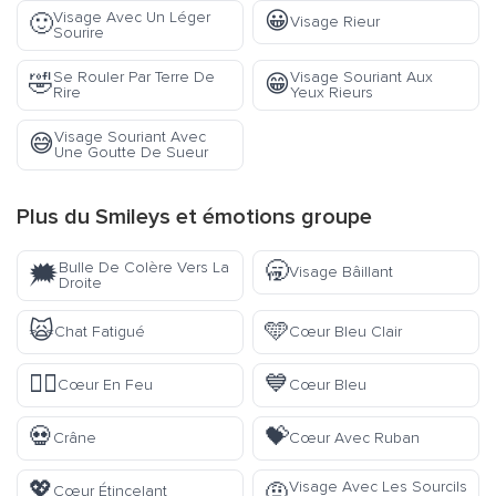
😀
Visage Avec Un Léger
🙂
Visage Rieur
Sourire
Se Rouler Par Terre De
Visage Souriant Aux
🤣
😁
Rire
Yeux Rieurs
Visage Souriant Avec
😅
Une Goutte De Sueur
Plus du
Smileys et émotions
groupe
🥱
Bulle De Colère Vers La
🗯️
Visage Bâillant
Droite
🙀
🩵
Chat Fatigué
Cœur Bleu Clair
❤️‍🔥
💙
Cœur En Feu
Cœur Bleu
💀
💝
Crâne
Cœur Avec Ruban
💖
Visage Avec Les Sourcils
🤨
Cœur Étincelant