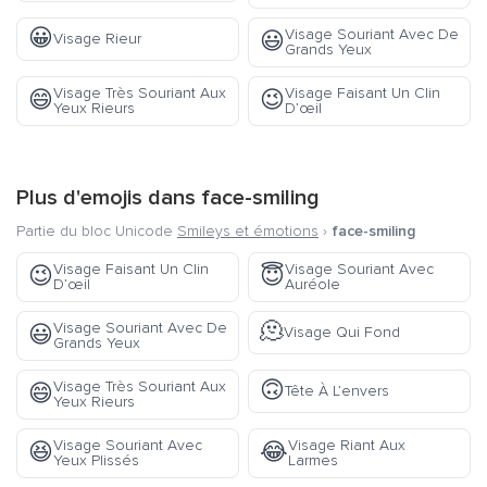
😀
Visage Souriant Avec De
😃
Visage Rieur
Grands Yeux
Visage Très Souriant Aux
Visage Faisant Un Clin
😄
😉
Yeux Rieurs
D’œil
Plus d'emojis dans
face-smiling
Partie du bloc Unicode
Smileys et émotions
›
face-smiling
Visage Faisant Un Clin
Visage Souriant Avec
😉
😇
D’œil
Auréole
🫠
Visage Souriant Avec De
😃
Visage Qui Fond
Grands Yeux
🙃
Visage Très Souriant Aux
😄
Tête À L’envers
Yeux Rieurs
Visage Souriant Avec
Visage Riant Aux
😆
😂
Yeux Plissés
Larmes