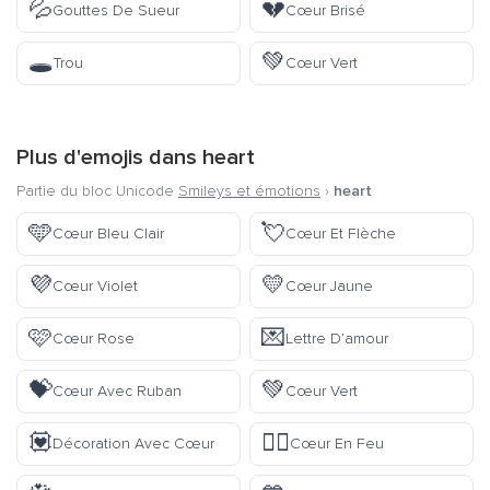
💦
💔
Gouttes De Sueur
Cœur Brisé
🕳️
💚
Trou
Cœur Vert
Plus d'emojis dans
heart
Partie du bloc Unicode
Smileys et émotions
›
heart
🩵
💘
Cœur Bleu Clair
Cœur Et Flèche
💜
💛
Cœur Violet
Cœur Jaune
🩷
💌
Cœur Rose
Lettre D’amour
💝
💚
Cœur Avec Ruban
Cœur Vert
💟
❤️‍🔥
Décoration Avec Cœur
Cœur En Feu