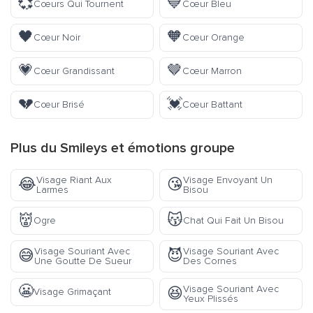
💞
💙
Cœurs Qui Tournent
Cœur Bleu
🖤
🧡
Cœur Noir
Cœur Orange
💗
🤎
Cœur Grandissant
Cœur Marron
💔
💓
Cœur Brisé
Cœur Battant
Plus du
Smileys et émotions
groupe
Visage Riant Aux
Visage Envoyant Un
😂
😘
Larmes
Bisou
👹
😽
Ogre
Chat Qui Fait Un Bisou
Visage Souriant Avec
Visage Souriant Avec
😅
😈
Une Goutte De Sueur
Des Cornes
😬
Visage Souriant Avec
😆
Visage Grimaçant
Yeux Plissés