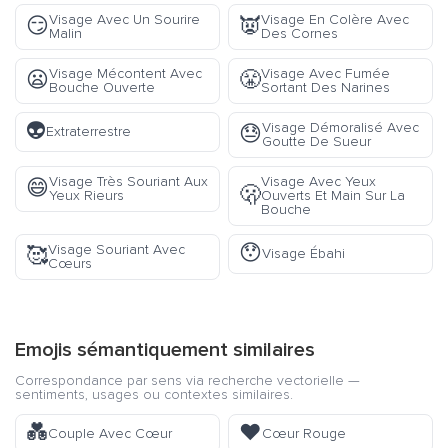
Visage Avec Un Sourire
Visage En Colère Avec
😏
👿
Malin
Des Cornes
Visage Mécontent Avec
Visage Avec Fumée
😦
😤
Bouche Ouverte
Sortant Des Narines
👽
Visage Démoralisé Avec
😓
Extraterrestre
Goutte De Sueur
Visage Très Souriant Aux
Visage Avec Yeux
😄
🫢
Yeux Rieurs
Ouverts Et Main Sur La
Bouche
😯
Visage Souriant Avec
🥰
Visage Ébahi
Cœurs
Emojis sémantiquement similaires
Correspondance par sens via recherche vectorielle —
sentiments, usages ou contextes similaires.
💑
❤️
Couple Avec Cœur
Cœur Rouge