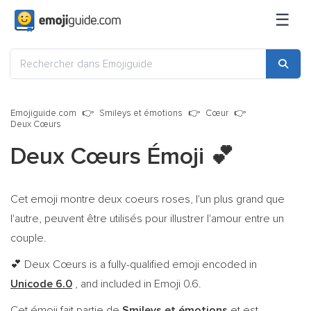
☰
Emojiguide.com
Smileys et émotions
Cœur
Deux Cœurs
Deux Cœurs Émoji
💕
Cet emoji montre deux coeurs roses, l'un plus grand que
l'autre, peuvent être utilisés pour illustrer l'amour entre un
couple.
Deux Cœurs is a fully-qualified emoji encoded in
💕
Unicode 6.0
, and included in Emoji 0.6.
Cet émoji fait partie de
Smileys et émotions
et est