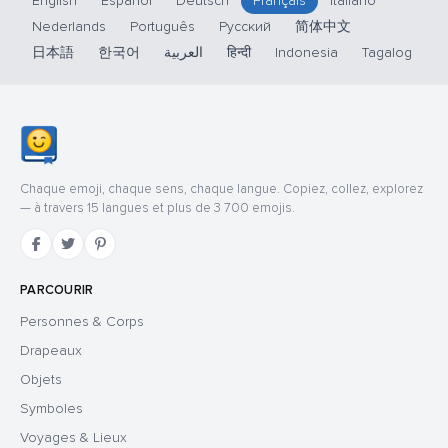
English
Español
Deutsch
Français
Italiano
Nederlands
Português
Русский
简体中文
日本語
한국어
العربية
हिन्दी
Indonesia
Tagalog
Chaque emoji, chaque sens, chaque langue. Copiez, collez, explorez
— à travers 15 langues et plus de 3 700 emojis.
PARCOURIR
Personnes & Corps
Drapeaux
Objets
Symboles
Voyages & Lieux