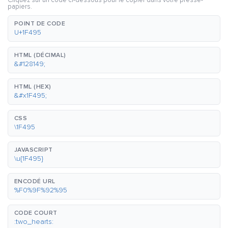
Cliquez sur un code ci-dessous pour le copier dans votre presse-
papiers.
POINT DE CODE
U+1F495
HTML (DÉCIMAL)
&#128149;
HTML (HEX)
&#x1F495;
CSS
\1F495
JAVASCRIPT
\u{1F495}
ENCODÉ URL
%F0%9F%92%95
CODE COURT
:two_hearts: