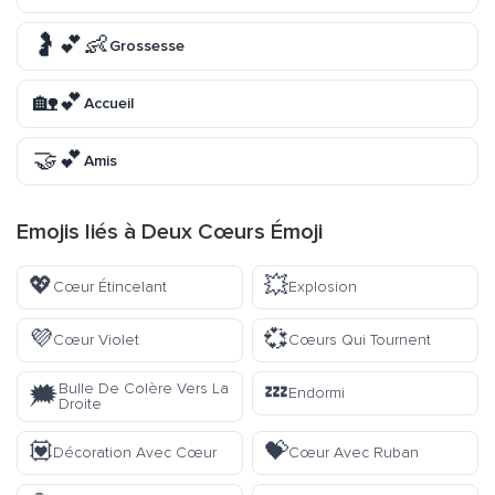
🤰💕👶
Grossesse
🏡💕
Accueil
🤝💕
Amis
Emojis liés à Deux Cœurs Émoji
💖
💥
Cœur Étincelant
Explosion
💜
💞
Cœur Violet
Cœurs Qui Tournent
💤
Bulle De Colère Vers La
🗯️
Endormi
Droite
💟
💝
Décoration Avec Cœur
Cœur Avec Ruban