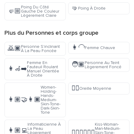
🤜
Poing Du Côté
Poing À Droite
🤛🏼
Gauche De Couleur
Lègerement Claire
Plus du
Personnes et corps
groupe
👩‍🦲
Personne S'inclinant
🙇🏿
Femme Chauve
À La Peau Foncée
Femme En
Personne Au Teint
🧑🏾
Fauteuil Roulant
Lègerement Foncé
👩‍🦽‍➡️
Manuel Orientée
À Droite
👂🏽
Women-
Oreille Moyenne
Holding-
Hands-
👩🏽‍🤝‍👩🏿
Medium-
Skin-Tone-
Dark-Skin-
Tone
Informaticienne À
Kiss-Woman-
La Peau
Man-Medium-
👩🏽‍💻
👩🏽‍❤️‍💋‍👨🏾
Lègerement
Skin-Tone-