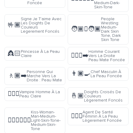
Foncée
Medium-Dark-
Skin-Tone
Signe Je T'aime Avec
People
Les Doights De
Wrestling:
🤟🏾
Couleurs
Medium-
🧑🏾‍🫯‍🧑🏿
Legerement Foncés
Dark Skin
Tone, Dark
Skin Tone
Princesse À La Peau
Homme Courant
👸🏻
🏃🏾‍♂️‍➡️
Claire
Vers La Droite
Peau Mate Foncée
Personne Qui
Chef Masculin À
👨🏿‍🍳
🚶🏾‍➡️
Marche Vers La
La Peau Foncée
Droite : Peau Mate
Vampire Homme À La
Doights Croisés De
🧛🏻‍♂️
🤞🏾
Peau Claire
Couleurs
Lègerement Foncés
Kiss-Woman-
Agent De Santé
👩🏽‍⚕️
Man-Medium-
Féminin À La Peau
👩🏼‍❤️‍💋‍👨🏽
Light-Skin-Tone-
Lègerement Foncée
Medium-Skin-
Tone