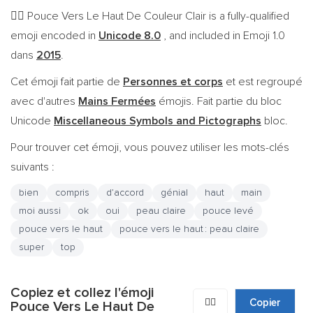
Pouce Vers Le Haut De Couleur Clair is a fully-qualified
👍🏻
emoji encoded in
Unicode 8.0
, and included in Emoji 1.0
dans
2015
.
Cet émoji fait partie de
Personnes et corps
et est regroupé
avec d'autres
Mains Fermées
émojis. Fait partie du bloc
Unicode
Miscellaneous Symbols and Pictographs
bloc.
Pour trouver cet émoji, vous pouvez utiliser les mots-clés
suivants :
bien
compris
d’accord
génial
haut
main
moi aussi
ok
oui
peau claire
pouce levé
pouce vers le haut
pouce vers le haut : peau claire
super
top
Copiez et collez l'émoji
👍🏻
Copier
Pouce Vers Le Haut De