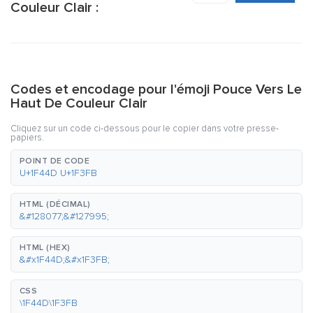
Couleur Clair :
Codes et encodage pour l'émoji Pouce Vers Le
Haut De Couleur Clair
Cliquez sur un code ci-dessous pour le copier dans votre presse-
papiers.
POINT DE CODE
U+1F44D U+1F3FB
HTML (DÉCIMAL)
&#128077;&#127995;
HTML (HEX)
&#x1F44D;&#x1F3FB;
CSS
\1F44D\1F3FB