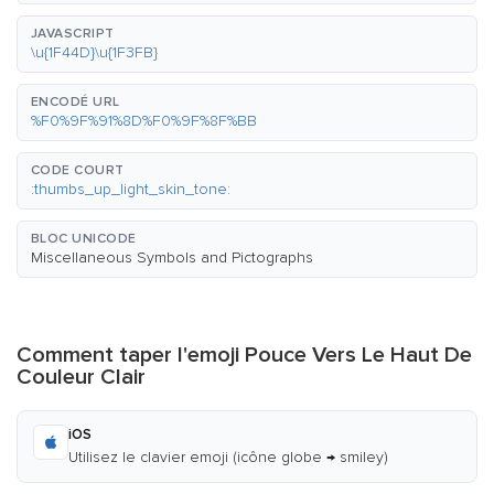
JAVASCRIPT
\u{1F44D}\u{1F3FB}
ENCODÉ URL
%F0%9F%91%8D%F0%9F%8F%BB
CODE COURT
:thumbs_up_light_skin_tone:
BLOC UNICODE
Miscellaneous Symbols and Pictographs
Comment taper l'emoji Pouce Vers Le Haut De
Couleur Clair
iOS
Utilisez le clavier emoji (icône globe → smiley)