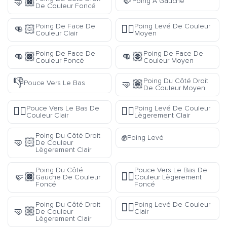
🤛
🤜🏿
Poing À Gauche
De Couleur Foncé
Poing De Face De
Poing Levé De Couleur
👊🏻
✊🏽
Couleur Clair
Moyen
Poing De Face De
Poing De Face De
👊🏿
👊🏽
Couleur Foncé
Couleur Moyen
👎
Poing Du Côté Droit
🤜🏽
Pouce Vers Le Bas
De Couleur Moyen
Pouce Vers Le Bas De
Poing Levé De Couleur
👎🏻
✊🏼
Couleur Clair
Lègerement Clair
✊
Poing Du Côté Droit
Poing Levé
🤜🏻
De Couleur
Lègerement Clair
Poing Du Côté
Pouce Vers Le Bas De
🤛🏿
👎🏾
Gauche De Couleur
Couleur Lègerement
Foncé
Foncé
Poing Du Côté Droit
Poing Levé De Couleur
✊🏻
🤜🏼
De Couleur
Clair
Lègerement Clair