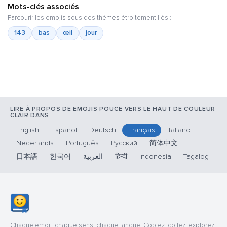
Mots-clés associés
Parcourir les emojis sous des thèmes étroitement liés :
143
bas
œil
jour
LIRE À PROPOS DE EMOJIS POUCE VERS LE HAUT DE COULEUR
CLAIR DANS
English
Español
Deutsch
Français
Italiano
Nederlands
Português
Русский
简体中文
日本語
한국어
العربية
हिन्दी
Indonesia
Tagalog
Chaque emoji, chaque sens, chaque langue. Copiez, collez, explorez