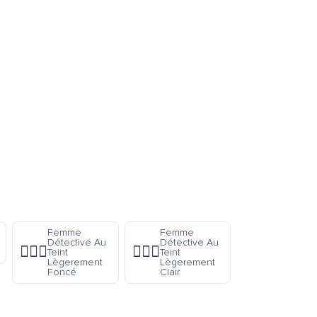
Femme
Femme
Détective Au
Détective Au
🕵🏾‍♀️
🕵🏼‍♀️
Teint
Teint
Lègerement
Lègerement
Foncé
Clair