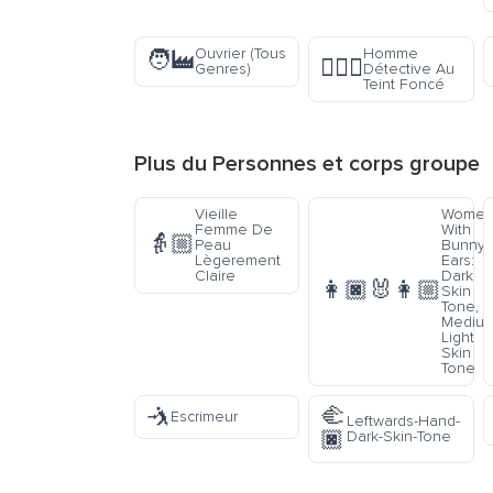
Ouvrier (Tous
Homme
🧑‍🏭
🕵🏿‍♂️
Genres)
Détective Au
Teint Foncé
Plus du
Personnes et corps
groupe
Vieille
Wome
Femme De
With
👵🏼
Peau
Bunny
Lègerement
Ears:
Claire
Dark
👩🏿‍🐰‍👩🏼
Skin
Tone,
Medium
Light
Skin
Tone
🤺
🫲
Escrimeur
Leftwards-Hand-
🏿
Dark-Skin-Tone