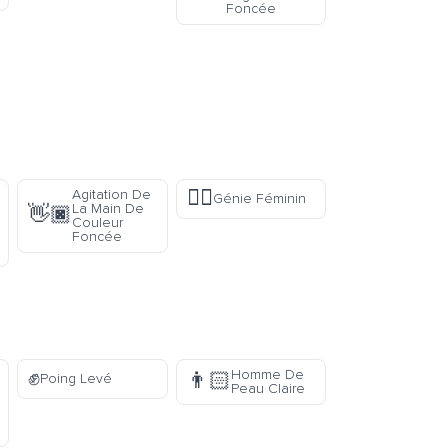
Foncée
🧞‍♀️
Agitation De
Génie Féminin
La Main De
👋🏿
Couleur
Foncée
✊
Homme De
👨🏻
Poing Levé
Peau Claire