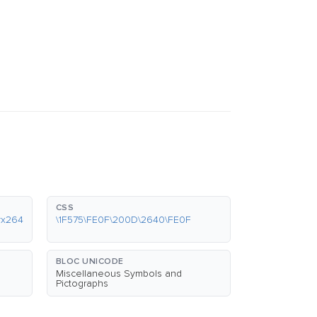
CSS
#x264
\1F575\FE0F\200D\2640\FE0F
BLOC UNICODE
Miscellaneous Symbols and
Pictographs