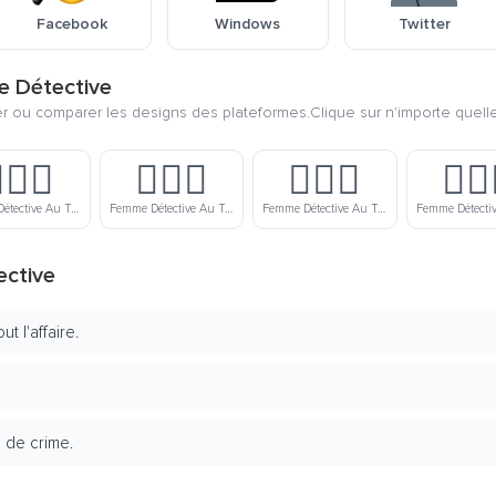
Facebook
Windows
Twitter
e Détective
ier ou comparer les designs des plateformes.Clique sur n'importe quell
🏼‍♀️
🕵🏽‍♀️
🕵🏾‍♀️
🕵🏿‍
Femme Détective Au Teint Lègerement Clair
Femme Détective Au Teint Moyen
Femme Détective Au Teint Lègerement Foncé
ective
t l'affaire.
e de crime.