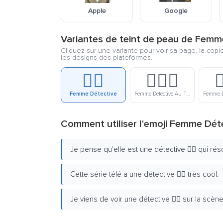
Apple
Google
Variantes de teint de peau de Femm
Cliquez sur une variante pour voir sa page, la cop
les designs des plateformes.
🕵️‍♀️
🕵🏻‍♀️

Femme Détective
Femme Détective Au Teint Clair
Comment utiliser l'emoji Femme Dét
Je pense qu'elle est une détective 🕵️‍♀️ qui résou
Cette série télé a une détective 🕵️‍♀️ très cool.
Je viens de voir une détective 🕵️‍♀️ sur la scèn