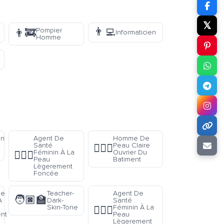
𝕏
👨‍💻
Pompier
👨‍🚒
Informaticien
Homme
en
Agent De
Homme De
u
Santé
Peau Claire
👷🏻‍♂️
Féminin À La
Ouvrier Du
👩🏾‍⚕️
Peau
Batiment
Lègerement
Foncée
ue
Teacher-
Agent De
🧑🏿‍🏫
À
Dark-
Santé
Skin-Tone
Féminin À La
👩🏽‍⚕️
nt
Peau
Lègerement