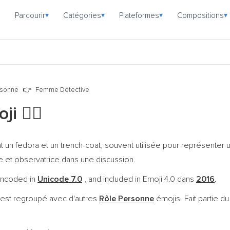
Parcourir
Catégories
Plateformes
Compositions
▾
▾
▾
▾
rsonne
Femme Détective
oji
🕵️‍♀️
nt un fedora et un trench-coat, souvent utilisée pour représenter
ce et observatrice dans une discussion.
 encoded in
Unicode 7.0
, and included in Emoji 4.0 dans
2016
.
 est regroupé avec d'autres
Rôle Personne
émojis. Fait partie d