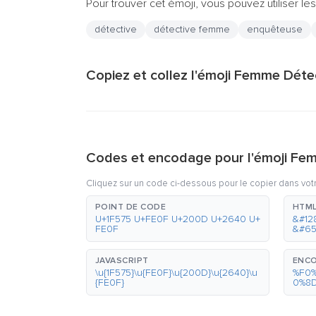
Pour trouver cet émoji, vous pouvez utiliser les
détective
détective femme
enquêteuse
Copiez et collez l'émoji Femme Détec
Codes et encodage pour l'émoji Fe
Cliquez sur un code ci-dessous pour le copier dans vot
POINT DE CODE
HTML
U+1F575 U+FE0F U+200D U+2640 U+
&#12
FE0F
&#65
JAVASCRIPT
ENCO
\u{1F575}\u{FE0F}\u{200D}\u{2640}\u
%F0
{FE0F}
0%8