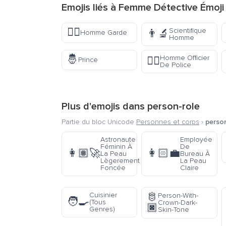
Emojis liés à Femme Détective Émoji
💂‍♂️
Scientifique
👨‍🔬
Homme Garde
Homme
🤴
Homme Officier
👮‍♂️
Prince
De Police
Plus d'emojis dans
person-role
Partie du bloc Unicode
Personnes et corps
›
person
Astronaute
Employée
Féminin À
De
👩🏽‍🚀
👩🏻‍💼
La Peau
Bureau À
Lègerement
La Peau
Foncée
Claire
🫅
Cuisinier
Person-With-
🧑‍🍳
(Tous
Crown-Dark-
🏿
Genres)
Skin-Tone