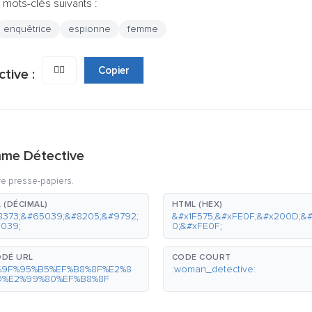
 mots-clés suivants :
enquêtrice
espionne
femme
🕵️‍♀️
Copier
tive :
mme Détective
re presse-papiers.
 (DÉCIMAL)
HTML (HEX)
8373;&#65039;&#8205;&#9792;
&#x1F575;&#xFE0F;&#x200D;&
039;
0;&#xFE0F;
DÉ URL
CODE COURT
%9F%95%B5%EF%B8%8F%E2%8
:woman_detective:
D%E2%99%80%EF%B8%8F