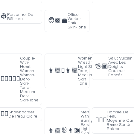
Personnel Du
Office-
👷
Bâtiment
Worker-
🧑🏿‍💼
Dark-
Skin-Tone
n
Couple-
Women
Salut Vulcain
With-
Wrestling:
Avec Les
🖖🏿
Heart-
Light Skin
Doights
👩🏻‍🫯‍👩🏽
Woman-
Tone,
Couleurs
Woman-
Medium
Foncés
👩🏿‍❤️‍👩🏾
Dark-
Skin
Skin-
Tone
-
Tone-
Medium-
Dark-
Skin-Tone
Snowboarder
Men
Homme De
🏂🏻
De Peau Claire
With
Peau
🚣🏽‍♂️
Bunny
Moyenne Qui
Ears:
Rame Sur Un
Light
Bateau
👨🏻‍🐰‍👨🏿
Skin