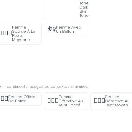
Tone,
Dark
Skin
Tone
Femme
Femme Avec
⛹️‍♀️
Sourde À La
Un Ballon
🧏🏽‍♀️
Peau
Moyenne
 — sentiments, usages ou contextes similaires.
Femme Officier
Femme
Femme
👮‍♀️
🕵🏿‍♀️
🕵🏽‍♀️
De Police
Détective Au
Détective Au
Teint Foncé
Teint Moyen