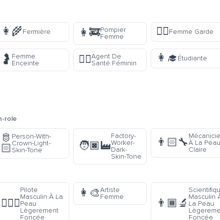
👩‍🌾
💂‍♀️
Pompier
👩‍🚒
Fermière
Femme Garde
Femme
👩‍🎓
Femme
Agent De
🤰
👩‍⚕️
Étudiante
Enceinte
Santé Féminin
-role
🫅
Factory-
Mécanici
Person-With-
👨🏻‍🔧
Worker-
À La Pea
Crown-Light-
🧑🏿‍🏭
🏻
Dark-
Claire
Skin-Tone
Skin-Tone
Pilote
Artiste
Scientifiq
👩‍🎨
Masculin À La
Femme
Masculin 
👨🏽‍✈️
👨🏾‍🔬
Peau
La Peau
Lègerement
Lègereme
Foncée
Foncée