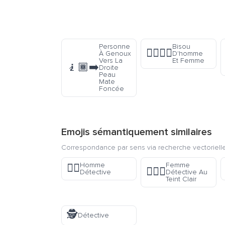
Personne
Bisou
👩‍❤️‍💋‍👨
À Genoux
D'homme
Vers La
Et Femme
🧎🏾‍➡️
Droite
Peau
Mate
Foncée
Emojis sémantiquement similaires
Correspondance par sens via recherche vectorielle
Homme
Femme
🕵️‍♂️
🕵🏻‍♀️
Détective
Détective Au
Teint Clair
🕵️
Détective