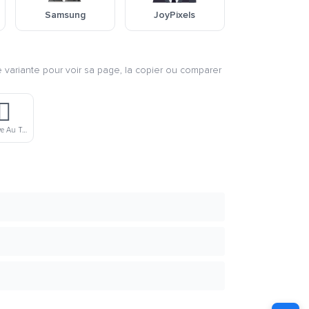
Samsung
JoyPixels
e variante pour voir sa page, la copier ou comparer
♀️
Femme Détective Au Teint Foncé