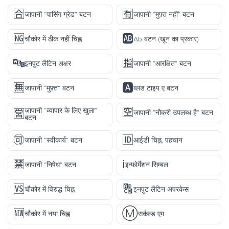
🈴
🈶
जापानी “पासिंग ग्रेड” बटन
जापानी “मुफ़्त नहीं” बटन
🆖
🆎
चौकोर में ठीक नहीं चिह्न
Ab बटन (खून का प्रकार)
🔤
🈯
इनपुट लैटिन अक्षर
जापानी “आरक्षित” बटन
🈚
🅰️
जापानी “मुफ़्त” बटन
ब्लड टाइप ए बटन
🈳
जापानी “व्यापार के लिए खुला”
🈺
जापानी “नौकरी उपलब्ध है” बटन
बटन
🉑
🆔
जापानी “स्वीकार्य” बटन
आईडी चिह्न, पहचान
🈲
ℹ️
जापानी “निषेध” बटन
इन्फोर्मेशन सिम्बल
🆚
🔠
चौकोर में विरुद्ध चिह्न
इनपुट लैटिन अपरकेस
🆕
Ⓜ️
चौकोर में नया चिह्न
सर्कल्ड एम