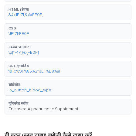
HTML (हेक्स)
&#x1F171;&#xFE0F;
CSS
\1F171\FE0F
JAVASCRIPT
\u{1F171}\u{FE0F}
URL-एन्कोडेड
%F0%9F%85%B1%EF%B8%8F
शॉर्टकोड
:b_button_blood_type:
यूनिकोड ब्लॉक
Enclosed Alphanumeric Supplement
बी बटन (ब्लड टाइप) इमोजी कैसे टाइप करें