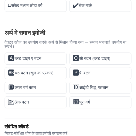
◽
✔️
सफ़ेद मध्यम-छोटा वर्ग
चेक मार्क
अर्थ में समान इमोजी
वेक्टर खोज का उपयोग करके अर्थ से मिलान किया गया — समान भावनाएँ, उपयोग या
संदर्भ।
🅰️
🅾️
ब्लड टाइप ए बटन
ओ बटन (ब्लड टाइप)
🆎
🅿️
Ab बटन (खून का प्रकार)
पी बटन
🔲
🆔
काला वर्ग बटन
आईडी चिह्न, पहचान
🆗
🟫
ठीक बटन
भूरा वर्ग
संबंधित कीवर्ड
निकट-संबंधित थीम के तहत इमोजी ब्राउज़ करें: