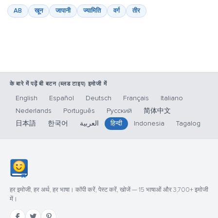
AB
खून
जापानी
ज्यामिति
वर्ग
तीर
के बारे में पढ़ें बी बटन (ब्लड टाइप) इमोजी में
English
Español
Deutsch
Français
Italiano
Nederlands
Português
Русский
简体中文
日本語
한국어
العربية
हिन्दी
Indonesia
Tagalog
हर इमोजी, हर अर्थ, हर भाषा। कॉपी करें, पेस्ट करें, खोजें — 15 भाषाओं और 3,700+ इमोजी
में।