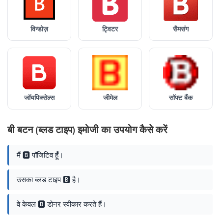
विन्डोज़
ट्विटर
सैमसंग
जॉयपिक्सेल्स
जीमेल
सॉफ्ट बैंक
बी बटन (ब्लड टाइप) इमोजी का उपयोग कैसे करें
मैं 🅱️ पॉजिटिव हूँ।
उसका ब्लड टाइप 🅱️ है।
वे केवल 🅱️ डोनर स्वीकार करते हैं।