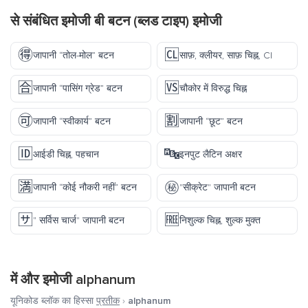
से संबंधित इमोजी बी बटन (ब्लड टाइप) इमोजी
🉐
🆑
जापानी “तोल-मोल” बटन
साफ़, क्लीयर, साफ़ चिह्न, Cl
🈴
🆚
जापानी “पासिंग ग्रेड” बटन
चौकोर में विरुद्ध चिह्न
🉑
🈹
जापानी “स्वीकार्य” बटन
जापानी “छूट” बटन
🆔
🔤
आईडी चिह्न, पहचान
इनपुट लैटिन अक्षर
🈵
㊙️
जापानी “कोई नौकरी नहीं” बटन
"सीक्रेट" जापानी बटन
🈂️
🆓
" सर्विस चार्ज" जापानी बटन
निशुल्क चिह्न, शुल्क मुक्त
में और इमोजी
alphanum
यूनिकोड ब्लॉक का हिस्सा
प्रतीक
›
alphanum