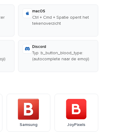
macOS
zer
Ctrl + Cmd + Spatie opent het
tekenoverzicht
Discord
Typ :b_button_blood_type:
ji)
(autocomplete naar de emoji)
Samsung
JoyPixels