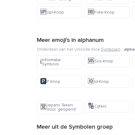
🆙
🆓
Up!-Knop
Free-Knop
Meer emoji's in
alphanum
Onderdeel van het Unicode-blok
Symbolen
›
alph
🆘
Informatie
ℹ️
Sos-Knop
Symbool
🅿️
🆔
P Knop
Id-Knop
🔢
Japans Teken
🈺
Cijfers
Voor ‘geopend’
Meer uit de
Symbolen
groep