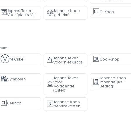
🆑
Japans Teken
Japanse Knop
🈳
㊙️
Cl-Knop
Voor ‘plaats Vrij’
'geheim'
anum
Ⓜ️
🆒
Japans Teken
🈶
M Cirkel
Cool-Knop
Voor ‘niet Gratis’
🔣
Japans Teken
Japanse Knop
Symbolen
🈷️
Voor
'maandelijks
🈴
‘voldoende
Bedrag'
(Cijfer)‘
🆑
Japanse Knop
🈂️
Cl-Knop
'servicekosten'