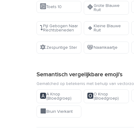
🔟
Grote Blauwe
🔷
Toets 10
Ruit
Pijl Gebogen Naar
Kleine Blauwe
⤵️
🔹
Rechtsbeneden
Ruit
🔯
📛
Zespuntige Ster
Naamkaartje
Semantisch vergelijkbare emoji's
Gematched op betekenis met behulp van vectorzoe
A Knop
O Knop
🅰️
🅾️
(Bloedgroep)
(Bloedgroep)
🟫
Bruin Vierkant