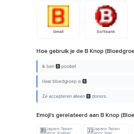
Gmail
Softbank
Hoe gebruik je de B Knop (Bloedgroe
Ik ben 🅱️ positief.
Haar bloedgroep is 🅱️.
Ze accepteren alleen 🅱️ donors.
Emoji's gerelateerd aan B Knop (Blo
Japans Teken
Japans Teken
🈹
🈁
Voor ‘korting’
Voor ‘hier’