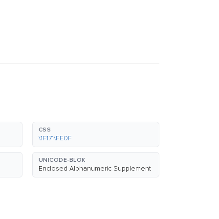
CSS
\1F171\FE0F
UNICODE-BLOK
Enclosed Alphanumeric Supplement