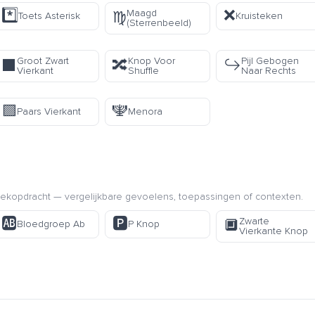
*️⃣
❌
Maagd
♍
Toets Asterisk
Kruisteken
(Sterrenbeeld)
Groot Zwart
Knop Voor
Pijl Gebogen
⬛
🔀
↪️
Vierkant
Shuffle
Naar Rechts
🟪
🕎
Paars Vierkant
Menora
kopdracht — vergelijkbare gevoelens, toepassingen of contexten.
🆎
🅿️
Zwarte
🔲
Bloedgroep Ab
P Knop
Vierkante Knop