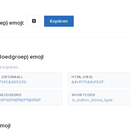
🅱️
Kopiëren
ep) emoji:
loedgroep) emoji
e kopiëren.
 (DECIMAAL)
HTML (HEX)
7345;&#65039;
&#x1F171;&#xFE0F;
GECODEERD
SHORTCODE
%9F%85%B1%EF%B8%8F
:b_button_blood_type:
moji