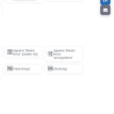
Japans Teken
Japans Teken
🈳
🉑
Voor ‘plaats Vrij’
Voor
‘acceptabel’
🆓
🆗
Free-Knop
Ok-Knop