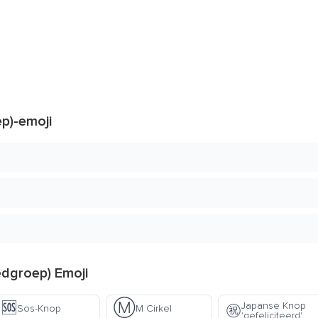
p)-emoji
edgroep) Emoji
🆘
Ⓜ️
Japanse Knop
㊗️
Sos-Knop
M Cirkel
'gefeliciteerd'