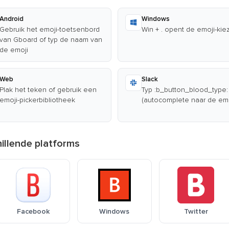
Android
Windows
Gebruik het emoji-toetsenbord
Win + . opent de emoji-kie
van Gboard of typ de naam van
de emoji
Web
Slack
Plak het teken of gebruik een
Typ :b_button_blood_type:
emoji-pickerbibliotheek
(autocomplete naar de emo
illende platforms
Facebook
Windows
Twitter