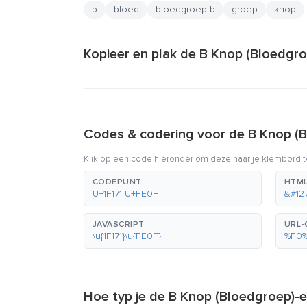
b
bloed
bloedgroep b
groep
knop
Kopieer en plak de B Knop (Bloedgro
Codes & codering voor de B Knop (B
Klik op een code hieronder om deze naar je klembord t
CODEPUNT
HTML
U+1F171 U+FE0F
&#12
JAVASCRIPT
URL-
\u{1F171}\u{FE0F}
%F0
Hoe typ je de B Knop (Bloedgroep)-e