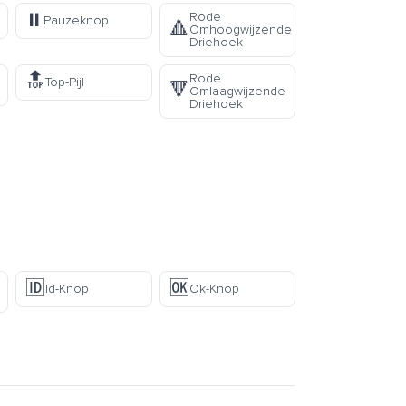
⏸️
Rode
Pauzeknop
🔺
Omhoogwijzende
Driehoek
🔝
Rode
Top-Pijl
🔻
Omlaagwijzende
Driehoek
🆔
🆗
Id-Knop
Ok-Knop