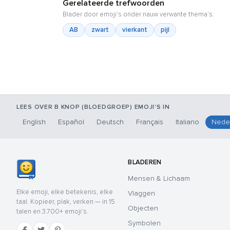
Gerelateerde trefwoorden
Blader door emoji's onder nauw verwante thema's:
AB
zwart
vierkant
pijl
LEES OVER B KNOP (BLOEDGROEP) EMOJI'S IN
English
Español
Deutsch
Français
Italiano
Nede
BLADEREN
Mensen & Lichaam
Elke emoji, elke betekenis, elke
Vlaggen
taal. Kopieer, plak, verken — in 15
Objecten
talen en 3.700+ emoji's.
Symbolen