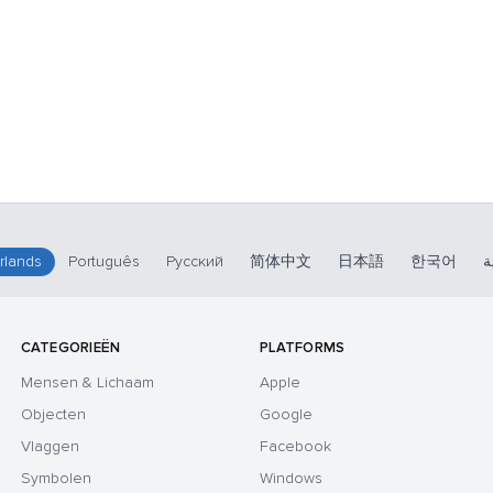
rlands
Português
Русский
简体中文
日本語
한국어
ة
CATEGORIEËN
PLATFORMS
Mensen & Lichaam
Apple
Objecten
Google
Vlaggen
Facebook
Symbolen
Windows