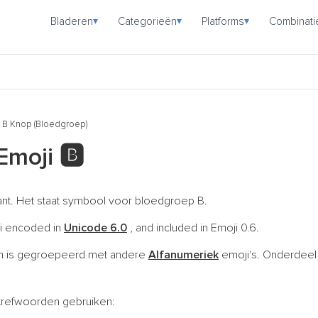
Bladeren
Categorieën
Platforms
Combinati
▾
▾
▾
B Knop (Bloedgroep)
 Emoji
🅱️
kant. Het staat symbool voor bloedgroep B.
ji encoded in
Unicode 6.0
, and included in Emoji 0.6.
 is gegroepeerd met andere
Alfanumeriek
emoji's. Onderdeel
trefwoorden gebruiken: