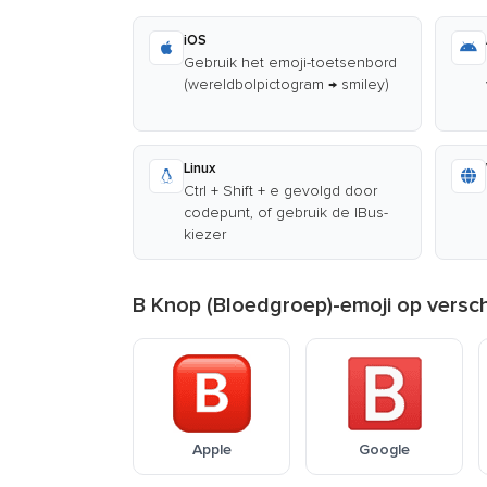
iOS
Gebruik het emoji-toetsenbord
(wereldbolpictogram → smiley)
Linux
Ctrl + Shift + e gevolgd door
codepunt, of gebruik de IBus-
kiezer
B Knop (Bloedgroep)-emoji op versch
Apple
Google