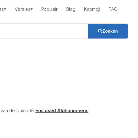
es
Versies
Populair
Blog
Kaomoji
FAQ
▾
▾
Zoeken
 van de Unicode
Enclosed Alphanumeric