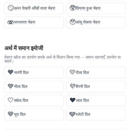
🙄
🥸
ऊपर देखती आँखों वाला चेहरा
छिपाया हुआ चेहरा
🫨
🥹
थरथराता चेहरा
आंसू रोकता चेहरा
अर्थ में समान इमोजी
वेक्टर खोज का उपयोग करके अर्थ से मिलान किया गया — समान भावनाएँ, उपयोग या
संदर्भ।
🧡
💛
नारंगी दिल
पीला दिल
💙
💜
नीला दिल
बैंगनी दिल
🤍
❤️
सफ़ेद दिल
लाल दिल
🤎
🩶
भूरा दिल
स्लेटी दिल