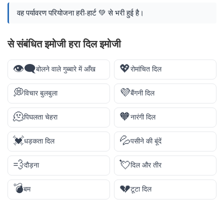
वह पर्यावरण परियोजना हरी-हार्ट 💚 से भरी हुई है।
से संबंधित इमोजी हरा दिल इमोजी
👁️‍🗨️
💖
बोलने वाले गुब्बारे में आँख
रोमांचित दिल
💭
💜
विचार बुलबुला
बैंगनी दिल
🫠
🧡
पिघलता चेहरा
नारंगी दिल
💓
💦
धड़कता दिल
पसीने की बूंदें
💨
💘
दौड़ना
दिल और तीर
💣
💔
बम
टूटा दिल