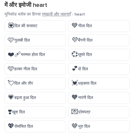
में और इमोजी
heart
यूनिकोड ब्लॉक का हिस्सा
स्माइली और भावनाएँ
›
heart
💟
💙
दिल की सजावट
नीला दिल
🩷
💜
गुलाबी दिल
बैंगनी दिल
❤️‍🩹
💞
मरम्मत होता दिल
घूमते दिल
🩵
💕
हल्का नीला दिल
दो दिल
💘
💓
दिल और तीर
धड़कता दिल
💗
🧡
बढ़ता हुआ दिल
नारंगी दिल
❣️
💌
खुश दिल
प्रेमपत्र
💖
🤎
रोमांचित दिल
भूरा दिल