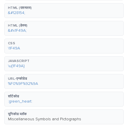
HTML (दशमलव)
&#128154;
HTML (हेक्स)
&#x1F49A;
CSS
\1F49A
JAVASCRIPT
\u{1F49A}
URL-एन्कोडेड
%F0%9F%92%9A
शॉर्टकोड
:green_heart:
यूनिकोड ब्लॉक
Miscellaneous Symbols and Pictographs