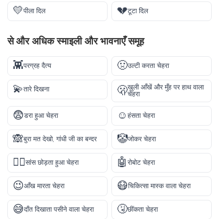
💛
💔
पीला दिल
टूटा दिल
से और अधिक
स्माइली और भावनाएँ
समूह
👾
🤢
परग्रह दैत्य
उल्टी करता चेहरा
💫
खुली आँखें और मुँह पर हाथ वाला
🫢
तारे दिखना
चेहरा
😨
☺️
डरा हुआ चेहरा
हंसता चेहरा
🙈
🤡
बुरा मत देखो, गांधी जी का बन्दर
जोकर चेहरा
😮‍💨
🤖
सांस छोड़ता हुआ चेहरा
रोबोट चेहरा
😉
😷
आँख मारता चेहरा
चिकित्सा मास्क वाला चेहरा
😅
🤧
दाँत दिखाता पसीने वाला चेहरा
छींकता चेहरा