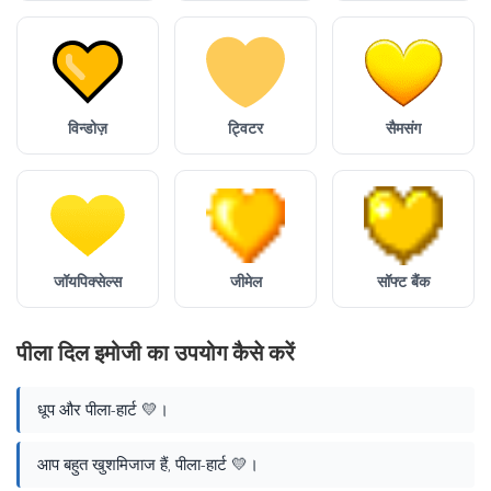
विन्डोज़
ट्विटर
सैमसंग
जॉयपिक्सेल्स
जीमेल
सॉफ्ट बैंक
पीला दिल इमोजी का उपयोग कैसे करें
धूप और पीला-हार्ट 💛।
आप बहुत खुशमिजाज हैं, पीला-हार्ट 💛।