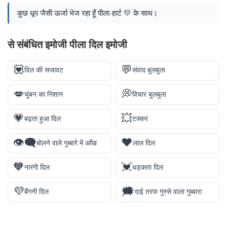
कुछ धूप जैसी ऊर्जा भेज रहा हूँ पीला-हार्ट 💛 के साथ।
से संबंधित इमोजी पीला दिल इमोजी
💟
💬
दिल की सजावट
संवाद बुलबुला
💋
💭
चुंबन का निशान
विचार बुलबुला
💗
💥
बढ़ता हुआ दिल
टक्कर
👁️‍🗨️
❤️
बोलने वाले गुब्बारे में आँख
लाल दिल
🧡
💓
नारंगी दिल
धड़कता दिल
💜
🗯️
बैंगनी दिल
दाई तरफ गुस्से वाला गुब्बारा