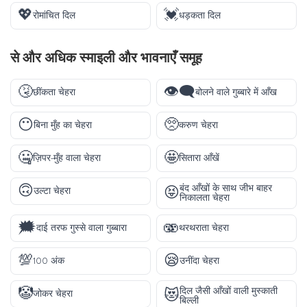
💖
💓
रोमांचित दिल
धड़कता दिल
से और अधिक
स्माइली और भावनाएँ
समूह
🤧
👁️‍🗨️
छींकता चेहरा
बोलने वाले गुब्बारे में आँख
😶
🥺
बिना मुँह का चेहरा
करुण चेहरा
🤐
🤩
ज़िपर-मुँह वाला चेहरा
सितारा आँखें
🙃
बंद आँखों के साथ जीभ बाहर
😝
उल्टा चेहरा
निकालता चेहरा
🗯️
🫨
दाई तरफ गुस्से वाला गुब्बारा
थरथराता चेहरा
💯
😪
100 अंक
उनींदा चेहरा
🤡
दिल जैसी आँखों वाली मुस्काती
😻
जोकर चेहरा
बिल्ली