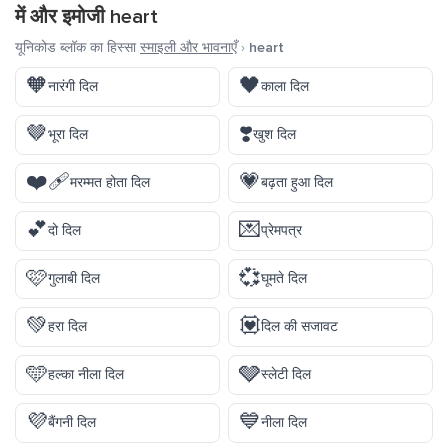
में और इमोजी
heart
यूनिकोड ब्लॉक का हिस्सा
स्माइली और भावनाएँ
›
heart
🧡
🖤
नारंगी दिल
काला दिल
🤎
❣️
भूरा दिल
खुश दिल
❤️‍🩹
💗
मरम्मत होता दिल
बढ़ता हुआ दिल
💕
💌
दो दिल
प्रेमपत्र
🩷
💞
गुलाबी दिल
घूमते दिल
💚
💟
हरा दिल
दिल की सजावट
🩵
🩶
हल्का नीला दिल
स्लेटी दिल
💜
💙
बैंगनी दिल
नीला दिल