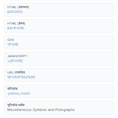
HTML (दशमलव)
&#128155;
HTML (हेक्स)
&#x1F49B;
CSS
\1F49B
JAVASCRIPT
\u{1F49B}
URL-एन्कोडेड
%F0%9F%92%9B
शॉर्टकोड
:yellow_heart:
यूनिकोड ब्लॉक
Miscellaneous Symbols and Pictographs