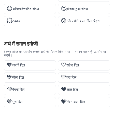
😑
🤔
अभिव्यक्तिरहित चेहरा
सोचता हुआ चेहरा
💥
😰
टक्कर
ठंडे पसीने वाला नीला चेहरा
अर्थ में समान इमोजी
वेक्टर खोज का उपयोग करके अर्थ से मिलान किया गया — समान भावनाएँ, उपयोग या
संदर्भ।
🧡
🤍
नारंगी दिल
सफ़ेद दिल
💙
💚
नीला दिल
हरा दिल
💜
❤️
बैंगनी दिल
लाल दिल
🤎
💝
भूरा दिल
रिबन वाला दिल