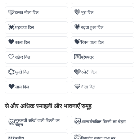
🩵
🤎
हल्का नीला दिल
भूरा दिल
💓
💗
धड़कता दिल
बढ़ता हुआ दिल
🖤
💝
काला दिल
रिबन वाला दिल
🤍
💌
सफ़ेद दिल
प्रेमपत्र
💞
🩶
घूमते दिल
स्लेटी दिल
❤️
💙
लाल दिल
नीला दिल
से और अधिक
स्माइली और भावनाएँ
समूह
🙀
मुस्काती आँखों वाली बिल्ली का
😺
आश्चर्यचकित बिल्ली का चेहरा
चेहरा
💤
🤯
उनींदा
विस्फोट करता हुआ सर