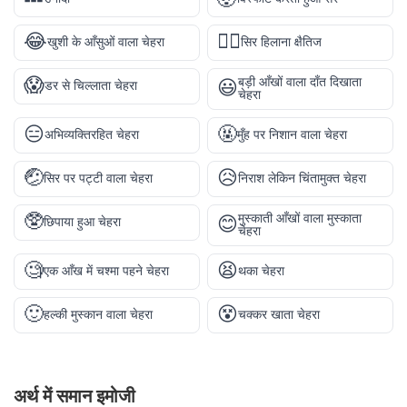
😂
🙂‍↔️
खुशी के आँसुओं वाला चेहरा
सिर हिलाना क्षैतिज
😱
बड़ी आँखों वाला दाँत दिखाता
😃
डर से चिल्लाता चेहरा
चेहरा
😑
🤬
अभिव्यक्तिरहित चेहरा
मुँह पर निशान वाला चेहरा
🤕
😥
सिर पर पट्टी वाला चेहरा
निराश लेकिन चिंतामुक्त चेहरा
🥸
मुस्काती आँखों वाला मुस्काता
😊
छिपाया हुआ चेहरा
चेहरा
🧐
😫
एक आँख में चश्मा पहने चेहरा
थका चेहरा
🙂
😵
हल्की मुस्कान वाला चेहरा
चक्कर खाता चेहरा
अर्थ में समान इमोजी