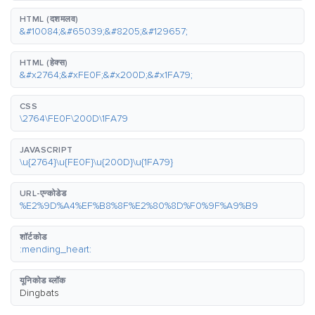
HTML (दशमलव)
&#10084;&#65039;&#8205;&#129657;
HTML (हेक्स)
&#x2764;&#xFE0F;&#x200D;&#x1FA79;
CSS
\2764\FE0F\200D\1FA79
JAVASCRIPT
\u{2764}\u{FE0F}\u{200D}\u{1FA79}
URL-एन्कोडेड
%E2%9D%A4%EF%B8%8F%E2%80%8D%F0%9F%A9%B9
शॉर्टकोड
:mending_heart:
यूनिकोड ब्लॉक
Dingbats