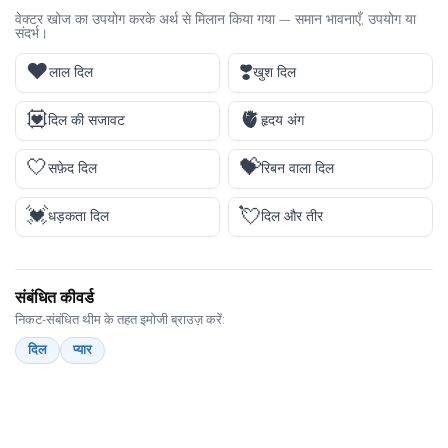
वेक्टर खोज का उपयोग करके अर्थ से मिलान किया गया — समान भावनाएँ, उपयोग या
संदर्भ।
❤️
❣️
लाल दिल
खुश दिल
💟
🫀
दिल की सजावट
हृदय अंग
🤍
💝
सफ़ेद दिल
रिबन वाला दिल
💓
💘
धड़कता दिल
दिल और तीर
संबंधित कीवर्ड
निकट-संबंधित थीम के तहत इमोजी ब्राउज़ करें:
दिल
प्यार