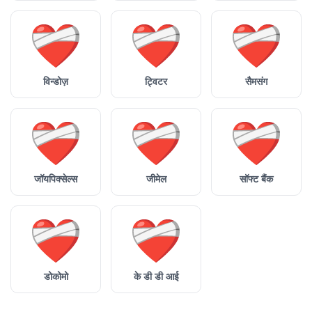
विन्डोज़
ट्विटर
सैमसंग
जॉयपिक्सेल्स
जीमेल
सॉफ्ट बैंक
डोकोमो
के डी डी आई