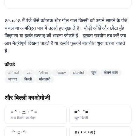
ฅ^•ﻌ•^ฅ में पंजे जैसे कोष्ठक और गोल गाल बिल्ली को अपने सामने के पंजे
चंचल या आमंत्रित भाव में उठाते हुए सुझाते हैं। चौड़ी आँखें और छोटा मुँह
जिज्ञासा या हल्के उत्साह की भावना जोड़ते हैं। इसका उपयोग तब करें जब
आप मैत्रीपूर्ण दिखना चाहते हैं या हल्की-फुल्की बातचीत शुरू करना चाहते
हैं।
कीवर्ड
animal
cat
feline
happy
playful
खुश
खेलने वाला
जानवर
बिल्ली
मांसाहारी
और बिल्ली काओमोजी
＝^・ェ・^＝
=^_^=
काओमोजी
काओमोजी
प्यारा बिल्ली का चेहरा
खुश बिल्ली
=^･ω･^=
ฅ(•ㅅ•ฅ)