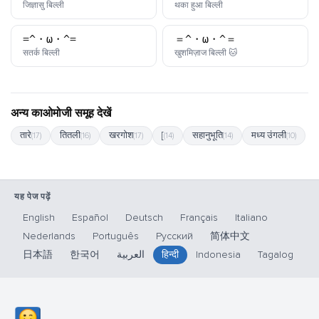
काओमोजी
काओमोजी
जिज्ञासु बिल्ली
थका हुआ बिल्ली
=^・ω・^=
＝^・ω・^＝
काओमोजी
काओमोजी
सतर्क बिल्ली
खुशमिज़ाज बिल्ली 🐱
अन्य काओमोजी समूह देखें
तारे
तितली
खरगोश
[
सहानुभूति
मध्य उंगली
(17)
(16)
(17)
(14)
(14)
(10)
यह पेज पढ़ें
English
Español
Deutsch
Français
Italiano
Nederlands
Português
Русский
简体中文
日本語
한국어
العربية
हिन्दी
Indonesia
Tagalog