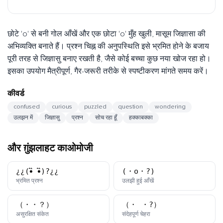
छोटे 'o' से बनी गोल आँखें और एक छोटा 'o' मुँह खुली, मासूम जिज्ञासा की
अभिव्यक्ति बनाते हैं। प्रश्न चिह्न की अनुपस्थिति इसे भ्रमित होने के बजाय
पूरी तरह से जिज्ञासु बनाए रखती है, जैसे कोई बच्चा कुछ नया खोज रहा हो।
इसका उपयोग मैत्रीपूर्ण, गैर-जरूरी तरीके से स्पष्टीकरण मांगते समय करें।
कीवर्ड
confused
curious
puzzled
question
wondering
उलझन में
जिज्ञासु
प्रश्न
सोच रहा हूँ
हक्काबक्का
और ग़ुंझलाहट काओमोजी
¿¿(•ิ_•ิ)?¿¿
(・o・?)
काओमोजी
काओमोजी
भ्रमित प्रश्न
उलझी हुई आँखें
（・・？）
（・_・?）
काओमोजी
काओमोजी
असुरक्षित संकेत
संदेहपूर्ण चेहरा