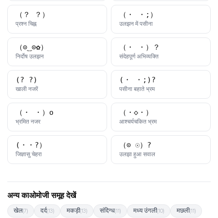
（？_？）
（・_・;）
काओमोजी
काओमोजी
प्रश्न चिह्न
उलझन में पसीना
（⊙‿⊙✿）
（・_・）？
काओमोजी
काओमोजी
निर्दोष उलझन
संदेहपूर्ण अभिव्यक्ति
(?_?)
(・_・;)?
काओमोजी
काओमोजी
खाली नजरें
पसीना बहाते भ्रम
（・_・）o
（・◇・）
काओमोजी
काओमोजी
भ्रमित नजर
आश्चर्यचकित भ्रम
(・・?）
（⊙_☉）?
काओमोजी
काओमोजी
जिज्ञासु चेहरा
उलझा हुआ सवाल
अन्य काओमोजी समूह देखें
खेल
दर्द
मकड़ी
संदिग्ध
मध्य उंगली
मछली
(7)
(13)
(13)
(11)
(10)
(11)