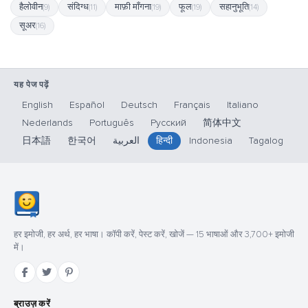
हैलोवीन
संदिग्ध
माफ़ी माँगना
फूल
सहानुभूति
(9)
(11)
(19)
(19)
(14)
सूअर
(16)
यह पेज पढ़ें
English
Español
Deutsch
Français
Italiano
Nederlands
Português
Русский
简体中文
日本語
한국어
العربية
हिन्दी
Indonesia
Tagalog
हर इमोजी, हर अर्थ, हर भाषा। कॉपी करें, पेस्ट करें, खोजें — 15 भाषाओं और 3,700+ इमोजी
में।
ब्राउज़ करें