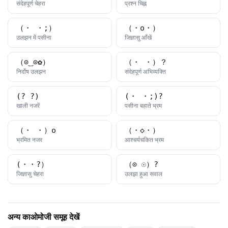
काओमोजी
काओमोजी
संदेहपूर्ण चेहरा
प्रश्न चिह्न
（・_・;）
（・o・）
काओमोजी
काओमोजी
उलझन में पसीना
जिज्ञासु आँखें
（⊙‿⊙✿）
（・_・）？
काओमोजी
काओमोजी
निर्दोष उलझन
संदेहपूर्ण अभिव्यक्ति
(?_?)
(・_・;)?
काओमोजी
काओमोजी
खाली नजरें
पसीना बहाते भ्रम
（・_・）o
（・◇・）
काओमोजी
काओमोजी
भ्रमित नजर
आश्चर्यचकित भ्रम
(・・?）
（⊙_☉）?
काओमोजी
काओमोजी
जिज्ञासु चेहरा
उलझा हुआ सवाल
अन्य काओमोजी समूह देखें