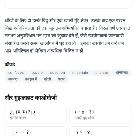
आँखों के लिए दो हल्के बिंदु और एक खाली मुँह क्षेत्र, उसके बाद एक प्रश्न
चिह्न, अनिश्चितता की एक न्यूनतम अभिव्यक्ति बनाता है। विरल वर्ण एक शांत,
लगभग अनुपस्थित-मन भ्रम का सुझाव देते हैं, जैसे उपयोगकर्ता जानकारी
संसाधित करते समय खालीपन में घूर रहा हो। इसका उपयोग तब करें जब
आप अनिश्चित हों लेकिन अत्यधिक चिंतित न हों।
कीवर्ड
confused
puzzle
question
uncertain
unclear
अनिश्चित
अस्पष्ट
उलझन में
पहेली
प्रश्न
और ग़ुंझलाहट काओमोजी
¿¿(•ิ_•ิ)?¿¿
(・o・?)
काओमोजी
काओमोजी
भ्रमित प्रश्न
उलझी हुई आँखें
（・_・?）
（？_？）