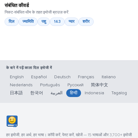
संबंधित कीवर्ड
निकट-संबंधित थीम के तहत इमोजी ब्राउज़ करें:
दिल
ज्यामिति
पशु
143
प्यार
शरीर
के बारे में पढ़ें काला दिल इमोजी में
English
Español
Deutsch
Français
Italiano
Nederlands
Português
Русский
简体中文
日本語
한국어
العربية
हिन्दी
Indonesia
Tagalog
हर इमोजी, हर अर्थ, हर भाषा। कॉपी करें, पेस्ट करें, खोजें — 15 भाषाओं और 3,700+ इमोजी