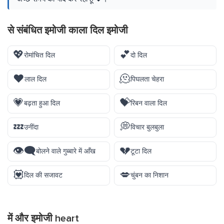
से संबंधित इमोजी काला दिल इमोजी
💖
💕
रोमांचित दिल
दो दिल
❤️
🫠
लाल दिल
पिघलता चेहरा
💗
💝
बढ़ता हुआ दिल
रिबन वाला दिल
💤
💭
उनींदा
विचार बुलबुला
👁️‍🗨️
💔
बोलने वाले गुब्बारे में आँख
टूटा दिल
💟
💋
दिल की सजावट
चुंबन का निशान
में और इमोजी
heart