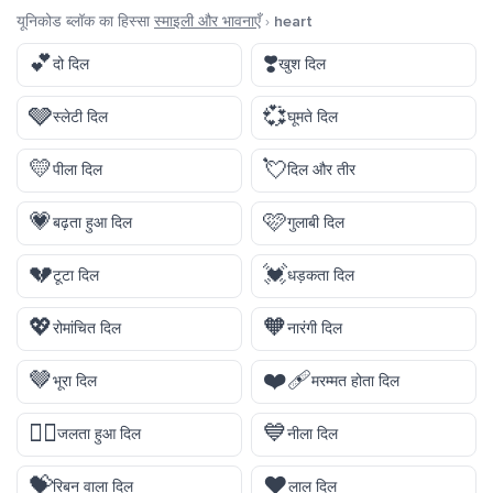
यूनिकोड ब्लॉक का हिस्सा
स्माइली और भावनाएँ
›
heart
💕
❣️
दो दिल
खुश दिल
🩶
💞
स्लेटी दिल
घूमते दिल
💛
💘
पीला दिल
दिल और तीर
💗
🩷
बढ़ता हुआ दिल
गुलाबी दिल
💔
💓
टूटा दिल
धड़कता दिल
💖
🧡
रोमांचित दिल
नारंगी दिल
🤎
❤️‍🩹
भूरा दिल
मरम्मत होता दिल
❤️‍🔥
💙
जलता हुआ दिल
नीला दिल
💝
❤️
रिबन वाला दिल
लाल दिल