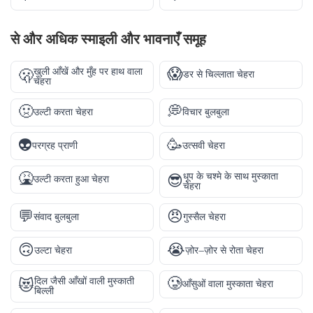
से और अधिक
स्माइली और भावनाएँ
समूह
😱
खुली आँखें और मुँह पर हाथ वाला
🫢
डर से चिल्लाता चेहरा
चेहरा
🤢
💭
उल्टी करता चेहरा
विचार बुलबुला
👽
🥳
परग्रह प्राणी
उत्सवी चेहरा
🤮
धूप के चश्मे के साथ मुस्काता
😎
उल्टी करता हुआ चेहरा
चेहरा
💬
😠
संवाद बुलबुला
गुस्सैल चेहरा
🙃
😭
उल्टा चेहरा
ज़ोर–ज़ोर से रोता चेहरा
🥲
दिल जैसी आँखों वाली मुस्काती
😻
आँसुओं वाला मुस्काता चेहरा
बिल्ली