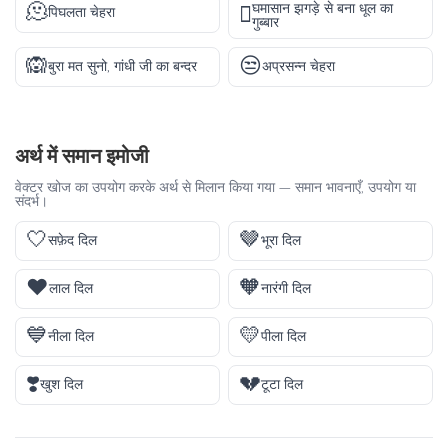
🫠
घमासान झगड़े से बना धूल का
🫯
पिघलता चेहरा
गुब्बार
🙉
😒
बुरा मत सुनो, गांधी जी का बन्दर
अप्रसन्न चेहरा
अर्थ में समान इमोजी
वेक्टर खोज का उपयोग करके अर्थ से मिलान किया गया — समान भावनाएँ, उपयोग या
संदर्भ।
🤍
🤎
सफ़ेद दिल
भूरा दिल
❤️
🧡
लाल दिल
नारंगी दिल
💙
💛
नीला दिल
पीला दिल
❣️
💔
खुश दिल
टूटा दिल