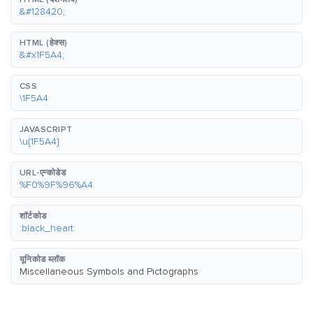
&#128420;
HTML (हेक्स)
&#x1F5A4;
CSS
\1F5A4
JAVASCRIPT
\u{1F5A4}
URL-एन्कोडेड
%F0%9F%96%A4
शॉर्टकोड
:black_heart:
यूनिकोड ब्लॉक
Miscellaneous Symbols and Pictographs