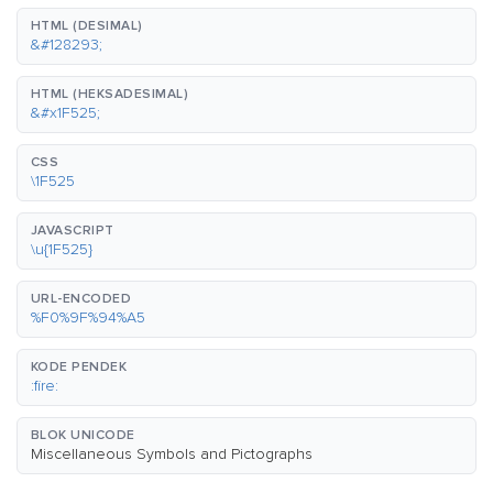
HTML (DESIMAL)
&#128293;
HTML (HEKSADESIMAL)
&#x1F525;
CSS
\1F525
JAVASCRIPT
\u{1F525}
URL-ENCODED
%F0%9F%94%A5
KODE PENDEK
:fire:
BLOK UNICODE
Miscellaneous Symbols and Pictographs