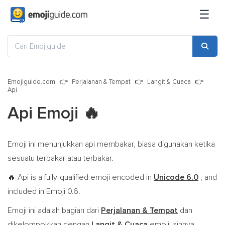
☰
Emojiguide.com
Perjalanan & Tempat
Langit & Cuaca
Api
Api Emoji
🔥
Emoji ini menunjukkan api membakar, biasa digunakan ketika
sesuatu terbakar atau terbakar.
Api is a fully-qualified emoji encoded in
Unicode 6.0
, and
🔥
included in Emoji 0.6.
Emoji ini adalah bagian dari
Perjalanan & Tempat
dan
dikelompokkan dengan
Langit & Cuaca
emoji lainnya.