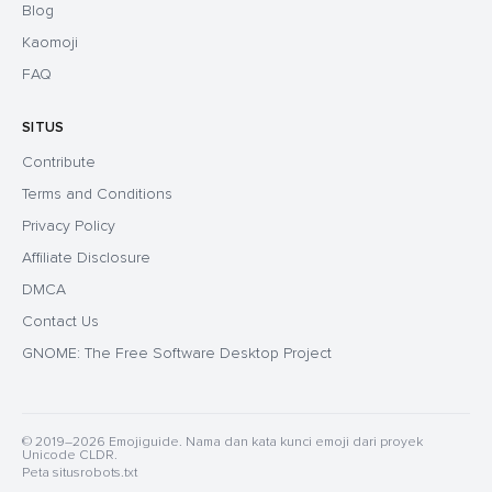
Blog
Kaomoji
FAQ
SITUS
Contribute
Terms and Conditions
Privacy Policy
Affiliate Disclosure
DMCA
Contact Us
GNOME: The Free Software Desktop Project
© 2019–2026 Emojiguide. Nama dan kata kunci emoji dari proyek
Unicode CLDR.
Peta situs
robots.txt