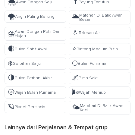
🌨️
🌂
Awan Dengan Salju
Payung Tertutup
🌪️
Matahari Di Balik Awan
🌥️
Angin Puting Beliung
Besar
💧
Awan Dengan Petir Dan
⛈️
Tetesan Air
Hujan
🌒
⭐
Bulan Sabit Awal
Bintang Medium Putih
❄️
🌕
Serpihan Salju
Bulan Purnama
🌗
🌌
Bulan Perbani Akhir
Bima Sakti
🌝
🌬️
Wajah Bulan Purnama
Wajah Meniup
🪐
Matahari Di Balik Awan
🌤️
Planet Bercincin
Kecil
Lainnya dari
Perjalanan & Tempat
grup