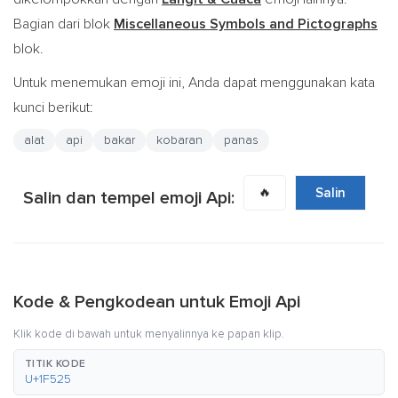
Bagian dari blok
Miscellaneous Symbols and Pictographs
blok.
Untuk menemukan emoji ini, Anda dapat menggunakan kata
kunci berikut:
alat
api
bakar
kobaran
panas
🔥
Salin
Salin dan tempel emoji Api:
Kode & Pengkodean untuk Emoji Api
Klik kode di bawah untuk menyalinnya ke papan klip.
TITIK KODE
U+1F525