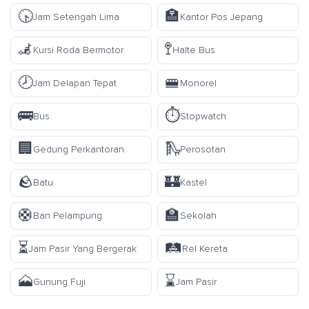
🕟
🏣
Jam Setengah Lima
Kantor Pos Jepang
🦼
🚏
Kursi Roda Bermotor
Halte Bus
🕗
🚝
Jam Delapan Tepat
Monorel
🚌
⏱️
Bus
Stopwatch
🏢
🛝
Gedung Perkantoran
Perosotan
🪨
🏰
Batu
Kastel
🛟
🏫
Ban Pelampung
Sekolah
⏳
🛤️
Jam Pasir Yang Bergerak
Rel Kereta
🗻
⌛
Gunung Fuji
Jam Pasir