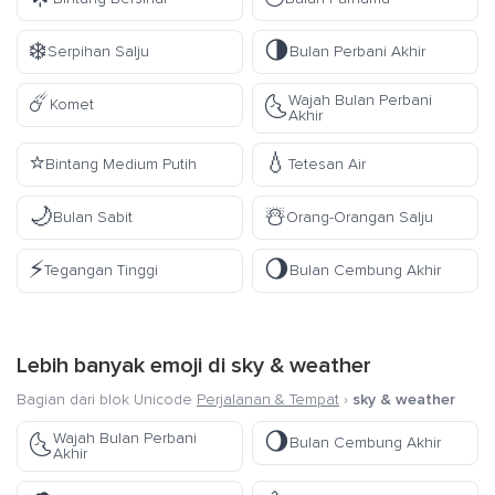
❄️
🌗
Serpihan Salju
Bulan Perbani Akhir
☄️
Wajah Bulan Perbani
🌜
Komet
Akhir
⭐
💧
Bintang Medium Putih
Tetesan Air
🌙
☃️
Bulan Sabit
Orang-Orangan Salju
⚡
🌖
Tegangan Tinggi
Bulan Cembung Akhir
Lebih banyak emoji di
sky & weather
Bagian dari blok Unicode
Perjalanan & Tempat
›
sky & weather
🌖
Wajah Bulan Perbani
🌜
Bulan Cembung Akhir
Akhir