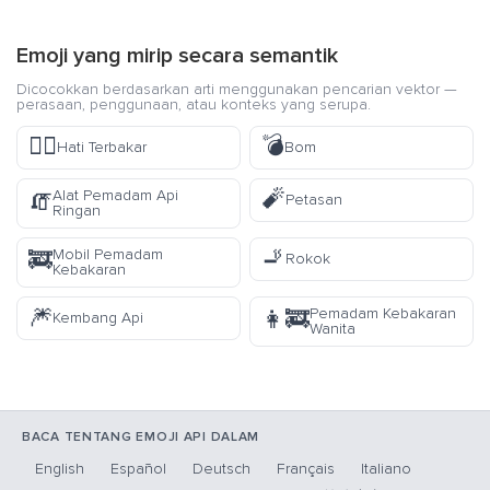
Emoji yang mirip secara semantik
Dicocokkan berdasarkan arti menggunakan pencarian vektor —
perasaan, penggunaan, atau konteks yang serupa.
❤️‍🔥
💣
Hati Terbakar
Bom
🧨
Alat Pemadam Api
🧯
Petasan
Ringan
🚬
Mobil Pemadam
🚒
Rokok
Kebakaran
🎆
Pemadam Kebakaran
👩‍🚒
Kembang Api
Wanita
BACA TENTANG EMOJI API DALAM
English
Español
Deutsch
Français
Italiano