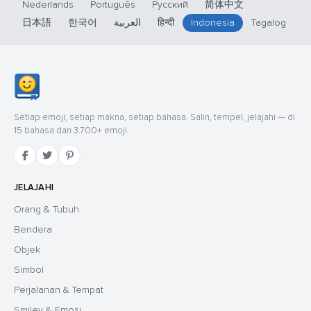
Nederlands
Português
Русский
简体中文
日本語
한국어
العربية
हिन्दी
Indonesia
Tagalog
Setiap emoji, setiap makna, setiap bahasa. Salin, tempel, jelajahi — di
15 bahasa dan 3.700+ emoji.
JELAJAHI
Orang & Tubuh
Bendera
Objek
Simbol
Perjalanan & Tempat
Smiley & Emosi