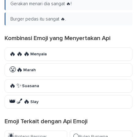
Gerakan menari dia sangat 🔥!
Burger pedas itu sangat 🔥.
Kombinasi Emoji yang Menyertakan Api
🔥🔥🔥
Menyala
😤🔥
Marah
🔥✨
Suasana
👑💅🔥
Slay
Emoji Terkait dengan Api Emoji
🌟
🌕
Bintang Bersinar
Bulan Purnama