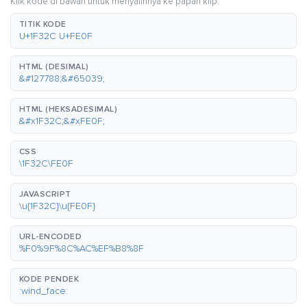
Klik kode di bawah untuk menyalinnya ke papan klip.
TITIK KODE
U+1F32C U+FE0F
HTML (DESIMAL)
&#127788;&#65039;
HTML (HEKSADESIMAL)
&#x1F32C;&#xFE0F;
CSS
\1F32C\FE0F
JAVASCRIPT
\u{1F32C}\u{FE0F}
URL-ENCODED
%F0%9F%8C%AC%EF%B8%8F
KODE PENDEK
:wind_face: