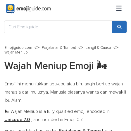
☰
Emojiguide.com
Perjalanan & Tempat
Langit & Cuaca
Wajah Meniup
Wajah Meniup Emoji
🌬️
Emoji ini menunjukkan abu-abu atau biru angin bertiup wajah
manusia dari mulutnya. Manusia biasanya wanita dan mewakili
Ibu Alam.
Wajah Meniup is a fully-qualified emoji encoded in
🌬️
Unicode 7.0
, and included in Emoji 0.7.
Emoji ini adalah bagian dari
Perjalanan & Tempat
dan