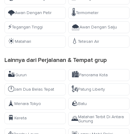
🌩️
🌡️
Awan Dengan Petir
Termometer
⚡
🌨️
Tegangan Tinggi
Awan Dengan Salju
☀️
💧
Matahari
Tetesan Air
Lainnya dari
Perjalanan & Tempat
grup
🏜️
🏙️
Gurun
Panorama Kota
🕛
🗽
Jam Dua Belas Tepat
Patung Liberty
🗼
🪨
Menara Tokyo
Batu
🚆
Matahari Terbit Di Antara
🌄
Kereta
Gunung