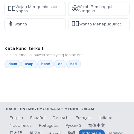
Wajah Mengembuskan
Wajah Bersungguh-
😮‍💨
😤
Napas
Sungguh
👩
🤦‍♀️
Wanita
Wanita Menepuk Jidat
Kata kunci terkait
Jelajahi emoji di bawah tema yang terkait erat:
daun
asap
band
es
hati
BACA TENTANG EMOJI WAJAH MENIUP DALAM
English
Español
Deutsch
Français
Italiano
Nederlands
Português
Русский
简体中文
日本語
한국어
العربية
हिन्दी
Indonesia
Tagalog