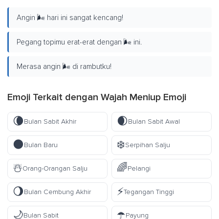
Angin 🌬️ hari ini sangat kencang!
Pegang topimu erat-erat dengan 🌬️ ini.
Merasa angin 🌬️ di rambutku!
Emoji Terkait dengan Wajah Meniup Emoji
🌘
🌒
Bulan Sabit Akhir
Bulan Sabit Awal
🌑
❄️
Bulan Baru
Serpihan Salju
☃️
🌈
Orang-Orangan Salju
Pelangi
🌖
⚡
Bulan Cembung Akhir
Tegangan Tinggi
🌙
☂️
Bulan Sabit
Payung