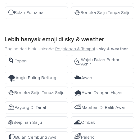
🌕
⛄
Bulan Purnama
Boneka Salju Tanpa Salju
Lebih banyak emoji di
sky & weather
Bagian dari blok Unicode
Perjalanan & Tempat
›
sky & weather
🌀
Wajah Bulan Perbani
🌜
Topan
Akhir
🌪️
☁️
Angin Puting Beliung
Awan
⛄
🌧️
Boneka Salju Tanpa Salju
Awan Dengan Hujan
⛱️
⛅
Payung Di Tanah
Matahari Di Balik Awan
❄️
🌊
Serpihan Salju
Ombak
🌔
🌈
Bulan Cembung Awal
Pelangi