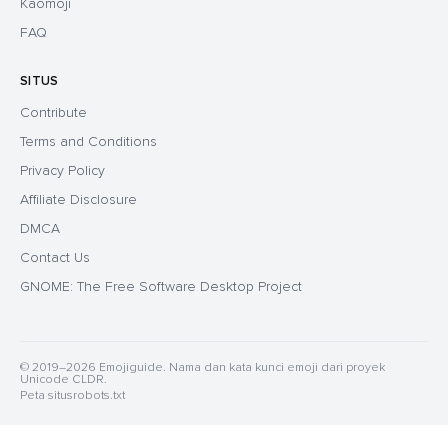
Kaomoji
FAQ
SITUS
Contribute
Terms and Conditions
Privacy Policy
Affiliate Disclosure
DMCA
Contact Us
GNOME: The Free Software Desktop Project
© 2019–2026 Emojiguide. Nama dan kata kunci emoji dari proyek
Unicode CLDR.
Peta situs
robots.txt