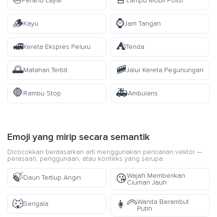
⛵
🚨
Perahu Layar
Lampu Mobil Polisi
🪵
⌚
Kayu
Jam Tangan
🚅
⛺
Kereta Ekspres Peluru
Tenda
🌅
🚞
Matahari Terbit
Jalur Kereta Pegunungan
🛑
🚑
Rambu Stop
Ambulans
Emoji yang mirip secara semantik
Dicocokkan berdasarkan arti menggunakan pencarian vektor —
perasaan, penggunaan, atau konteks yang serupa.
🍃
Wajah Memberikan
😘
Daun Tertiup Angin
Ciuman Jauh
🐺
Wanita Berambut
👩‍🦳
Serigala
Putih