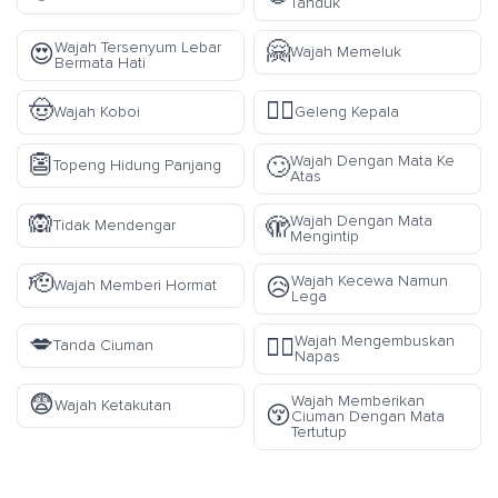
Tanduk
🤗
Wajah Tersenyum Lebar
😍
Wajah Memeluk
Bermata Hati
🤠
🙂‍↔️
Wajah Koboi
Geleng Kepala
👺
Wajah Dengan Mata Ke
🙄
Topeng Hidung Panjang
Atas
🙉
Wajah Dengan Mata
🫣
Tidak Mendengar
Mengintip
🫡
Wajah Kecewa Namun
😥
Wajah Memberi Hormat
Lega
💋
Wajah Mengembuskan
😮‍💨
Tanda Ciuman
Napas
😨
Wajah Memberikan
Wajah Ketakutan
😚
Ciuman Dengan Mata
Tertutup