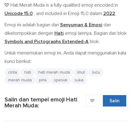
Hati Merah Muda is a fully-qualified emoji encoded in
🩷
Unicode 15.0
, and included in Emoji 15.0 dalam
2022
.
Emoji ini adalah bagian dari
Senyuman & Emosi
dan
dikelompokkan dengan
Hati
emoji lainnya. Bagian dari blok
Symbols and Pictographs Extended-A
blok.
Untuk menemukan emoji ini, Anda dapat menggunakan kata
kunci berikut:
cinta
hati
hati merah muda
imut
lucu
merah muda
pink
spesial
suka
Salin dan tempel emoji Hati
🩷
Salin
Merah Muda: