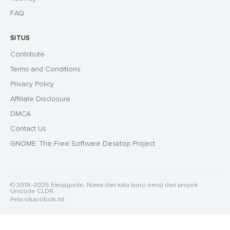
FAQ
SITUS
Contribute
Terms and Conditions
Privacy Policy
Affiliate Disclosure
DMCA
Contact Us
GNOME: The Free Software Desktop Project
© 2019–2026 Emojiguide. Nama dan kata kunci emoji dari proyek
Unicode CLDR.
Peta situs
robots.txt