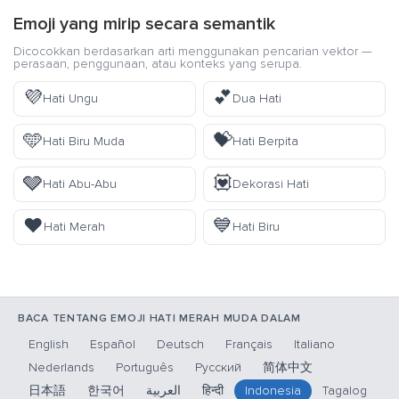
Emoji yang mirip secara semantik
Dicocokkan berdasarkan arti menggunakan pencarian vektor —
perasaan, penggunaan, atau konteks yang serupa.
💜
💕
Hati Ungu
Dua Hati
🩵
💝
Hati Biru Muda
Hati Berpita
🩶
💟
Hati Abu-Abu
Dekorasi Hati
❤️
💙
Hati Merah
Hati Biru
BACA TENTANG EMOJI HATI MERAH MUDA DALAM
English
Español
Deutsch
Français
Italiano
Nederlands
Português
Русский
简体中文
日本語
한국어
العربية
हिन्दी
Indonesia
Tagalog