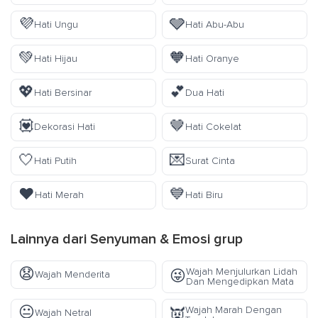
💜
🩶
Hati Ungu
Hati Abu-Abu
💚
🧡
Hati Hijau
Hati Oranye
💖
💕
Hati Bersinar
Dua Hati
💟
🤎
Dekorasi Hati
Hati Cokelat
🤍
💌
Hati Putih
Surat Cinta
❤️
💙
Hati Merah
Hati Biru
Lainnya dari
Senyuman & Emosi
grup
😧
Wajah Menjulurkan Lidah
😜
Wajah Menderita
Dan Mengedipkan Mata
😐
Wajah Marah Dengan
👿
Wajah Netral