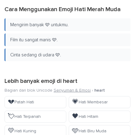
Cara Menggunakan Emoji Hati Merah Muda
Mengirim banyak 🩷 untukmu.
Film itu sangat manis 🩷.
Cinta sedang di udara 🩷.
Lebih banyak emoji di
heart
Bagian dari blok Unicode
Senyuman & Emosi
›
heart
💔
💗
Patah Hati
Hati Membesar
💘
🖤
Hati Terpanah
Hati Hitam
💛
🩵
Hati Kuning
Hati Biru Muda