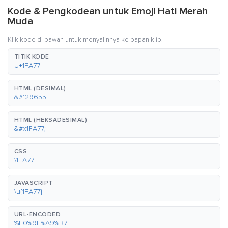
Kode & Pengkodean untuk Emoji Hati Merah
Muda
Klik kode di bawah untuk menyalinnya ke papan klip.
TITIK KODE
U+1FA77
HTML (DESIMAL)
&#129655;
HTML (HEKSADESIMAL)
&#x1FA77;
CSS
\1FA77
JAVASCRIPT
\u{1FA77}
URL-ENCODED
%F0%9F%A9%B7