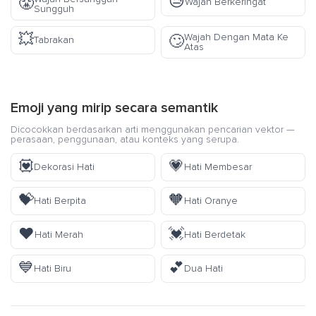
😓
😤
Wajah Berkeringat
Sungguh
💥
Wajah Dengan Mata Ke
🙄
Tabrakan
Atas
Emoji yang mirip secara semantik
Dicocokkan berdasarkan arti menggunakan pencarian vektor —
perasaan, penggunaan, atau konteks yang serupa.
💟
💗
Dekorasi Hati
Hati Membesar
💝
🧡
Hati Berpita
Hati Oranye
❤️
💓
Hati Merah
Hati Berdetak
💙
💕
Hati Biru
Dua Hati