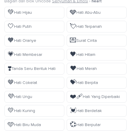
Bagian dari blok Unicode
Senyuman & Emosi
›
heart
💚
🩶
Hati Hijau
Hati Abu-Abu
🤍
💘
Hati Putih
Hati Terpanah
🧡
💌
Hati Oranye
Surat Cinta
💗
🖤
Hati Membesar
Hati Hitam
❣️
❤️
Tanda Seru Bentuk Hati
Hati Merah
🤎
💝
Hati Cokelat
Hati Berpita
💜
❤️‍🩹
Hati Ungu
Hati Yang Diperbaiki
💛
💓
Hati Kuning
Hati Berdetak
🩵
💞
Hati Biru Muda
Hati Berputar