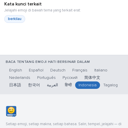
Kata kunci terkait
Jelajahi emoji di bawah tema yang terkait erat:
berkilau
BACA TENTANG EMOJI HATI BERSINAR DALAM
English
Español
Deutsch
Français
Italiano
Nederlands
Português
Русский
简体中文
日本語
한국어
العربية
हिन्दी
Indonesia
Tagalog
Setiap emoji, setiap makna, setiap bahasa. Salin, tempel, jelajahi — di