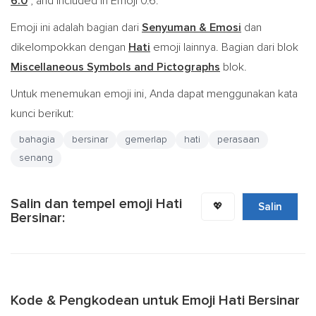
6.0
, and included in Emoji 0.6.
Emoji ini adalah bagian dari
Senyuman & Emosi
dan
dikelompokkan dengan
Hati
emoji lainnya. Bagian dari blok
Miscellaneous Symbols and Pictographs
blok.
Untuk menemukan emoji ini, Anda dapat menggunakan kata
kunci berikut:
bahagia
bersinar
gemerlap
hati
perasaan
senang
Salin dan tempel emoji Hati
💖
Salin
Bersinar:
Kode & Pengkodean untuk Emoji Hati Bersinar