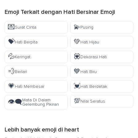
Emoji Terkait dengan Hati Bersinar Emoji
💌
💫
Surat Cinta
Pusing
💝
💚
Hati Berpita
Hati Hijau
💦
💟
Keringat
Dekorasi Hati
💨
💙
Berlari
Hati Biru
💗
💓
Hati Membesar
Hati Berdetak
💯
Mata Di Dalam
👁️‍🗨️
Nilai Seratus
Gelembung Pikiran
Lebih banyak emoji di
heart