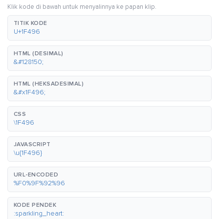
Klik kode di bawah untuk menyalinnya ke papan klip.
TITIK KODE
U+1F496
HTML (DESIMAL)
&#128150;
HTML (HEKSADESIMAL)
&#x1F496;
CSS
\1F496
JAVASCRIPT
\u{1F496}
URL-ENCODED
%F0%9F%92%96
KODE PENDEK
:sparkling_heart: