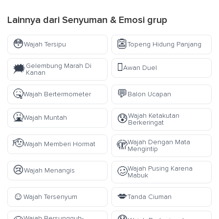
Lainnya dari
Senyuman & Emosi
grup
😳
👺
Wajah Tersipu
Topeng Hidung Panjang
🫯
Gelembung Marah Di
🗯️
Awan Duel
Kanan
🤒
💬
Wajah Bertermometer
Balon Ucapan
🤮
Wajah Ketakutan
😰
Wajah Muntah
Berkeringat
🫡
Wajah Dengan Mata
🫣
Wajah Memberi Hormat
Mengintip
😢
Wajah Pusing Karena
🥴
Wajah Menangis
Mabuk
☺️
💋
Wajah Tersenyum
Tanda Ciuman
Wajah Bersungguh-