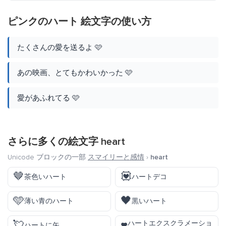
ピンクのハート 絵文字の使い方
たくさんの愛を送るよ 🩷
あの映画、とてもかわいかった 🩷
愛があふれてる 🩷
さらに多くの絵文字
heart
Unicode ブロックの一部
スマイリーと感情
›
heart
🤎
💟
茶色いハート
ハートデコ
🩵
🖤
薄い青のハート
黒いハート
💘
ハートエクスクラメーショ
ハートに矢