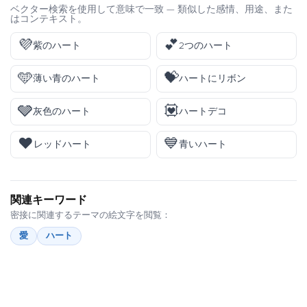
ベクター検索を使用して意味で一致 — 類似した感情、用途、また
はコンテキスト。
💜
💕
紫のハート
2つのハート
🩵
💝
薄い青のハート
ハートにリボン
🩶
💟
灰色のハート
ハートデコ
❤️
💙
レッドハート
青いハート
関連キーワード
密接に関連するテーマの絵文字を閲覧：
愛
ハート