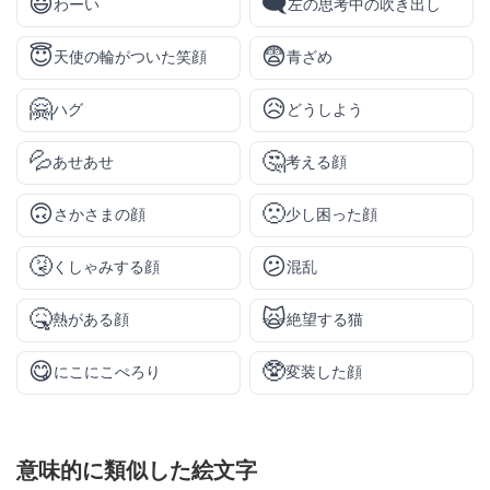
😃
🗨️
わーい
左の思考中の吹き出し
😇
😨
天使の輪がついた笑顔
青ざめ
🤗
😥
ハグ
どうしよう
💦
🤔
あせあせ
考える顔
🙃
🙁
さかさまの顔
少し困った顔
🤧
😕
くしゃみする顔
混乱
🤒
🙀
熱がある顔
絶望する猫
😋
🥸
にこにこぺろり
変装した顔
意味的に類似した絵文字