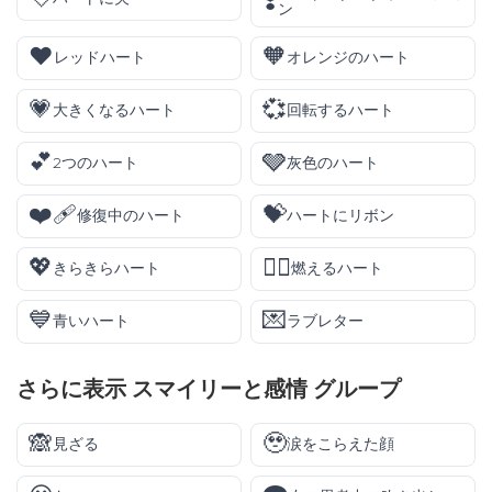
❣️
ン
❤️
🧡
レッドハート
オレンジのハート
💗
💞
大きくなるハート
回転するハート
💕
🩶
2つのハート
灰色のハート
❤️‍🩹
💝
修復中のハート
ハートにリボン
💖
❤️‍🔥
きらきらハート
燃えるハート
💙
💌
青いハート
ラブレター
さらに表示
スマイリーと感情
グループ
🙈
🥹
見ざる
涙をこらえた顔