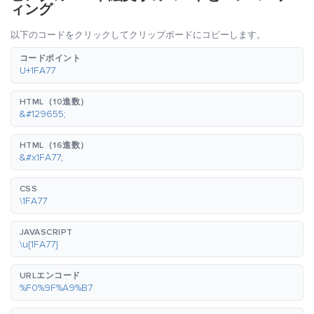
ィング
以下のコードをクリックしてクリップボードにコピーします。
コードポイント
U+1FA77
HTML（10進数）
&#129655;
HTML（16進数）
&#x1FA77;
CSS
\1FA77
JAVASCRIPT
\u{1FA77}
URLエンコード
%F0%9F%A9%B7