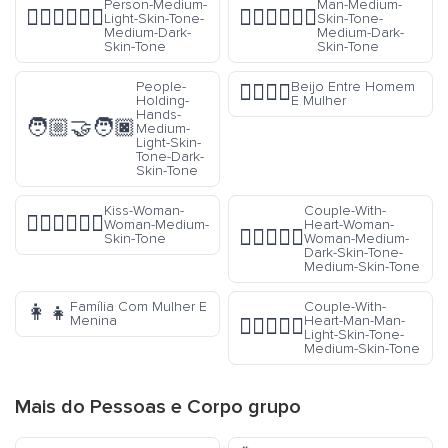
Person-Medium-
Man-Medium-
🧑🏼‍❤️‍💋‍🧑🏾
👩🏽‍❤️‍💋‍👨🏾
Light-Skin-Tone-
Skin-Tone-
Medium-Dark-
Medium-Dark-
Skin-Tone
Skin-Tone
People-
Beijo Entre Homem
👩‍❤️‍💋‍👨
Holding-
E Mulher
Hands-
🧑🏼‍🤝‍🧑🏿
Medium-
Light-Skin-
Tone-Dark-
Skin-Tone
Kiss-Woman-
Couple-With-
👩🏽‍❤️‍💋‍👩🏽
Woman-Medium-
Heart-Woman-
👩🏾‍❤️‍👩🏽
Skin-Tone
Woman-Medium-
Dark-Skin-Tone-
Medium-Skin-Tone
Família Com Mulher E
Couple-With-
👩‍👧
Menina
Heart-Man-Man-
👨🏻‍❤️‍👨🏽
Light-Skin-Tone-
Medium-Skin-Tone
Mais do
Pessoas e Corpo
grupo