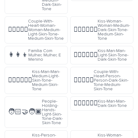
Medium-
Dark-Skin-
Tone
Couple-With-
Kiss-Woman-
Heart-Woman-
Woman-Medium-
👩🏼‍❤️‍👩🏽
👩🏾‍❤️‍💋‍👩🏽
Woman-Medium-
Dark-Skin-Tone-
Light-Skin-Tone-
Medium-Skin-
Medium-Skin-Tone
Tone
Família Com
Kiss-Man-Man-
👩‍👩‍👦
👨🏻‍❤️‍💋‍👨🏿
Mulher, Mulher, E
Light-Skin-Tone-
Menino
Dark-Skin-Tone
Kiss-Man-Man-
Couple-With-
Medium-Light-
Heart-Person-
👨🏼‍❤️‍💋‍👨🏽
🧑🏿‍❤️‍🧑🏽
Skin-Tone-
Person-Dark-Skin-
Medium-Skin-
Tone-Medium-
Tone
Skin-Tone
People-
Kiss-Man-Man-
👨🏿‍❤️‍💋‍👨🏿
Holding-
Dark-Skin-Tone
Hands-
🧑🏻‍🤝‍🧑🏿
Light-Skin-
Tone-Dark-
Skin-Tone
Kiss-Person-
Kiss-Woman-