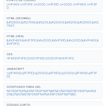
PONTO DE CÓDIGO
U+1F469 U+1F3FE U+200D U+1F91D U+200D U+1F469 U+1F3F
D
HTML (DECIMAL)
&#128105;&#127998;&#8205;&#129309;&#8205;&#128105;&#12
7997;
HTML (HEX)
&#x1F469;&#x1F3FE;&#x200D;&#x1F91D;&#x200D;&#x1F469;&
#x1F3FD;
CSS
\1F469\1F3FE\200D\1F91D\200D\1F469\1F3FD
JAVASCRIPT
\u{1F469}\u{1F3FE}\u{200D}\u{1F91D}\u{200D}\u{1F469}\u{1F3F
D}
CODIFICADO PARA URL
%F0%9F%91%A9%F0%9F%8F%BE%E2%80%8D%F0%9F%A4%9
D%E2%80%8D%F0%9F%91%A9%F0%9F%8F%BD
CÓDIGO CURTO