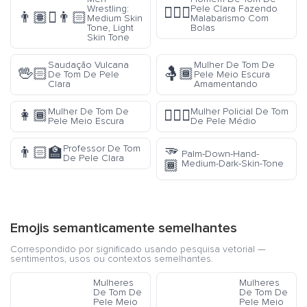
Wrestling:
Pele Clara Fazendo
🤹🏻‍♂️
👨🏽‍🫯‍👨🏻
Medium Skin
Malabarismo Com
Tone, Light
Bolas
Skin Tone
Saudação Vulcana
Mulher De Tom De
🖖🏻
🤱🏾
De Tom De Pele
Pele Meio Escura
Clara
Amamentando
Mulher De Tom De
Mulher Policial De Tom
👩🏾
👮🏽‍♀️
Pele Meio Escura
De Pele Médio
🫳
Professor De Tom
👨🏻‍🏫
Palm-Down-Hand-
De Pele Clara
🏾
Medium-Dark-Skin-Tone
Emojis semanticamente semelhantes
Correspondido por significado usando pesquisa vetorial —
sentimentos, usos ou contextos semelhantes.
Mulheres
Mulheres
De Tom De
De Tom De
Pele Meio
Pele Meio