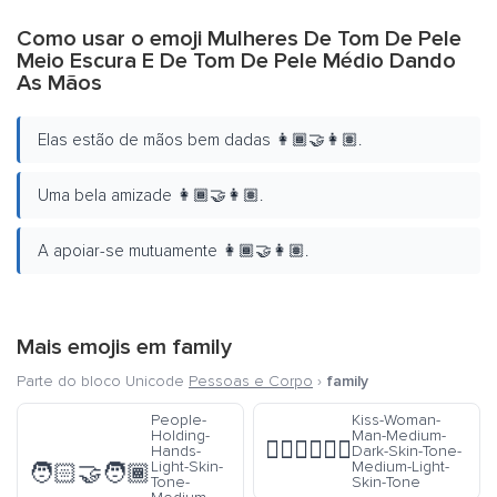
Como usar o emoji Mulheres De Tom De Pele
Meio Escura E De Tom De Pele Médio Dando
As Mãos
Elas estão de mãos bem dadas 👩🏾‍🤝‍👩🏽.
Uma bela amizade 👩🏾‍🤝‍👩🏽.
A apoiar-se mutuamente 👩🏾‍🤝‍👩🏽.
Mais emojis em
family
Parte do bloco Unicode
Pessoas e Corpo
›
family
People-
Kiss-Woman-
Holding-
Man-Medium-
👩🏾‍❤️‍💋‍👨🏼
Hands-
Dark-Skin-Tone-
Light-Skin-
Medium-Light-
🧑🏻‍🤝‍🧑🏾
Tone-
Skin-Tone