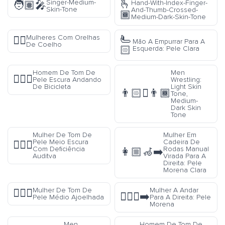
🫰
Singer-Medium-
Hand-With-Index-Finger-
🧑🏽‍🎤
Skin-Tone
And-Thumb-Crossed-
🏾
Medium-Dark-Skin-Tone
🫷
Mulheres Com Orelhas
👯‍♀️
Mão A Empurrar Para A
De Coelho
🏻
Esquerda: Pele Clara
Homem De Tom De
Men
🚴🏿‍♂️
Pele Escura Andando
Wrestling:
De Bicicleta
Light Skin
👨🏻‍🫯‍👨🏾
Tone,
Medium-
Dark Skin
Tone
Mulher De Tom De
Mulher Em
Pele Meio Escura
Cadeira De
🧏🏾‍♀️
Com Deficiência
Rodas Manual
👩🏼‍🦽‍➡️
Auditva
Virada Para A
Direita: Pele
Morena Clara
Mulher De Tom De
Mulher A Andar
🧎🏽‍♀️
🚶🏽‍♀️‍➡️
Pele Médio Ajoelhada
Para A Direita: Pele
Morena
Men
Homem De Tom De