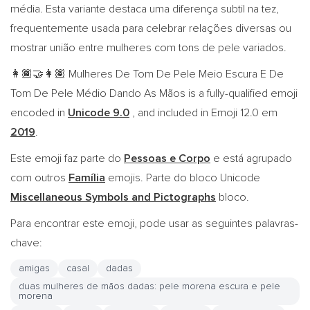
média. Esta variante destaca uma diferença subtil na tez,
frequentemente usada para celebrar relações diversas ou
mostrar união entre mulheres com tons de pele variados.
Mulheres De Tom De Pele Meio Escura E De
👩🏾‍🤝‍👩🏽
Tom De Pele Médio Dando As Mãos is a fully-qualified emoji
encoded in
Unicode 9.0
, and included in Emoji 12.0 em
2019
.
Este emoji faz parte do
Pessoas e Corpo
e está agrupado
com outros
Família
emojis. Parte do bloco Unicode
Miscellaneous Symbols and Pictographs
bloco.
Para encontrar este emoji, pode usar as seguintes palavras-
chave:
amigas
casal
dadas
duas mulheres de mãos dadas: pele morena escura e pele
morena