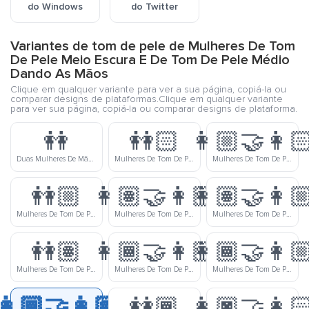
do Windows
do Twitter
Variantes de tom de pele de Mulheres De Tom
De Pele Meio Escura E De Tom De Pele Médio
Dando As Mãos
Clique em qualquer variante para ver a sua página, copiá-la ou
comparar designs de plataformas.Clique em qualquer variante
para ver sua página, copiá-la ou comparar designs de plataforma.
👭
👭🏻
👩🏼‍🤝‍👩
Duas Mulheres De Mãos Dadas
Mulheres De Tom De Pele Clara Dando As Mãos
Mulheres De Tom De Pele Meio Clara E De Tom De Pele Clara Dando As Mãos
👭🏼
👩🏽‍🤝‍👩🏻
👩🏽‍🤝‍👩
Mulheres De Tom De Pele Meio Clara Dando As Mãos
Mulheres De Tom De Pele Médio E De Tom De Pele Clara Dando As Mãos
Mulheres De Tom De Pele Médio E De Tom De Pele Meio Clara Dando As Mãos
👭🏽
👩🏾‍🤝‍👩🏻
👩🏾‍🤝‍👩
Mulheres De Tom De Pele Médio Dando As Mãos
Mulheres De Tom De Pele Meio Escura E De Tom De Pele Clara Dando As Mãos
Mulheres De Tom De Pele Meio Escura E De Tom De Pele Meio Clara Dando As Mãos
👩🏾‍🤝‍👩🏽
👭🏾
👩🏿‍🤝‍👩