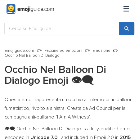
☰
Emojiguide.com
Faccine ed emozioni
Emozione
Occhio Nel Balloon Di Dialogo
Occhio Nel Balloon Di
Dialogo Emoji
👁️‍🗨️
Questa emoji rappresenta un occhio all'interno di un balloon
fumettistico, rivolto a sinistra. Creata da Ad Council per la
campagna anti-bullismo "I Am A Witness".
Occhio Nel Balloon Di Dialogo is a fully-qualified emoji
👁️‍🗨️
encoded in
Unicode 7.0
, and included in Emoji 2.0 in
2015
.