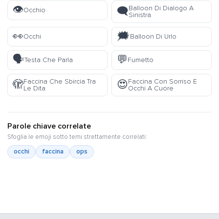
👁️
Balloon Di Dialogo A
🗨️
Occhio
Sinistra
👀
🗯️
Occhi
Balloon Di Urlo
🗣️
💬
Testa Che Parla
Fumetto
Faccina Che Sbircia Tra
Faccina Con Sorriso E
🫣
😍
Le Dita
Occhi A Cuore
Parole chiave correlate
Sfoglia le emoji sotto temi strettamente correlati:
occhi
faccina
ops