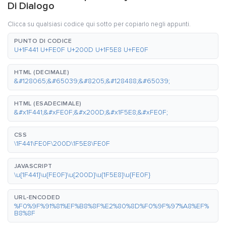
Di Dialogo
Clicca su qualsiasi codice qui sotto per copiarlo negli appunti.
PUNTO DI CODICE
U+1F441 U+FE0F U+200D U+1F5E8 U+FE0F
HTML (DECIMALE)
&#128065;&#65039;&#8205;&#128488;&#65039;
HTML (ESADECIMALE)
&#x1F441;&#xFE0F;&#x200D;&#x1F5E8;&#xFE0F;
CSS
\1F441\FE0F\200D\1F5E8\FE0F
JAVASCRIPT
\u{1F441}\u{FE0F}\u{200D}\u{1F5E8}\u{FE0F}
URL-ENCODED
%F0%9F%91%81%EF%B8%8F%E2%80%8D%F0%9F%97%A8%EF%
B8%8F