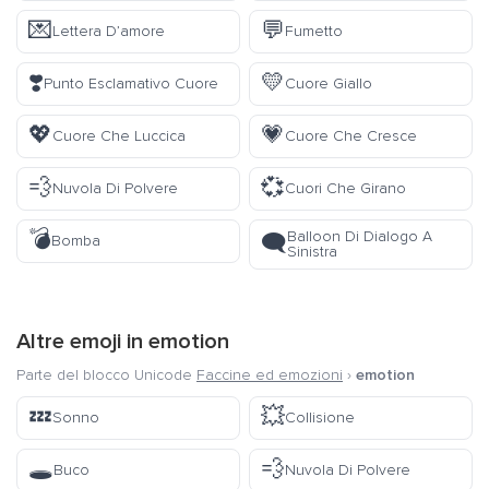
💌
💬
Lettera D’amore
Fumetto
❣️
💛
Punto Esclamativo Cuore
Cuore Giallo
💖
💗
Cuore Che Luccica
Cuore Che Cresce
💨
💞
Nuvola Di Polvere
Cuori Che Girano
💣
Balloon Di Dialogo A
🗨️
Bomba
Sinistra
Altre emoji in
emotion
Parte del blocco Unicode
Faccine ed emozioni
›
emotion
💤
💥
Sonno
Collisione
🕳️
💨
Buco
Nuvola Di Polvere