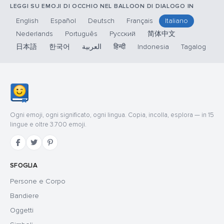
LEGGI SU EMOJI DI OCCHIO NEL BALLOON DI DIALOGO IN
English
Español
Deutsch
Français
Italiano
Nederlands
Português
Русский
简体中文
日本語
한국어
العربية
हिन्दी
Indonesia
Tagalog
Ogni emoji, ogni significato, ogni lingua. Copia, incolla, esplora — in 15
lingue e oltre 3.700 emoji.
SFOGLIA
Persone e Corpo
Bandiere
Oggetti