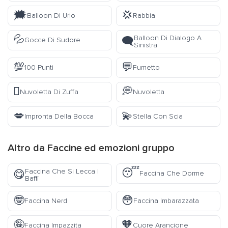
🗯️
💢
Balloon Di Urlo
Rabbia
💦
Balloon Di Dialogo A
🗨️
Gocce Di Sudore
Sinistra
💯
💬
100 Punti
Fumetto
🫯
💭
Nuvoletta Di Zuffa
Nuvoletta
💋
💫
Impronta Della Bocca
Stella Con Scia
Altro da
Faccine ed emozioni
gruppo
😴
Faccina Che Si Lecca I
😋
Faccina Che Dorme
Baffi
🤓
😳
Faccina Nerd
Faccina Imbarazzata
🤪
🧡
Faccina Impazzita
Cuore Arancione