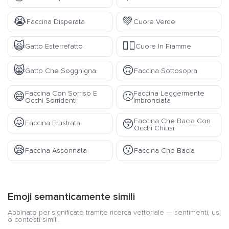
😭
💚
Faccina Disperata
Cuore Verde
🙀
❤️‍🔥
Gatto Esterrefatto
Cuore In Fiamme
😸
🙃
Gatto Che Sogghigna
Faccina Sottosopra
Faccina Con Sorriso E
Faccina Leggermente
😄
🙁
Occhi Sorridenti
Imbronciata
😖
Faccina Che Bacia Con
😚
Faccina Frustrata
Occhi Chiusi
😪
😗
Faccina Assonnata
Faccina Che Bacia
Emoji semanticamente simili
Abbinato per significato tramite ricerca vettoriale — sentimenti, usi
o contesti simili.