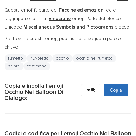
Questa emoji fa parte del
Faccine ed emozioni
ed è
raggruppato con altri
Emozione
emoji. Parte del blocco
Unicode
Miscellaneous Symbols and Pictographs
blocco.
Per trovare questa emoji, puoi usare le seguenti parole
chiave:
fumetto
nuvoletta
occhio
occhio nel fumetto
spiare
testimone
Copia e incolla l'emoji
👁️‍🗨️
Copia
Occhio Nel Balloon Di
Dialogo:
Codici e codifica per l'emoji Occhio Nel Balloon