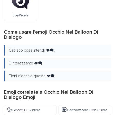
JoyPixels
Come usare l'emoji Occhio Nel Balloon Di
Dialogo
Capisco cosa intendi 👁️‍🗨️.
È interessante 👁️‍🗨️.
Tieni d'occhio questa 👁️‍🗨️.
Emoji correlate a Occhio Nel Balloon Di
Dialogo Emoji
💦
💟
Gocce Di Sudore
Decorazione Con Cuore