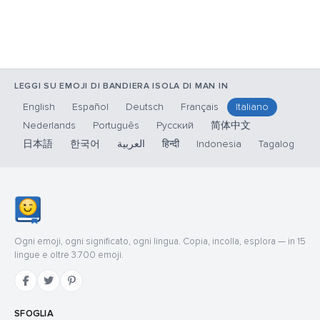
LEGGI SU EMOJI DI BANDIERA ISOLA DI MAN IN
English
Español
Deutsch
Français
Italiano
Nederlands
Português
Русский
简体中文
日本語
한국어
العربية
हिन्दी
Indonesia
Tagalog
Ogni emoji, ogni significato, ogni lingua. Copia, incolla, esplora — in 15
lingue e oltre 3.700 emoji.
SFOGLIA