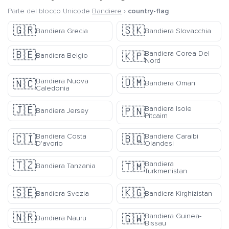
Parte del blocco Unicode
Bandiere
›
country-flag
🇬🇷
🇸🇰
Bandiera Grecia
Bandiera Slovacchia
🇧🇪
Bandiera Corea Del
🇰🇵
Bandiera Belgio
Nord
🇴🇲
Bandiera Nuova
🇳🇨
Bandiera Oman
Caledonia
🇯🇪
Bandiera Isole
🇵🇳
Bandiera Jersey
Pitcairn
Bandiera Costa
Bandiera Caraibi
🇨🇮
🇧🇶
D'avorio
Olandesi
🇹🇿
Bandiera
🇹🇲
Bandiera Tanzania
Turkmenistan
🇸🇪
🇰🇬
Bandiera Svezia
Bandiera Kirghizistan
🇳🇷
Bandiera Guinea-
🇬🇼
Bandiera Nauru
Bissau