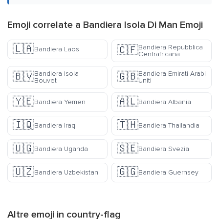
Emoji correlate a Bandiera Isola Di Man Emoji
🇱🇦
Bandiera Repubblica
🇨🇫
Bandiera Laos
Centrafricana
Bandiera Isola
Bandiera Emirati Arabi
🇧🇻
🇬🇧
Bouvet
Uniti
🇾🇪
🇦🇱
Bandiera Yemen
Bandiera Albania
🇮🇶
🇹🇭
Bandiera Iraq
Bandiera Thailandia
🇺🇬
🇸🇪
Bandiera Uganda
Bandiera Svezia
🇺🇿
🇬🇬
Bandiera Uzbekistan
Bandiera Guernsey
Altre emoji in
country-flag