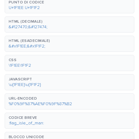
PUNTO DI CODICE
U+1F1EE U+1F1F2
HTML (DECIMALE)
&#127470;&#127474;
HTML (ESADECIMALE)
&#x1F1EE;&#x1F1F2;
CSS
\1F1EE\1F1F2
JAVASCRIPT
\u{1F1EE}\u{1F1F2}
URL-ENCODED
%F0%9F%87%AE%F0%9F%87%B2
CODICE BREVE
:flag_isle_of_man:
BLOCCO UNICODE