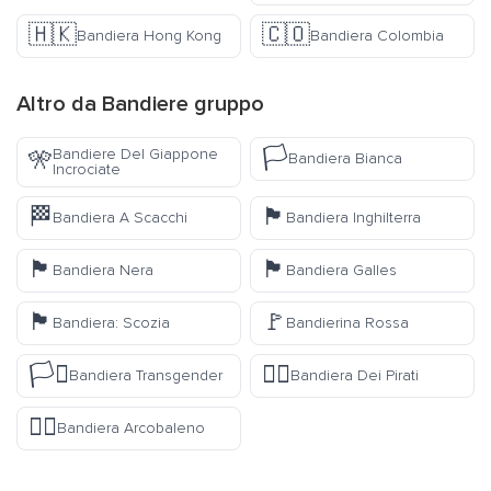
🇭🇰
🇨🇴
Bandiera Hong Kong
Bandiera Colombia
Altro da
Bandiere
gruppo
🏳️
Bandiere Del Giappone
🎌
Bandiera Bianca
Incrociate
🏁
🏴󠁧󠁢󠁥󠁮󠁧󠁿
Bandiera A Scacchi
Bandiera Inghilterra
🏴
🏴󠁧󠁢󠁷󠁬󠁳󠁿
Bandiera Nera
Bandiera Galles
🏴󠁧󠁢󠁳󠁣󠁴󠁿
🚩
Bandiera: Scozia
Bandierina Rossa
🏳️‍⚧️
🏴‍☠️
Bandiera Transgender
Bandiera Dei Pirati
🏳️‍🌈
Bandiera Arcobaleno