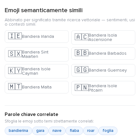
Emoji semanticamente simili
Abbinato per significato tramite ricerca vettoriale — sentimenti, usi
o contesti simili.
🇮🇪
Bandiera Isola
🇦🇨
Bandiera Irlanda
Ascensione
🇧🇧
Bandiera Sint
🇸🇽
Bandiera Barbados
Maarten
🇬🇬
Bandiera Isole
🇰🇾
Bandiera Guernsey
Cayman
🇲🇹
Bandiera Isole
🇵🇳
Bandiera Malta
Pitcairn
Parole chiave correlate
Sfoglia le emoji sotto temi strettamente correlati:
bandierina
gara
nave
fiaba
roar
foglia