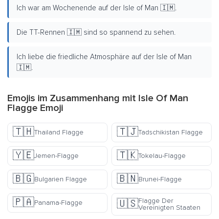
Ich war am Wochenende auf der Isle of Man 🇮🇲.
Die TT-Rennen 🇮🇲 sind so spannend zu sehen.
Ich liebe die friedliche Atmosphäre auf der Isle of Man
🇮🇲.
Emojis im Zusammenhang mit Isle Of Man
Flagge Emoji
🇹🇭
🇹🇯
Thailand Flagge
Tadschikistan Flagge
🇾🇪
🇹🇰
Jemen-Flagge
Tokelau-Flagge
🇧🇬
🇧🇳
Bulgarien Flagge
Brunei-Flagge
🇵🇦
Flagge Der
🇺🇸
Panama-Flagge
Vereinigten Staaten