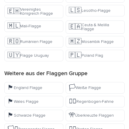
🇱🇸
Vereinigtes
🇪🇭
Lesotho-Flagge
Königreich Flagge
🇲🇱
Ceuta & Melilla
🇪🇦
Mali-Flagge
Flagge
🇷🇴
🇲🇿
Rumänien Flagge
Mosambik Flagge
🇺🇾
🇵🇱
Flagge Uruguay
Poland Flag
Weitere aus der
Flaggen
Gruppe
🏴󠁧󠁢󠁥󠁮󠁧󠁿
🏳️
England Flagge
Weiße Flagge
🏴󠁧󠁢󠁷󠁬󠁳󠁿
🏳️‍🌈
Wales Flagge
Regenbogen-Fahne
🏴
🎌
Schwarze Flagge
Überkreuzte Flaggen