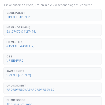
Klicke auf einen Code, um ihn in die Zwischenablage zu kopieren.
CODEPUNKT
U+1F1EE U+1F1F2
HTML (DEZIMAL)
&#127470;&#127474;
HTML (HEX)
&#x1F1EE;&#x1F1F2;
CSS
\1F1EE\1F1F2
JAVASCRIPT
\u{1F1EE}\u{1F1F2}
URL-KODIERT
%F0%9F%87%AE%F0%9F%87%B2
SHORTCODE
:flag_isle_of_man: