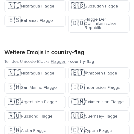
🇳🇮
🇸🇸
Nicaragua Flagge
Südsudan Flagge
🇧🇸
Flagge Der
Bahamas Flagge
🇩🇴
Dominikanischen
Republik
Weitere Emojis in
country-flag
Teil des Unicode-Blocks
Flaggen
›
country-flag
🇳🇮
🇪🇹
Nicaragua Flagge
Äthiopien Flagge
🇸🇲
🇮🇩
San Marino-Flagge
Indonesien Flagge
🇦🇷
🇹🇲
Argentinien Flagge
Turkmenistan Flagge
🇷🇺
🇬🇬
Russland Flagge
Guernsey-Flagge
🇦🇼
🇨🇾
Aruba-Flagge
Zypern Flagge