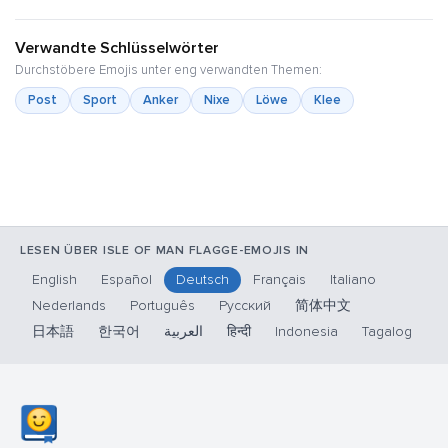
Verwandte Schlüsselwörter
Durchstöbere Emojis unter eng verwandten Themen:
Post
Sport
Anker
Nixe
Löwe
Klee
LESEN ÜBER ISLE OF MAN FLAGGE-EMOJIS IN
English
Español
Deutsch
Français
Italiano
Nederlands
Português
Русский
简体中文
日本語
한국어
العربية
हिन्दी
Indonesia
Tagalog