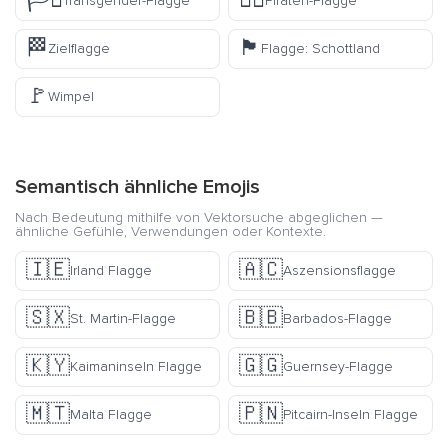
🏳️‍⚧️
🏴‍☠️
Transgender-Flagge
Piraten-Flagge
🏁
🏴󠁧󠁢󠁳󠁣󠁴󠁿
Zielflagge
Flagge: Schottland
🚩
Wimpel
Semantisch ähnliche Emojis
Nach Bedeutung mithilfe von Vektorsuche abgeglichen —
ähnliche Gefühle, Verwendungen oder Kontexte.
🇮🇪
🇦🇨
Irland Flagge
Aszensionsflagge
🇸🇽
🇧🇧
St. Martin-Flagge
Barbados-Flagge
🇰🇾
🇬🇬
Kaimaninseln Flagge
Guernsey-Flagge
🇲🇹
🇵🇳
Malta Flagge
Pitcairn-Inseln Flagge