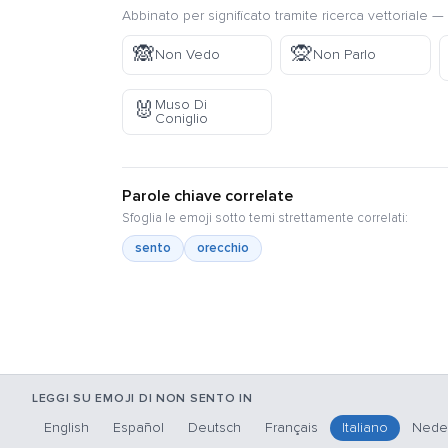
Abbinato per significato tramite ricerca vettoriale — 
🙈
🙊
Non Vedo
Non Parlo
Muso Di
🐰
Coniglio
Parole chiave correlate
Sfoglia le emoji sotto temi strettamente correlati:
sento
orecchio
LEGGI SU EMOJI DI NON SENTO IN
English
Español
Deutsch
Français
Italiano
Nede