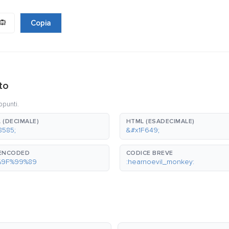
🙉
Copia
to
ppunti.
 (DECIMALE)
HTML (ESADECIMALE)
8585;
&#x1F649;
-ENCODED
CODICE BREVE
%9F%99%89
:hearnoevil_monkey: