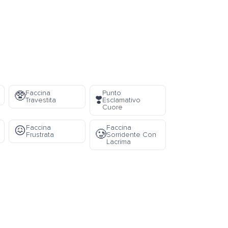
Faccina
Punto
🥸
❣️
Travestita
Esclamativo
Cuore
Faccina
Faccina
😖
🥲
Frustrata
Sorridente Con
Lacrima