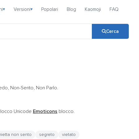
ni
Versioni
Popolari
Blog
Kaomoji
FAQ
▾
▾
Cerca
Vedo, Non-Sento, Non Parlo.
 blocco Unicode
Emoticons
blocco.
ietta non sento
segreto
vietato