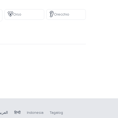
🐻
👂
Orso
Orecchio
العربي
हिन्दी
Indonesia
Tagalog