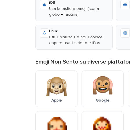
iOS
Usa la tastiera emoji (icona
globo → faccina)
Linux
Ctrl + Maiusc + e poi il codice,
oppure usa il selettore IBus
Emoji Non Sento su diverse piattaf
Apple
Google