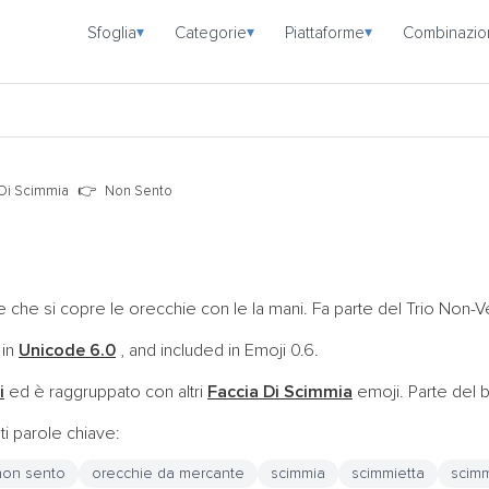
Sfoglia
Categorie
Piattaforme
Combinazio
▾
▾
▾
 Di Scimmia
Non Sento
che si copre le orecchie con le la mani. Fa parte del Trio Non-
 in
Unicode 6.0
, and included in Emoji 0.6.
i
ed è raggruppato con altri
Faccia Di Scimmia
emoji. Parte del
i parole chiave:
non sento
orecchie da mercante
scimmia
scimmietta
scimm