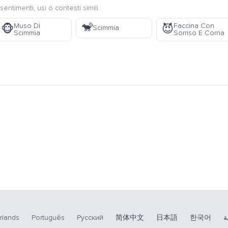
sentimenti, usi o contesti simili.
🐒
Muso Di
Faccina Con
🐵
😈
Scimmia
Scimmia
Sorriso E Corna
rlands
Português
Русский
简体中文
日本語
한국어
ة