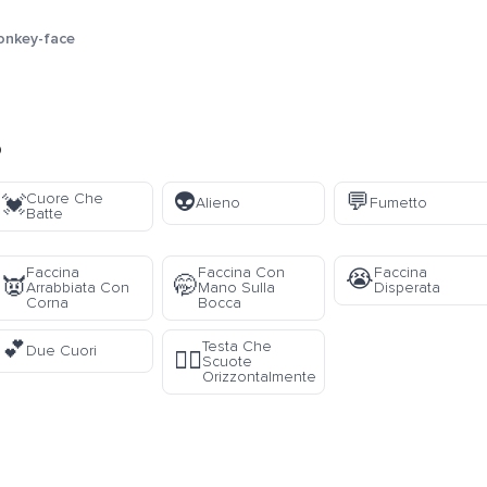
onkey-face
o
👽
💬
Cuore Che
💓
Alieno
Fumetto
Batte
Faccina
Faccina Con
Faccina
😭
👿
🤭
Arrabbiata Con
Mano Sulla
Disperata
Corna
Bocca
💕
Testa Che
Due Cuori
🙂‍↔️
Scuote
Orizzontalmente