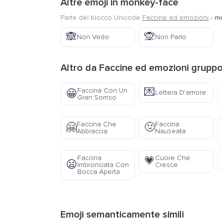
Altre emoji in
monkey-face
Parte del blocco Unicode
Faccine ed emozioni
›
m
🙈
🙊
Non Vedo
Non Parlo
Altro da
Faccine ed emozioni
grupp
💌
Faccina Con Un
😀
Lettera D’amore
Gran Sorriso
Faccina Che
Faccina
🤗
🤢
Abbraccia
Nauseata
Faccina
Cuore Che
💗
😦
Imbronciata Con
Cresce
Bocca Aperta
Emoji semanticamente simili