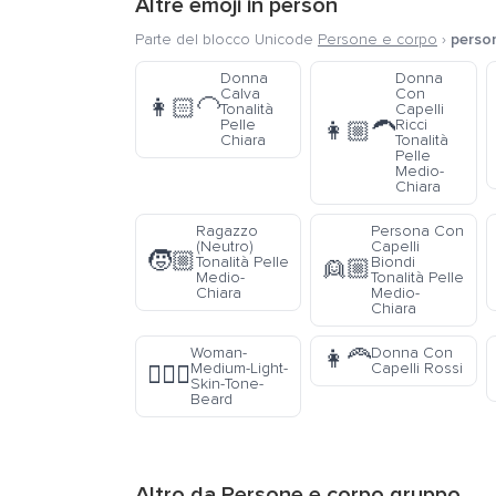
Altre emoji in
person
Parte del blocco Unicode
Persone e corpo
›
perso
Donna
Donna
Calva
Con
👩🏻‍🦲
Tonalità
Capelli
Pelle
Ricci
👩🏼‍🦱
Chiara
Tonalità
Pelle
Medio-
Chiara
Ragazzo
Persona Con
(Neutro)
Capelli
🧒🏼
Tonalità Pelle
Biondi
👱🏼
Medio-
Tonalità Pelle
Chiara
Medio-
Chiara
Woman-
Donna Con
👩‍🦰
Medium-Light-
Capelli Rossi
🧔🏼‍♀️
Skin-Tone-
Beard
Altro da
Persone e corpo
gruppo