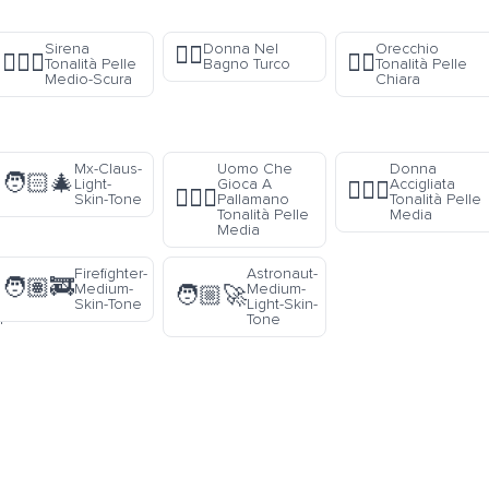
Sirena
Donna Nel
Orecchio
🧖‍♀️
🧜🏾‍♀️
👂🏻
Tonalità Pelle
Bagno Turco
Tonalità Pelle
Medio-Scura
Chiara
Mx-Claus-
Uomo Che
Donna
🧑🏻‍🎄
Light-
Gioca A
Accigliata
🙍🏽‍♀️
🤾🏽‍♂️
Skin-Tone
Pallamano
Tonalità Pelle
Tonalità Pelle
Media
Media
Firefighter-
Astronaut-
🧑🏽‍🚒
-
Medium-
Medium-
🧑🏼‍🚀
Skin-Tone
Light-Skin-
-
Tone