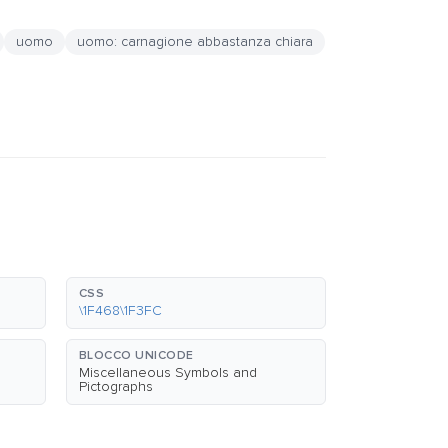
uomo
uomo: carnagione abbastanza chiara
CSS
\1F468\1F3FC
BLOCCO UNICODE
Miscellaneous Symbols and
Pictographs