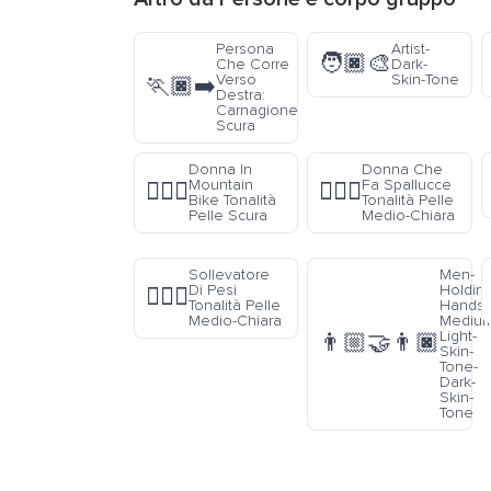
Persona
Artist-
🧑🏿‍🎨
Che Corre
Dark-
Verso
Skin-Tone
🏃🏿‍➡️
Destra:
Carnagione
Scura
Donna In
Donna Che
Mountain
Fa Spallucce
🚵🏿‍♀️
🤷🏼‍♀️
Bike Tonalità
Tonalità Pelle
Pelle Scura
Medio-Chiara
Sollevatore
Men-
Di Pesi
Holding
🏋🏼‍♂️
Tonalità Pelle
Hands-
Medio-Chiara
Medium
Light-
👨🏼‍🤝‍👨🏿
Skin-
Tone-
Dark-
Skin-
Tone