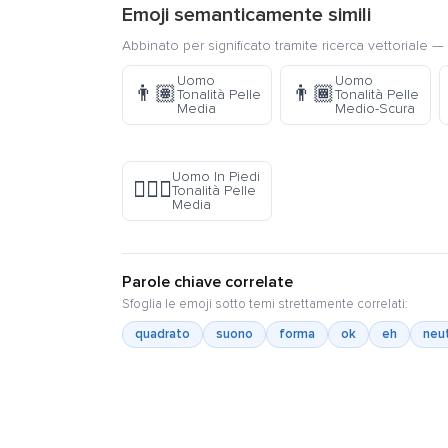
Emoji semanticamente simili
Abbinato per significato tramite ricerca vettoriale — 
Uomo
Uomo
👨🏽
👨🏾
Tonalità Pelle
Tonalità Pelle
Media
Medio-Scura
Uomo In Piedi
🧍🏽‍♂️
Tonalità Pelle
Media
Parole chiave correlate
Sfoglia le emoji sotto temi strettamente correlati:
quadrato
suono
forma
ok
eh
neu