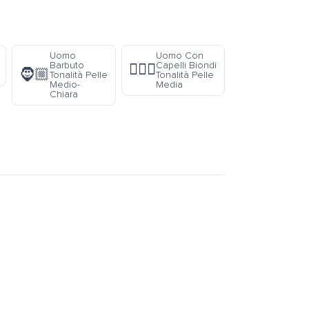
Uomo
Uomo Con
Barbuto
Capelli Biondi
👱🏽‍♂️
🧔🏼
Tonalità Pelle
Tonalità Pelle
Medio-
Media
Chiara