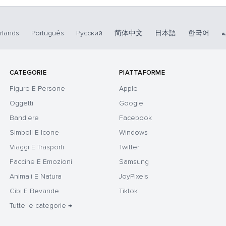
rlands
Português
Русский
简体中文
日本語
한국어
ة
CATEGORIE
PIATTAFORME
Figure E Persone
Apple
Oggetti
Google
Bandiere
Facebook
Simboli E Icone
Windows
Viaggi E Trasporti
Twitter
Faccine E Emozioni
Samsung
Animali E Natura
JoyPixels
Cibi E Bevande
Tiktok
Tutte le categorie →