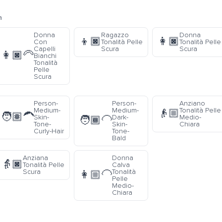
n
Donna
Ragazzo
Donna
👦🏿
👩🏿
Con
Tonalità Pelle
Tonalità Pelle
Capelli
Scura
Scura
👩🏿‍🦳
Bianchi
Tonalità
Pelle
Scura
Person-
Person-
Anziano
Medium-
Medium-
Tonalità Pelle
👴🏼
🧑🏽‍🦱
Skin-
Dark-
Medio-
🧑🏾‍🦲
Tone-
Skin-
Chiara
Curly-Hair
Tone-
Bald
Anziana
Donna
👵🏿
Tonalità Pelle
Calva
Scura
Tonalità
👩🏼‍🦲
Pelle
Medio-
Chiara