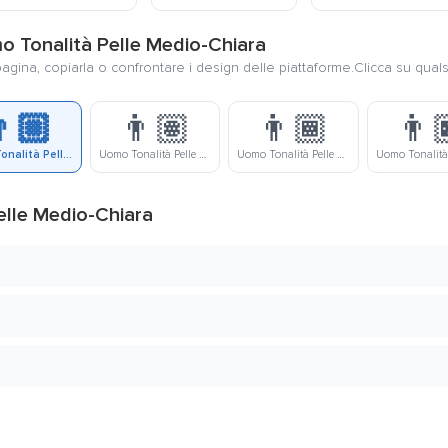
omo Tonalità Pelle Medio-Chiara
pagina, copiarla o confrontare i design delle piattaforme.Clicca su quals
🏼
👨🏽
👨🏾
👨
Uomo Tonalità Pelle Medio-Chiara
Uomo Tonalità Pelle Media
Uomo Tonalità Pelle Medio-Scura
elle Medio-Chiara