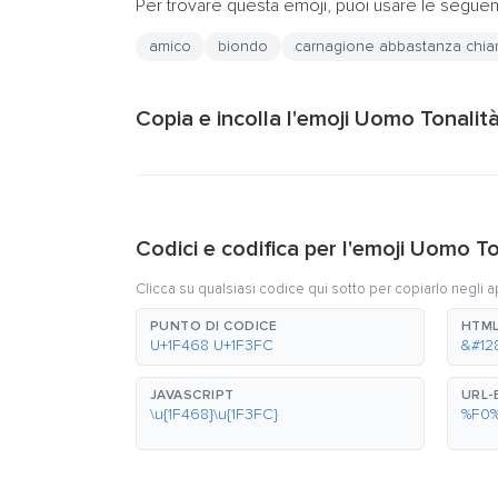
Per trovare questa emoji, puoi usare le seguent
amico
biondo
carnagione abbastanza chia
Copia e incolla l'emoji Uomo Tonalit
Codici e codifica per l'emoji Uomo T
Clicca su qualsiasi codice qui sotto per copiarlo negli a
PUNTO DI CODICE
HTML
U+1F468 U+1F3FC
&#12
JAVASCRIPT
URL
\u{1F468}\u{1F3FC}
%F0