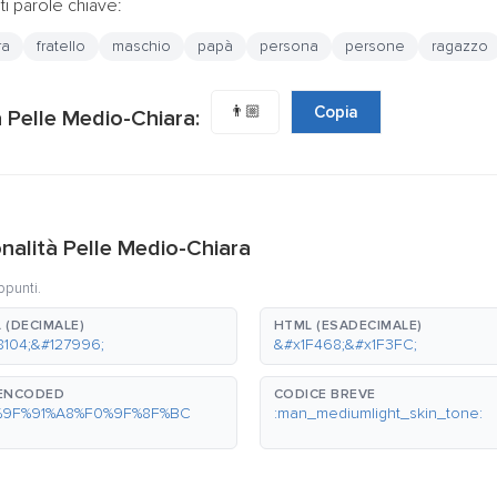
i parole chiave:
ra
fratello
maschio
papà
persona
persone
ragazzo
👨🏼
Copia
à Pelle Medio-Chiara:
onalità Pelle Medio-Chiara
ppunti.
 (DECIMALE)
HTML (ESADECIMALE)
8104;&#127996;
&#x1F468;&#x1F3FC;
-ENCODED
CODICE BREVE
%9F%91%A8%F0%9F%8F%BC
:man_mediumlight_skin_tone: