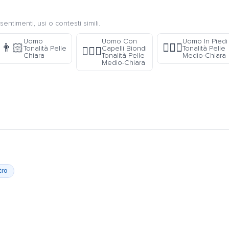
sentimenti, usi o contesti simili.
Uomo
Uomo Con
Uomo In Piedi
👨🏻
🧍🏼‍♂️
Tonalità Pelle
Capelli Biondi
Tonalità Pelle
👱🏼‍♂️
Chiara
Tonalità Pelle
Medio-Chiara
Medio-Chiara
tro