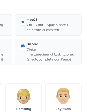
macOS
oji
Ctrl + Cmd + Spazio apre il
selettore di caratteri
Discord
Digita
ne:
:man_mediumlight_skin_tone:
i)
(si autocompleta con l'emoji)
Samsung
JoyPixels