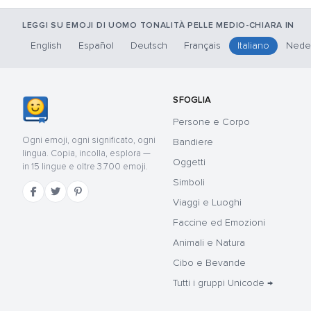
LEGGI SU EMOJI DI UOMO TONALITÀ PELLE MEDIO-CHIARA IN
English
Español
Deutsch
Français
Italiano
Nede
SFOGLIA
Persone e Corpo
Ogni emoji, ogni significato, ogni
Bandiere
lingua. Copia, incolla, esplora —
Oggetti
in 15 lingue e oltre 3.700 emoji.
Simboli
Viaggi e Luoghi
Faccine ed Emozioni
Animali e Natura
Cibo e Bevande
Tutti i gruppi Unicode →