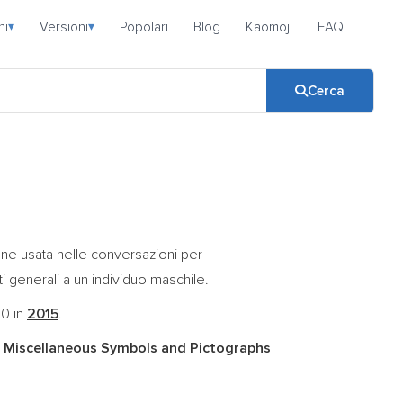
ni
Versioni
Popolari
Blog
Kaomoji
FAQ
▾
▾
Cerca
ene usata nelle conversazioni per
i generali a un individuo maschile.
.0 in
2015
.
e
Miscellaneous Symbols and Pictographs