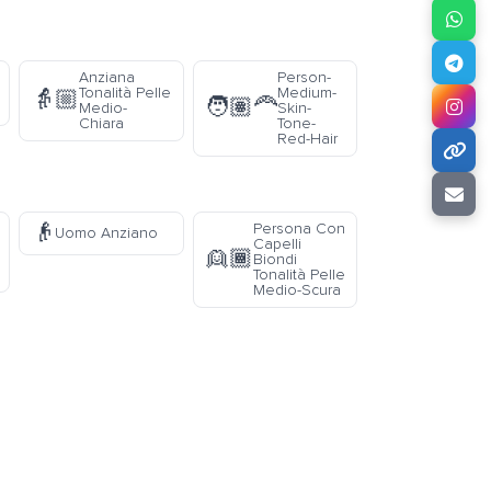
Anziana
Person-
Tonalità Pelle
Medium-
👵🏼
🧑🏽‍🦰
Medio-
Skin-
Chiara
Tone-
Red-Hair
👴
Persona Con
Uomo Anziano
Capelli
👱🏾
Biondi
Tonalità Pelle
Medio-Scura