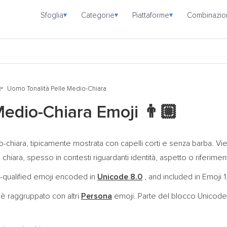
Sfoglia
Categorie
Piattaforme
Combinazio
▾
▾
▾
Uomo Tonalità Pelle Medio-Chiara
Medio-Chiara Emoji
👨🏼
o-chiara, tipicamente mostrata con capelli corti e senza barba. Vi
ara, spesso in contesti riguardanti identità, aspetto o riferiment
y-qualified emoji encoded in
Unicode 8.0
, and included in Emoji 1
è raggruppato con altri
Persona
emoji. Parte del blocco Unicod