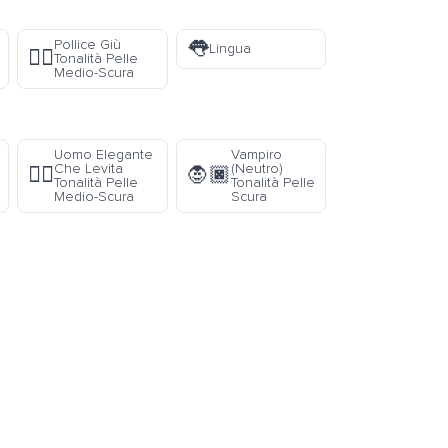
👅
Pollice Giù
Lingua
👎🏾
Tonalità Pelle
Medio-Scura
Uomo Elegante
Vampiro
Che Levita
(Neutro)
🕴🏾
🧛🏿
Tonalità Pelle
Tonalità Pelle
Medio-Scura
Scura