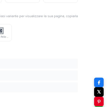
iasi variante per visualizzare la sua pagina, copiarla
🏿
Uomo Tonalità Pelle Scura
𝕏